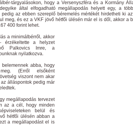
lbér-tárgyalásokon, hogy a Versenyszféra és a Kormány Áll
degyike által elfogadható megállapodás helyett egy, a töb
pedig az ebben szereplő béremelés mértékét hirdetheti ki az
ul meg, és ez a VKF jövő hétfői ülésén már el is dől, akkor a b
7 400 forint lehet.
ás a minimálbérről, akkor
 érzékeltette a helyzet
vő Palkovics Imre, a
unknak nyilatkozva.
en belemennek abba, hogy
meg. (Erről elsőként
övetség viszont nem akar
 az álláspontok pedig már
eledtek.
egy megállapodás tervezet
an az a cél, hogy minden
képviseleteken belül és
vő hétfői ülésén abban a
ezt a megállapodást el is