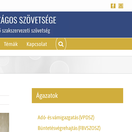
Facebook
Emai
Témák
Kapcsolat
Ágazatok
Adó- és vámigazgatás (VPDSZ)
Büntetésvégrehajtás (FBVSZOSZ)