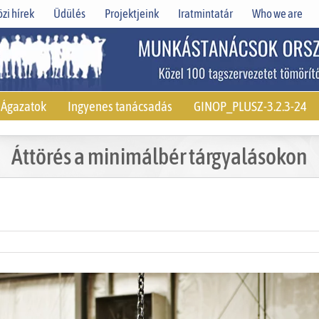
zi hírek
Üdülés
Projektjeink
Iratmintatár
Who we are
Ágazatok
Ingyenes tanácsadás
GINOP_PLUSZ-3.2.3-24
Áttörés a minimálbér tárgyalásokon