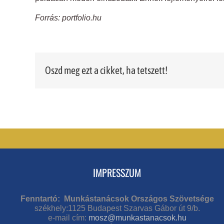
Forrás: portfolio.hu
Oszd meg ezt a cikket, ha tetszett!
IMPRESSZUM
Fenntartó: Munkástanácsok Országos Szövetsége
székhely:1125 Budapest Szarvas Gábor út 9/b.
e-mail cím:
mosz@munkastanacsok.hu