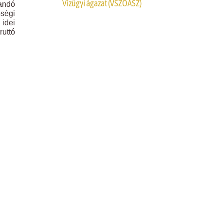
Vízügyi ágazat (VSZOÁSZ)
andó
bségi
 idei
ruttó