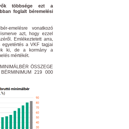
vők többsége ezt a
bban foglalt béremelési
ér-emelésre vonatkozó
lismerve azt, hogy ezzel
éről. Emlékeztetett arra,
s egyetértés a VKF tagjai
tek ki, de a kormány a
elés mértékét.
 MINIMÁLBÉR ÖSSZEGE
 BÉRMINIMUM 219 000