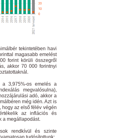
imálbér tekintetében havi
forinttal magasabb emelést
0 forint körüli összegről
, akkor 70 000 forintnyi
ztatottaknál.
gy a 3,975%-os emelés a
indexálás megvalósulna),
ozzájárulási adó, akkor a
málbéren még idén. Azt is
 hogy az első félév végén
rtékelik az inflációs és
ák a megállapodást.
sok rendkívül és szinte
lyamatosan tudósítottunk: