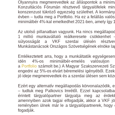
Olyannyira megmerevedtek az álláspontok a minimá
Konzultációs Fórumán résztvevő tárgyalófelek min
konszenzust tükröző egyezség születhet. A kormány 
évben – tudta meg a Portfolio. Ha ez a felállás valós
minimálbér 4%-kal emelkedhet 2021-ben, amely így 16
Az utolsó pillanatban vagyunk. Ha nincs megállapod
1 millió munkavállaló reálkeresete csökkenhet –
súlyosságát a VKF szerdai ülésén résztve
Munkástanácsok Országos Szövetségének elnöke lap
Emlékeztetett arra, hogy a munkáltatók egységes
idén 4%-os minimálbér-emelés valósuljon 
a
Portfolio
számolt be.) A Magyar Szakszervezeti Sz
engedni az 5%-os elvárt béremelési igényéből. Ezek
jó ideje megmerevedtek és a szerdai ülésen sem köz
Ezért egy alternatív megállapodás körvonalazódik, 
– tudtuk meg Palkovics Imrétől. Ezzel kapcsolatb
érintett tárgyalópartner tárgyalja meg az érdek
amennyiben azok tagjai elfogadják, akkor a VKF jö
reményben ülnek már le a tárgyalópartnerek, hogy 
fogadják.