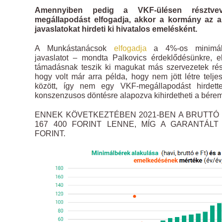
Amennyiben pedig a VKF-ülésen résztve
megállapodást elfogadja, akkor a kormány az a
javaslatokat hirdeti ki hivatalos emelésként.
A Munkástanácsok
elfogadja
a 4%-os minimálb
javaslatot – mondta Palkovics érdeklődésünkre, e
támadásnak teszik ki magukat más szervezetek rész
hogy volt már arra példa, hogy nem jött létre telje
között, így nem egy VKF-megállapodást hirdet
konszenzusos döntésre alapozva kihirdetheti a bérem
ENNEK KÖVETKEZTÉBEN 2021-BEN A BRUTTÓ
167 400 FORINT LENNE, MÍG A GARANTÁLT
FORINT.