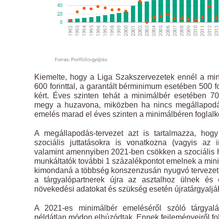
Kiemelte, hogy a Liga Szakszervezetek ennél a min
600 forinttal, a garantált bérminimum esetében 500 
kért. Éves szinten tehát a minimálbér esetében 700
megy a huzavona, miközben ha nincs megállapodás
emelés marad el éves szinten a minimálbéren foglalko
A megállapodás-tervezet azt is tartalmazza, ho
szociális juttatásokra is vonatkozna (vagyis az 
valamint amennyiben 2021-ben csökken a szociális h
munkáltatók további 1 százalékpontot emelnek a mini
kimondaná a többség konszenzusán nyugvó tervezet,
a tárgyalópartnerek újra az asztalhoz ülnek és é
növekedési adatokat és szükség esetén újratárgyalj
A 2021-es minimálbér emeléséről szóló tárgyalá
példátlan módon elhúzódtak. Ennek fejleményeiről fo