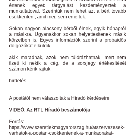
értenek egyet: tárgyalást kezdeményeztek a
munkáltatóval. Szerintük nem lehet azt a bért tovább
csökkenteni, amit meg sem emeltek.
Sokan nagyon alacsony bérből élnek, egyik hónapról
a másikra. Ugyanakkor sokan helyettesítenek másik
körzetben is. Egyes információk szerint a próbaidős
dolgozókat elküldik,
akik maradnak, azok nem túlórázhatnak, mert nem
fizeti ki nekik a cég, de a sorsjegy értékesítését
számon kérik rajtuk.
hirdetés
A postától nem válaszoltak a Híradó kérdéseire.
VIDEÓ: Az RTL Híradó beszámolója
Forrás:
https://www.szeretlekmagyarorszag.hu/atszervezesek-
varhatok-a-postan-csokkentenek-a-munkaorakat-