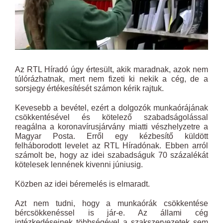
Az RTL Híradó úgy értesült, akik maradnak, azok nem
túlórázhatnak, mert nem fizeti ki nekik a cég, de a
sorsjegy értékesítését számon kérik rajtuk.
Kevesebb a bevétel, ezért a dolgozók munkaórájának
csökkentésével és kötelező szabadságolással
reagálna a koronavírusjárvány miatti vészhelyzetre a
Magyar Posta. Erről egy kézbesítő küldött
felháborodott levelet az RTL Híradónak. Ebben arról
számolt be, hogy az idei szabadságuk 70 százalékát
kötelesek lennének kivenni júniusig.
Közben az idei béremelés is elmaradt.
Azt nem tudni, hogy a munkaórák csökkentése
bércsökkenéssel is jár-e. Az állami cég
intézkedéseinek többségével a szakszervezetek sem