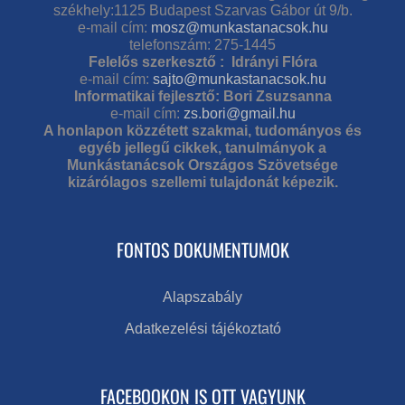
székhely:1125 Budapest Szarvas Gábor út 9/b.
e-mail cím:
mosz@munkastanacsok.hu
telefonszám: 275-1445
Felelős szerkesztő : Idrányi Flóra
e-mail cím:
sajto@munkastanacsok.hu
Informatikai fejlesztő: Bori Zsuzsanna
e-mail cím:
zs.bori@gmail.hu
A honlapon közzétett szakmai, tudományos és
egyéb jellegű cikkek, tanulmányok a
Munkástanácsok Országos Szövetsége
kizárólagos szellemi tulajdonát képezik.
FONTOS DOKUMENTUMOK
Alapszabály
Adatkezelési tájékoztató
FACEBOOKON IS OTT VAGYUNK