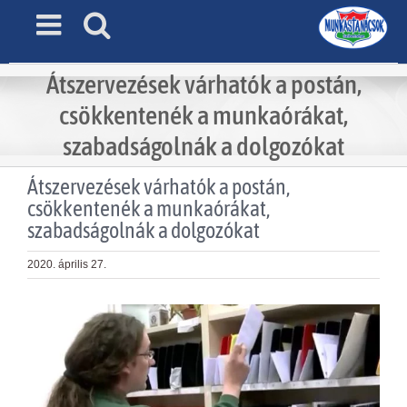
Skip
to
content
Átszervezések várhatók a postán,
csökkentenék a munkaórákat,
szabadságolnák a dolgozókat
Átszervezések várhatók a postán,
csökkentenék a munkaórákat,
szabadságolnák a dolgozókat
2020. április 27.
View
Larger
Image