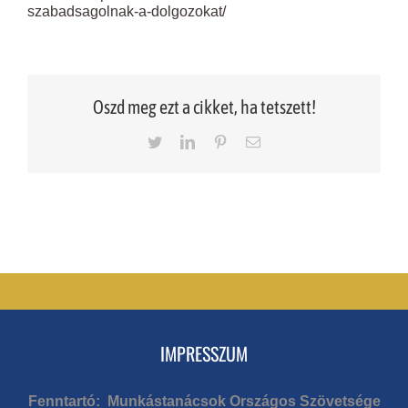
szabadsagolnak-a-dolgozokat/
Oszd meg ezt a cikket, ha tetszett!
Twitter
LinkedIn
Pinterest
Email
IMPRESSZUM
Fenntartó: Munkástanácsok Országos Szövetsége