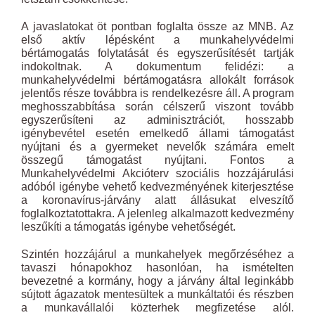
A javaslatokat öt pontban foglalta össze az MNB. Az
első aktív lépésként a munkahelyvédelmi
bértámogatás folytatását és egyszerűsítését tartják
indokoltnak. A dokumentum felidézi: a
munkahelyvédelmi bértámogatásra allokált források
jelentős része továbbra is rendelkezésre áll. A program
meghosszabbítása során célszerű viszont tovább
egyszerűsíteni az adminisztrációt, hosszabb
igénybevétel esetén emelkedő állami támogatást
nyújtani és a gyermeket nevelők számára emelt
összegű támogatást nyújtani. Fontos a
Munkahelyvédelmi Akcióterv szociális hozzájárulási
adóból igénybe vehető kedvezményének kiterjesztése
a koronavírus-járvány alatt állásukat elveszítő
foglalkoztatottakra. A jelenleg alkalmazott kedvezmény
leszűkíti a támogatás igénybe vehetőségét.
Szintén hozzájárul a munkahelyek megőrzéséhez a
tavaszi hónapokhoz hasonlóan, ha ismételten
bevezetné a kormány, hogy a járvány által leginkább
sújtott ágazatok mentesültek a munkáltatói és részben
a munkavállalói közterhek megfizetése alól.