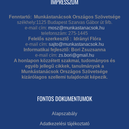
IMPRESSZUM
Fenntartó: Munkástanácsok Országos Szövetsége
székhely:1125 Budapest Szarvas Gábor út 9/b.
e-mail cím:
mosz@munkastanacsok.hu
telefonszám: 275-1445
Felelős szerkesztő : Idrányi Flóra
e-mail cím:
sajto@munkastanacsok.hu
Informatikai fejlesztő: Bori Zsuzsanna
e-mail cím:
zs.bori@gmail.hu
A honlapon közzétett szakmai, tudományos és
egyéb jellegű cikkek, tanulmányok a
Munkástanácsok Országos Szövetsége
kizárólagos szellemi tulajdonát képezik.
FONTOS DOKUMENTUMOK
Alapszabály
Adatkezelési tájékoztató