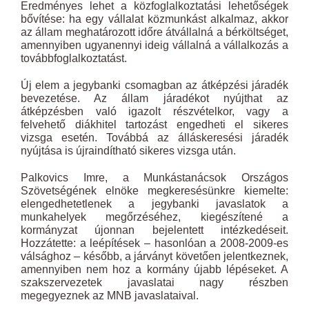
Eredményes lehet a közfoglalkoztatási lehetőségek
bővítése: ha egy vállalat közmunkást alkalmaz, akkor
az állam meghatározott időre átvállalná a bérköltséget,
amennyiben ugyanennyi ideig vállalná a vállalkozás a
továbbfoglalkoztatást.
Új elem a jegybanki csomagban az átképzési járadék
bevezetése. Az állam járadékot nyújthat az
átképzésben való igazolt részvételkor, vagy a
felvehető diákhitel tartozást engedheti el sikeres
vizsga esetén. Továbbá az álláskeresési járadék
nyújtása is újraindítható sikeres vizsga után.
Palkovics Imre, a Munkástanácsok Országos
Szövetségének elnöke megkeresésünkre kiemelte:
elengedhetetlenek a jegybanki javaslatok a
munkahelyek megőrzéséhez, kiegészítené a
kormányzat újonnan bejelentett intézkedéseit.
Hozzátette: a leépítések – hasonlóan a 2008-2009-es
válsághoz – később, a járványt követően jelentkeznek,
amennyiben nem hoz a kormány újabb lépéseket. A
szakszervezetek javaslatai nagy részben
megegyeznek az MNB javaslataival.