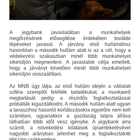
A jegybank javaslatában a munkahelyek
megőrzésének elősegítése érdekében további
lépéseket javasol. A járvány első hullámához
hasonlóan a második hullám alatt is az a cél, hogy a
védekezési szakaszban minél több munkahelyet
sikerüljön megmenteni. A javaslatok célja emellett,
hogy a járványt követően minél több munkahelyet
sikerüljön visszaállítani.
Az MNB úgy látja, az első hullám idején a vállalati
szféra szereplői felélték tartalékukat, a munkaerő
megtartását pedig a részidős foglalkoztatással
próbálták kigazdálkodni. A második hullám alatt ugyan
a tavaszihoz hasonló korlátozásokra egyelőre nem kell
számítani, ugyanakkor a gazdaság talpra állása
láthatóan több időt vesz igénybe. A jegybank arra
számít, a növekedési kilátások újraértékelésével
nagyobb arányban jelenhet meg a foglalkoztatotti
létszám csökkentése.