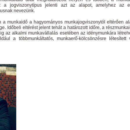
 a jogviszonytípus jelenti azt az alapot, amelyhez az el
ikusnak nevezünk.
en a munkaidő a hagyományos munkajogviszonytól eltérően al
. Időbeli eltérést jelent tehát a határozott időre, a részmunka
dig az alkalmi munkavállalás esetében az idénymunkára létreh
dául a többmunkáltatós, munkaerő-kölcsönzésre létesített 