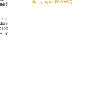
Vízügyi ágazat (VSZOÁSZ)
térő
akul,
időre
ozott
vagy