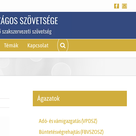
Facebook
Emai
Témák
Kapcsolat
Ágazatok
Adó- és vámigazgatás (VPDSZ)
Büntetésvégrehajtás (FBVSZOSZ)