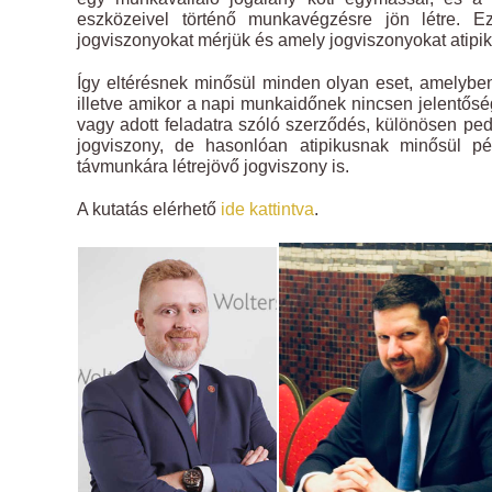
eszközeivel történő munkavégzésre jön létre. Ez
jogviszonyokat mérjük és amely jogviszonyokat atip
Így eltérésnek minősül minden olyan eset, amelyb
illetve amikor a napi munkaidőnek nincsen jelentősége
vagy adott feladatra szóló szerződés, különösen pe
jogviszony, de hasonlóan atipikusnak minősül pél
távmunkára létrejövő jogviszony is.
A kutatás elérhető
ide kattintva
.