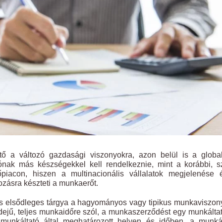
tő a változó gazdasági viszonyokra, azon belül is a global
ónak más készségekkel kell rendelkeznie, mint a korábbi, s
piacon, hiszen a multinacionális vállalatok megjelenése 
ozásra készteti a munkaerőt.
 elsődleges tárgya a hagyományos vagy tipikus munkaviszon
dejű, teljes munkaidőre szól, a munkaszerződést egy munkálta
munkáltató által meghatározott helyen és időben, a munkál