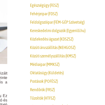
Egészségügy (FESZ)
Fehérjeipar (FDSZ)
Feldolgozóipar (FÉM-GÉP Szövetség)
Kereskedelmi dolgozók (Egyenlő.hu)
Közlekedési ágazat (KDSZSZ)
Közúti áruszállítás (NEHGOSZ)
Közúti személyszállítás (KMSZ)
Médiaipar (MMKSZ)
Oktatásügy (Küldetés)
izált
zinte
Postások (POFÉSZ)
és a
Rendőrök (FRSZ)
y. Ez
Tűzoltók (HTFSZ)
tó és
tató