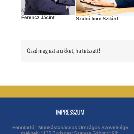
Ferencz Jácint
Szabó Imre Szilárd
Oszd meg ezt a cikket, ha tetszett!
IMPRESSZUM
Fenntartó: Munkástanácsok Országos Szövetsége
székhely:1125 Budapest Szarvas Gábor út 9/b.