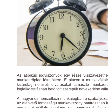
Az atipikus jogviszonyok egy része visszavezethe
munkaerőpiac létrejöttére. E piacon a munkavállal
kizárólag nemzeti elvárásokat támasztó munkaerő
foglalkoztatásban betöltött szerepük növekedése vált
A magyar és nemzetközi munkajogban a szabályozás
az alapvető fontosságú munkaviszony határozatlan i
egy munkavállaló jogalany köti egymással, és a 