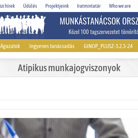
zi hírek
Üdülés
Projektjeink
Iratmintatár
Who we are
Ágazatok
Ingyenes tanácsadás
GINOP_PLUSZ-3.2.3-24
Atipikus munkajogviszonyok