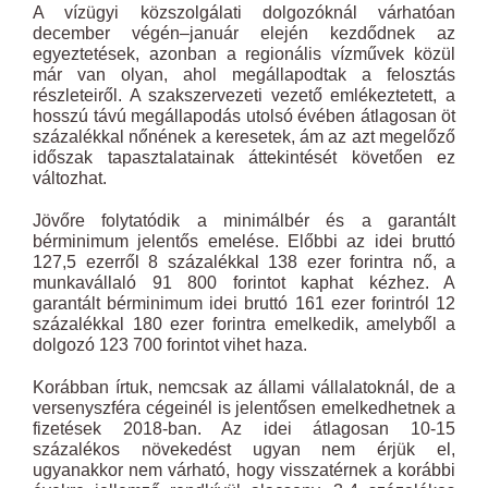
A vízügyi közszolgálati dolgozóknál várhatóan
december végén–január elején kezdődnek az
egyeztetések, azonban a regionális vízművek közül
már van olyan, ahol megállapodtak a felosztás
részleteiről. A szakszervezeti vezető emlékeztetett, a
hosszú távú megállapodás utolsó évében átlagosan öt
százalékkal nőnének a keresetek, ám az azt megelőző
időszak tapasztalatainak áttekintését követően ez
változhat.
Jövőre folytatódik a minimálbér és a garantált
bérminimum jelentős emelése. Előbbi az idei bruttó
127,5 ezerről 8 százalékkal 138 ezer forintra nő, a
munkavállaló 91 800 forintot kaphat kézhez. A
garantált bérminimum idei bruttó 161 ezer forintról 12
százalékkal 180 ezer forintra emelkedik, amelyből a
dolgozó 123 700 forintot vihet haza.
Korábban írtuk, nemcsak az állami vállalatoknál, de a
versenyszféra cégeinél is jelentősen emelkedhetnek a
fizetések 2018-ban. Az idei átlagosan 10-15
százalékos növekedést ugyan nem érjük el,
ugyanakkor nem várható, hogy visszatérnek a korábbi