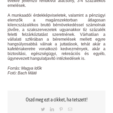
évekre jellemző rendkívül alacsony, 3-4 százalékos
emelések.
A munkaadói érdekképviseletek, valamint a pénzügyi
elemzők a magánszektorban átlagosan
kilencszázalékos bruttó bérnövekedéssel számolnak
jövőre, a szakszervezetek ugyanakkor tíz százalék
feletti felzárkóztatást szeretnének. Várhatóan a
vállalati szférában a béremelések mellett egyre
hangsúlyosabbá válnak a juttatások, tehát akár a
kafetériakeretre vonatkozó kedvezmények, akár a
biztosítási, egészségügyi, rekreációs és egyéb,
úgynevezett hangulatjavító intézkedések is.
Forrás: Magya Idők
Fotó: Bach Máté
Oszd meg ezt a cikket, ha tetszett!
Twitter
LinkedIn
Pinterest
Email