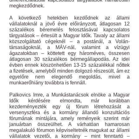
megkezdődnek.
A következő hetekben kezdődnek az állami
vállalatoknál a jövő évre előirányzott, átlagosan 12
százalékos béremelés felosztásával kapcsolatos
tárgyalások – értesült a Magyar Idők. Tavaly az állami
közszolgáltató cégeknél – a postánál, a Volán-
társaságoknál, a MÁV-nál, valamint a vízügyi
ágazatokban – köttetett egy hároméves, összesen
átlagosan 30 százalékos bérmegállapodás. Az idei
évben ennek ­köszönhetően 13-15 százalékkal nőttek
a fizetések, amelyből minden dolgozó részesült, ám ez
egyelőre nem elegendő megoldás, mivel a
munkaerőhiány továbbra is fennáll.
Palkovics Imre, a Munkástanácsok elnöke a Magyar
Idők kérdésére elmondta, már korábban
kezdeményezték egy új fórum létrehozását a
versenyszféra és a kormány állandó konzultációs
fórumának mintájára, amely reményeik szerint már
januárban összeülhet. A várhatóan hamarosan
megalakuló fórumon képviseltetnék magukat az állami
vállalatok vezetői, a kormány – mint fenntartó –