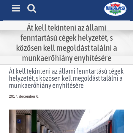
Skip
to
content
Át kell tekinteni az állami
fenntartású cégek helyzetét, s
közösen kell megoldást találni a
munkaerőhiány enyhítésére
Át kell tekinteni az állami fenntartású cégek
helyzetét, s közösen kell megoldást találni a
munkaerőhiány enyhítésére
2017. december 6.
View
Larger
Image