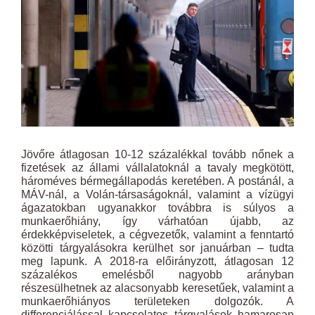
Jövőre átlagosan 10-12 százalékkal tovább nőnek a
fizetések az állami vállalatoknál a tavaly megkötött,
hároméves bérmegállapodás keretében. A postánál, a
MÁV-nál, a Volán-társaságoknál, valamint a vízügyi
ágazatokban ugyanakkor továbbra is súlyos a
munkaerőhiány, így várhatóan újabb, az
érdekképviseletek, a cégvezetők, valamint a fenntartó
közötti tárgyalásokra kerülhet sor januárban – tudta
meg lapunk. A 2018-ra előirányzott, átlagosan 12
százalékos emelésből nagyobb arányban
részesülhetnek az alacsonyabb keresetűek, valamint a
munkaerőhiányos területeken dolgozók. A
differenciálással kapcsolatos tárgyalások hamarosan