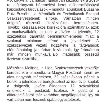
– A MÁV-nál várhatóan januárban kezdődnek a 2018-
ra előirányzott béremelési keret differenciálásával
kapcsolatos tárgyalások – mondta lapunknak Buzásné
Putz Erzsébet, a Mérnökök és Technikusok Szabad
Szakszervezetének elnöke. ­Várhatóan minden
dolgozó részesül tízszázalékos béremelésben.
További kétszázalékos korrekció­ra számíthatnak azok
a munkavállalók, akiknek a jövőre is jelentős, 12
százalékos garantált bérminimum-emelés ­miatt a
szakmai minimum elérné a jövedelmét. A
szakszervezeti vezető hozzátette: a tárgyalások
előreláthatólag január­ban lezárulnak, így februárban
már minden munkavállaló magasabb összegű
fizetésre számíthat.
Mészáros Melinda, a Liga Szakszervezetek vezetője
kérdésünkre elmondta, a Magyar Postánál három év
alatt nagyobb mértékben, 32 százalékban nőnek a
bérek, a jelentősebb bérfejlesztést az idei évtől kapták
a dolgozók, jövőre átlagosan 12 százalékkal
emelkedik a postások fizetése. A postánál a
differenciálásról már korábban megállapodtak, így ott
várhatóan nem lesznek újabb egyeztetések.