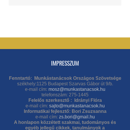
IMPRESSZUM
Fenntartó: Munkástanácsok Országos Szövetsége
székhely:1125 Budapest Szarvas Gábor út 9/b.
e-mail cím:
mosz@munkastanacsok.hu
telefonszám: 275-1445
Felelős szerkesztő : Idrányi Flóra
e-mail cím:
sajto@munkastanacsok.hu
Informatikai fejlesztő: Bori Zsuzsanna
e-mail cím:
zs.bori@gmail.hu
A honlapon közzétett szakmai, tudományos és
egyéb jellegű cikkek, tanulmányok a