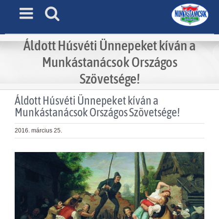
Skip
to
content
Áldott Húsvéti Ünnepeket kíván a
Munkástanácsok Országos
Szövetsége!
Áldott Húsvéti Ünnepeket kíván a
Munkástanácsok Országos Szövetsége!
2016. március 25.
View
Larger
Image