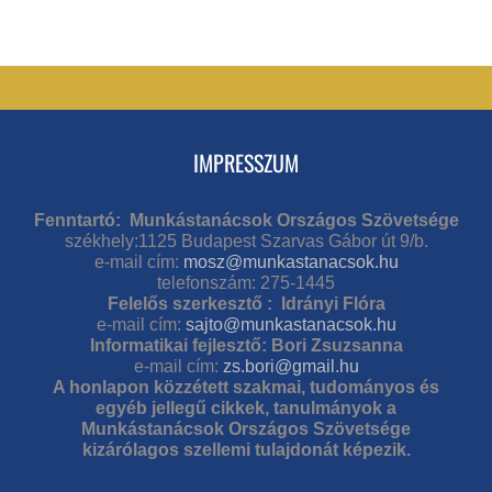
IMPRESSZUM
Fenntartó: Munkástanácsok Országos Szövetsége
székhely:1125 Budapest Szarvas Gábor út 9/b.
e-mail cím:
mosz@munkastanacsok.hu
telefonszám: 275-1445
Felelős szerkesztő : Idrányi Flóra
e-mail cím:
sajto@munkastanacsok.hu
Informatikai fejlesztő: Bori Zsuzsanna
e-mail cím:
zs.bori@gmail.hu
A honlapon közzétett szakmai, tudományos és
egyéb jellegű cikkek, tanulmányok a
Munkástanácsok Országos Szövetsége
kizárólagos szellemi tulajdonát képezik.