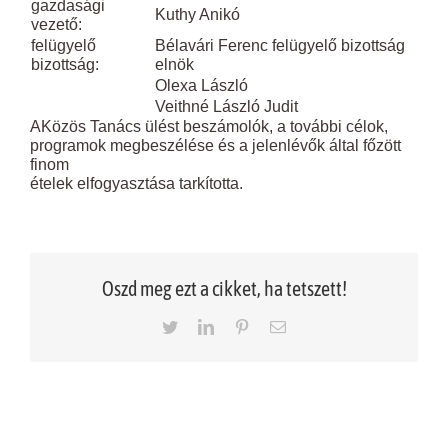
gazdasági
Kuthy Anikó
vezető:
felügyelő
Bélavári Ferenc felügyelő bizottság
bizottság:
elnök
Olexa László
Veithné László Judit
AKözös Tanács ülést beszámolók, a további célok,
programok megbeszélése és a jelenlévők által főzött
finom
ételek elfogyasztása tarkította.
Oszd meg ezt a cikket, ha tetszett!
Twitter
LinkedIn
Pinterest
Email