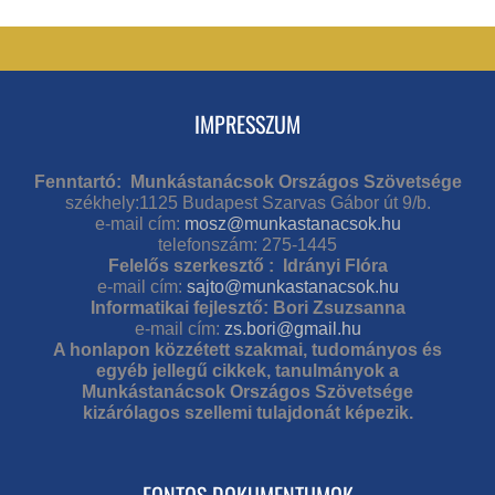
IMPRESSZUM
Fenntartó: Munkástanácsok Országos Szövetsége
székhely:1125 Budapest Szarvas Gábor út 9/b.
e-mail cím:
mosz@munkastanacsok.hu
telefonszám: 275-1445
Felelős szerkesztő : Idrányi Flóra
e-mail cím:
sajto@munkastanacsok.hu
Informatikai fejlesztő: Bori Zsuzsanna
e-mail cím:
zs.bori@gmail.hu
A honlapon közzétett szakmai, tudományos és
egyéb jellegű cikkek, tanulmányok a
Munkástanácsok Országos Szövetsége
kizárólagos szellemi tulajdonát képezik.
FONTOS DOKUMENTUMOK