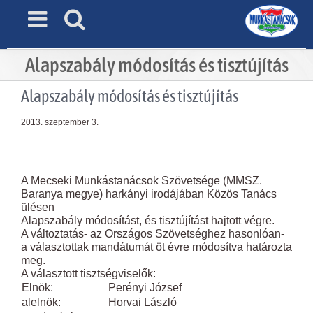
Skip
to
content
Alapszabály módosítás és tisztújítás
Alapszabály módosítás és tisztújítás
2013. szeptember 3.
View
Larger
A Mecseki Munkástanácsok Szövetsége (MMSZ.
Image
Baranya megye) harkányi irodájában Közös Tanács
ülésen
Alapszabály módosítást, és tisztújítást hajtott végre.
A változtatás- az Országos Szövetséghez hasonlóan-
a választottak mandátumát öt évre módosítva határozta
meg.
A választott tisztségviselők:
Elnök:
Perényi József
alelnök:
Horvai László