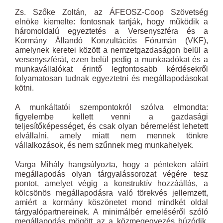
Zs. Szőke Zoltán, az ÁFEOSZ-Coop Szövetség
elnöke kiemelte: fontosnak tartják, hogy működik a
háromoldalú egyeztetés a Versenyszféra és a
Kormány Állandó Konzultációs Fórumán (VKF),
amelynek keretei között a nemzetgazdaságon belül a
versenyszférát, ezen belül pedig a munkaadókat és a
munkavállalókat érintő legfontosabb kérdésekről
folyamatosan tudnak egyeztetni és megállapodásokat
kötni.
A munkáltatói szempontokról szólva elmondta:
figyelembe kellett venni a gazdasági
teljesítőképességet, és csak olyan béremelést lehetett
elvállalni, amely miatt nem mennek tönkre
vállalkozások, és nem szűnnek meg munkahelyek.
Varga Mihály hangsúlyozta, hogy a pénteken aláírt
megállapodás olyan tárgyalássorozat végére tesz
pontot, amelyet végig a konstruktív hozzáállás, a
kölcsönös megállapodásra való törekvés jellemzett,
amiért a kormány köszönetet mond mindkét oldal
tárgyalópartnereinek. A minimálbér emeléséről szóló
megállapodás mögött az a közmegegyezés húzódik,