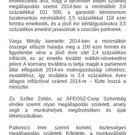
emlékeztetett arra, hogy a december elején született
megállapodás szerint 2014-ben a minimálbér 3,6
százalékkal 101 500, a garantált bérminimum
(szakmunkás minimálbér) 3,5 százalékkal 118 ezer
forintra emelkedik, és a jövő évi bértárgyalásokra 3,5
százalékos emelést javasolnak a szociális partnerek.
Varga Mihály kiemelte: 2014-ben a minimálbér
összege először haladja meg a 100 ezer forintot és
figyelembe véve a jövő évre várt 2,4 százalékos
inflációt, ez az emelés további reálbér-növekedést
jelent. A kormány továbbra is tartja magát a parlament
által elfogadott 2014-es makrogazdasági célokhoz,
mutatókhoz, így továbbra is 2,4 százalékos éves
átlagos inflációval számol 2014-re – fűzte hozzá a
miniszter.
Zs. Szőke Zoltán, az ÁFEOSZ-Coop Szövetség
elnöke szerint olyan megállapodás született, amely
segít a munkahelyek megőrzésében és újak
létrehozásában.
Palkovics Imre szerint korrekt, tisztességes
megállapodás született. Kifejtette, a munkavállalói