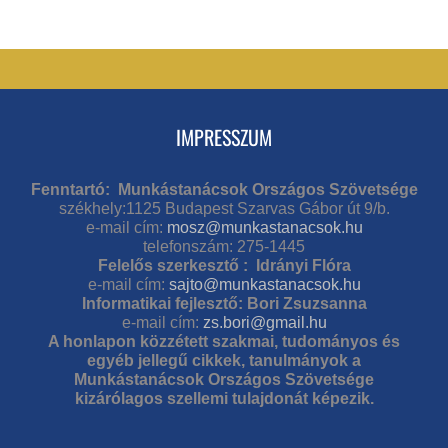
IMPRESSZUM
Fenntartó: Munkástanácsok Országos Szövetsége
székhely:1125 Budapest Szarvas Gábor út 9/b.
e-mail cím:
mosz@munkastanacsok.hu
telefonszám: 275-1445
Felelős szerkesztő : Idrányi Flóra
e-mail cím:
sajto@munkastanacsok.hu
Informatikai fejlesztő: Bori Zsuzsanna
e-mail cím:
zs.bori@gmail.hu
A honlapon közzétett szakmai, tudományos és
egyéb jellegű cikkek, tanulmányok a
Munkástanácsok Országos Szövetsége
kizárólagos szellemi tulajdonát képezik.