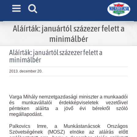
Skip
to
content
Aláírták: januártól százezer felett a
minimálbér
Aláírták: januártól százezer felett a
minimálbér
2013. december 20.
View
Larger
Varga Mihály nemzetgazdasági miniszter a munkaadói
Image
és munkavállalói érdekképviseletek vezetőivel
pénteken aláírta a jövő évi bérekről szóló
megállapodást.
Palkovics Imre, a Munkástanácsok Országos
Szövetségének (MOSZ) elnöke az aláírás előtt