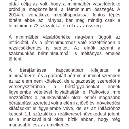
oldal célja az volt, hogy a minimálbér vásárlóértéke
próbálja megközelíteni a létminimum összegét. A
2014-re vonatkozó megállapodással fontos lépés
történt ebbe az irányba, bár még mindig csak a
létminimum 73 százalékát éri el ez az összeg.
A minimálbér vásárlóértéke nagyban függött az
inflációtól, és a létminimumhoz való közelítésben a
rezsicsökkentés is segített. Az elnök szerint a
szakmunkás bérminimumnál is méltányos emelés
történt.
A bérajánlással kapcsolatban kifejtette: a
minimálbérrel és a garantált bérminimummal szemben
ez az elem nem kötelező, de a gazdaság szereplői a
versenyszférában a bértárgyalásokat ennek
figyelembe vételével folytathatják le. Palkovics Imre
hozzáfűzte: a munkavállalói oldal ennél magasabb
bérajánlást szeretett volna elérni a jövő évi növekedési
kilátásokat is figyelembe véve, de ez az inflációhoz
képest 1,1 százalékos reálkereset-növekedést jelent,
és a munkavállalói oldal bízik abban, hogy még
magasabb lesz az emelkedés.