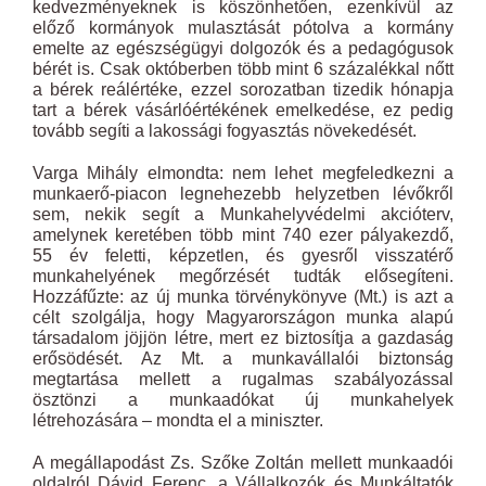
kedvezményeknek is köszönhetően, ezenkívül az
előző kormányok mulasztását pótolva a kormány
emelte az egészségügyi dolgozók és a pedagógusok
bérét is. Csak októberben több mint 6 százalékkal nőtt
a bérek reálértéke, ezzel sorozatban tizedik hónapja
tart a bérek vásárlóértékének emelkedése, ez pedig
tovább segíti a lakossági fogyasztás növekedését.
Varga Mihály elmondta: nem lehet megfeledkezni a
munkaerő-piacon legnehezebb helyzetben lévőkről
sem, nekik segít a Munkahelyvédelmi akcióterv,
amelynek keretében több mint 740 ezer pályakezdő,
55 év feletti, képzetlen, és gyesről visszatérő
munkahelyének megőrzését tudták elősegíteni.
Hozzáfűzte: az új munka törvénykönyve (Mt.) is azt a
célt szolgálja, hogy Magyarországon munka alapú
társadalom jöjjön létre, mert ez biztosítja a gazdaság
erősödését. Az Mt. a munkavállalói biztonság
megtartása mellett a rugalmas szabályozással
ösztönzi a munkaadókat új munkahelyek
létrehozására – mondta el a miniszter.
A megállapodást Zs. Szőke Zoltán mellett munkaadói
oldalról Dávid Ferenc, a Vállalkozók és Munkáltatók