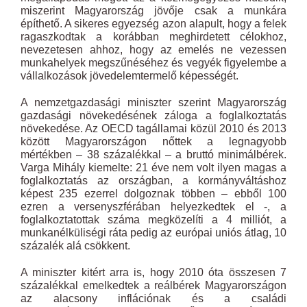
miszerint Magyarország jövője csak a munkára
építhető. A sikeres egyezség azon alapult, hogy a felek
ragaszkodtak a korábban meghirdetett célokhoz,
nevezetesen ahhoz, hogy az emelés ne vezessen
munkahelyek megszűnéséhez és vegyék figyelembe a
vállalkozások jövedelemtermelő képességét.
A nemzetgazdasági miniszter szerint Magyarország
gazdasági növekedésének záloga a foglalkoztatás
növekedése. Az OECD tagállamai közül 2010 és 2013
között Magyarországon nőttek a legnagyobb
mértékben – 38 százalékkal – a bruttó minimálbérek.
Varga Mihály kiemelte: 21 éve nem volt ilyen magas a
foglalkoztatás az országban, a kormányváltáshoz
képest 235 ezerrel dolgoznak többen – ebből 100
ezren a versenyszférában helyezkedtek el -, a
foglalkoztatottak száma megközelíti a 4 milliót, a
munkanélküliségi ráta pedig az európai uniós átlag, 10
százalék alá csökkent.
A miniszter kitért arra is, hogy 2010 óta összesen 7
százalékkal emelkedtek a reálbérek Magyarországon
az alacsony inflációnak és a családi