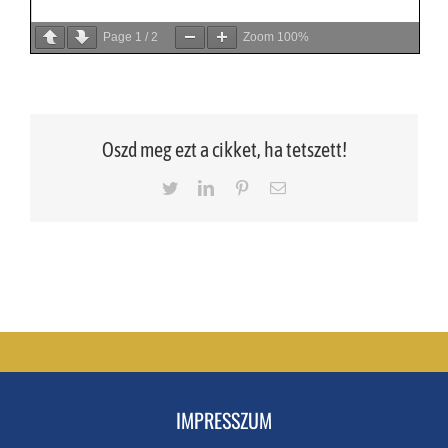
Page
1
/
2
Zoom
100%
Oszd meg ezt a cikket, ha tetszett!
Twitter
LinkedIn
Pinterest
Email
IMPRESSZUM