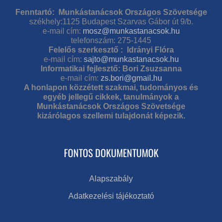
Fenntartó: Munkástanácsok Országos Szövetsége
székhely:1125 Budapest Szarvas Gábor út 9/b.
e-mail cím:
mosz@munkastanacsok.hu
telefonszám: 275-1445
Felelős szerkesztő : Idrányi Flóra
e-mail cím:
sajto@munkastanacsok.hu
Informatikai fejlesztő: Bori Zsuzsanna
e-mail cím:
zs.bori@gmail.hu
A honlapon közzétett szakmai, tudományos és
egyéb jellegű cikkek, tanulmányok a
Munkástanácsok Országos Szövetsége
kizárólagos szellemi tulajdonát képezik.
FONTOS DOKUMENTUMOK
Alapszabály
Adatkezelési tájékoztató