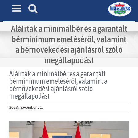
Skip
to
content
Aláírták a minimálbér és a garantált
bérminimum emeléséről, valamint
a bérnövekedési ajánlásról szóló
megállapodást
Aláírták a minimálbér és a garantált
bérminimum emeléséről, valamint a
bérnövekedési ajánlásról szóló
megállapodást
2023. november 21.
View
Larger
Image