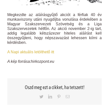
Megkezdte az aláírásgyűjtő akciót a férfiak 40 év
munkaviszony utáni nyugdíjba vonulása érdekében a
Magyar Szakszervezeti Szövetség és a Liga
Szakszervezetek hétfőn. Az akció november 2-ig tart,
addig legalább kétszázezer hiteles aláírást kell
összegyűjteni, hogy népszavazást lehessen kiírni a
kérdésben.
A Napi aktuális letölthető itt
A kép forrása:hirkozpont.eu
Oszd meg ezt a cikket, ha tetszett!
Twitter
LinkedIn
Pinterest
Email