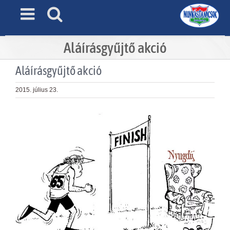
Skip
to
content
Aláírásgyűjtő akció
Aláírásgyűjtő akció
2015. július 23.
View
Larger
Image