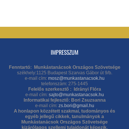
IMPRESSZUM
Fenntartó: Munkástanácsok Országos Szövetsége
székhely:1125 Budapest Szarvas Gábor út 9/b.
e-mail cím:
mosz@munkastanacsok.hu
telefonszám: 275-1445
Felelős szerkesztő : Idrányi Flóra
e-mail cím:
sajto@munkastanacsok.hu
Informatikai fejlesztő: Bori Zsuzsanna
e-mail cím:
zs.bori@gmail.hu
A honlapon közzétett szakmai, tudományos és
egyéb jellegű cikkek, tanulmányok a
Munkástanácsok Országos Szövetsége
kizárólagos szellemi tulajdonát képezik.