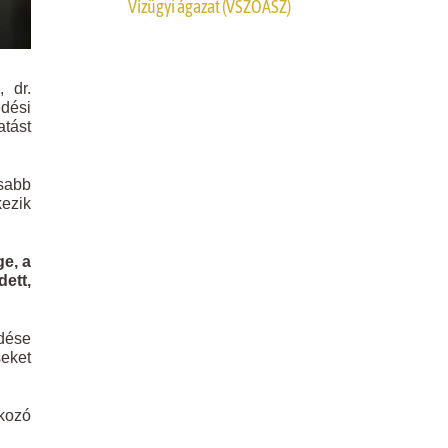
Vízügyi ágazat (VSZOÁSZ)
, dr.
dési
atást
osabb
kezik
e, a
ett,
dése
seket
tkozó