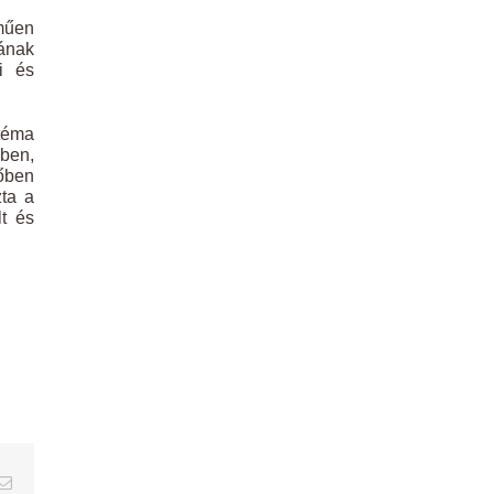
lműen
sának
ni és
 téma
ében,
őben
ta a
lt és
erest
Email