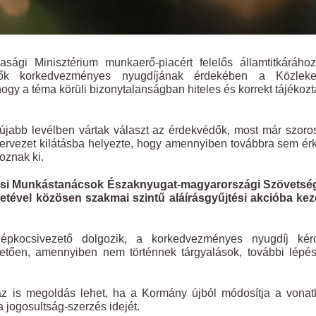
ági Minisztérium munkaerő-piacért felelős államtitkárához
ők korkedvezményes nyugdíjának érdekében a Közleke
 a téma körüli bizonytalanságban hiteles és korrekt tájékozt
 újabb levélben vártak választ az érdekvédők, most már szor
zervezet kilátásba helyezte, hogy amennyiben továbbra sem ér
oznak ki.
si Munkástanácsok Északnyugat-magyarországi Szövetség
tével közösen szakmai szintű aláírásgyűjtési akcióba kezd
gépkocsivezető dolgozik, a korkedvezményes nyugdíj kér
övetően, amennyiben nem történnek tárgyalások, további lépé
 az is megoldás lehet, ha a Kormány újból módosítja a vona
 jogosultság-szerzés idejét.