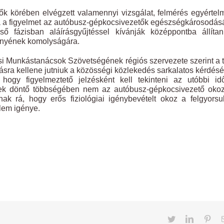
ők körében elvégzett valamennyi vizsgálat, felmérés egyérte
vta a figyelmet az autóbusz-gépkocsivezetők egészségkárosodá
ső fázisban aláírásgyűjtéssel kívánják középpontba állíta
gényének komolyságára.
si Munkástanácsok Szövetségének régiós szervezete szerint a
ásra kellene jutniuk a közösségi közlekedés sarkalatos kérdés
ogy figyelmeztető jelzésként kell tekinteni az utóbbi id
ek döntő többségében nem az autóbusz-gépkocsivezető okoz
ak rá, hogy erős fiziológiai igénybevételt okoz a felgyorsu
elem igénye.
Twitter
LinkedIn
Pint