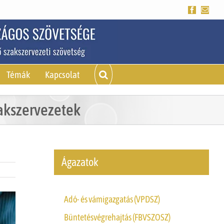
Facebook
Emai
Témák
Kapcsolat
zakszervezetek
Ágazatok
Adó- és vámigazgatás (VPDSZ)
Büntetésvégrehajtás (FBVSZOSZ)