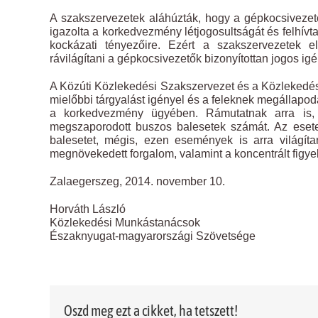
A szakszervezetek aláhúzták, hogy a gépkocsivezet
igazolta a korkedvezmény létjogosultságát és felhí
kockázati tényezőire. Ezért a szakszervezetek el
rávilágítani a gépkocsivezetők bizonyítottan jogos i
A Közúti Közlekedési Szakszervezet és a Közlekedé
mielőbbi tárgyalást igényel és a feleknek megállapod
a korkedvezmény ügyében. Rámutatnak arra is, h
megszaporodott buszos balesetek számát. Az eset
balesetet, mégis, ezen események is arra világítan
megnövekedett forgalom, valamint a koncentrált figy
Zalaegerszeg, 2014. november 10.
Horváth László
Közlekedési Munkástanácsok
Északnyugat-magyarországi Szövetsége
Oszd meg ezt a cikket, ha tetszett!