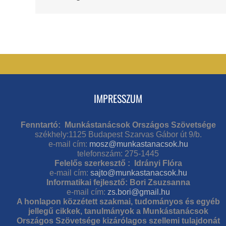
IMPRESSZUM
Fenntartó: Munkástanácsok Országos Szövetsége
székhely:1125 Budapest Szarvas Gábor út 9/b.
e-mail cím:
mosz@munkastanacsok.hu
telefonszám: 275-1445
Felelős szerkesztő : Idrányi Flóra
e-mail cím:
sajto@munkastanacsok.hu
Informatikai fejlesztő: Bori Zsuzsanna
e-mail cím:
zs.bori@gmail.hu
A honlapon közzétett szakmai, tudományos és egyéb
jellegű cikkek, tanulmányok a Munkástanácsok
Országos Szövetsége kizárólagos szellemi tulajdonát