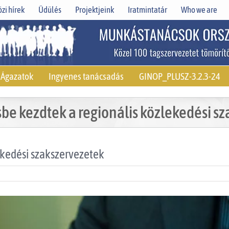
zi hírek
Üdülés
Projektjeink
Iratmintatár
Who we are
Ágazatok
Ingyenes tanácsadás
GINOP_PLUSZ-3.2.3-24
sbe kezdtek a regionális közlekedési s
ekedési szakszervezetek