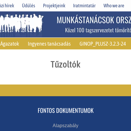
zi hírek
Üdülés
Projektjeink
Iratmintatár
Who we are
Ágazatok
Ingyenes tanácsadás
GINOP_PLUSZ-3.2.3-24
Tűzoltók
FONTOS DOKUMENTUMOK
Alapszabály