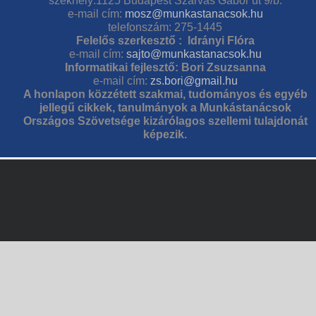
székhely:1125 Budapest Szarvas Gábor út 9/b.
e-mail cím:
mosz@munkastanacsok.hu
telefonszám: 275-1445
Felelős szerkesztő : Idrányi Flóra
e-mail cím:
sajto@munkastanacsok.hu
Informatikai fejlesztő: Bori Zsuzsanna
e-mail cím:
zs.bori@gmail.hu
A honlapon közzétett szakmai, tudományos és egyéb
jellegű cikkek, tanulmányok a Munkástanácsok
Országos Szövetsége kizárólagos szellemi tulajdonát
képezik.