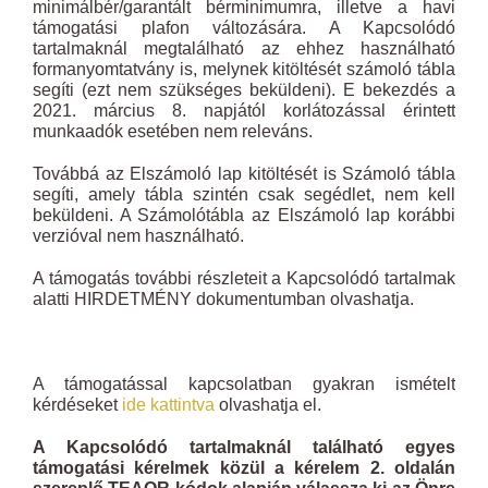
minimálbér/garantált bérminimumra, illetve a havi
támogatási plafon változására. A Kapcsolódó
tartalmaknál megtalálható az ehhez használható
formanyomtatvány is, melynek kitöltését számoló tábla
segíti (ezt nem szükséges beküldeni). E bekezdés a
2021. március 8. napjától korlátozással érintett
munkaadók esetében nem releváns.
Továbbá az Elszámoló lap kitöltését is Számoló tábla
segíti, amely tábla szintén csak segédlet, nem kell
beküldeni. A Számolótábla az Elszámoló lap korábbi
verzióval nem használható.
A támogatás további részleteit a Kapcsolódó tartalmak
alatti HIRDETMÉNY dokumentumban olvashatja.
A támogatással kapcsolatban gyakran ismételt
kérdéseket
ide kattintva
olvashatja el.
A Kapcsolódó tartalmaknál található egyes
támogatási kérelmek közül a kérelem 2. oldalán