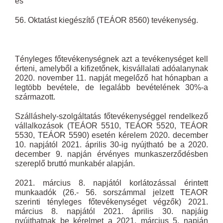
és
56. Oktatást kiegészítő (TEÁOR 8560) tevékenység.
Tényleges főtevékenységnek azt a tevékenységet kell
érteni, amelyből a kifizetőnek, kisvállalati adóalanynak
2020. november 11. napját megelőző hat hónapban a
legtöbb bevétele, de legalább bevételének 30%-a
származott.
Szálláshely-szolgáltatás főtevékenységgel rendelkező
vállalkozások (TEÁOR 5510, TEÁOR 5520, TEÁOR
5530, TEÁOR 5590) esetén kérelem 2020. december
10. napjától 2021. április 30-ig nyújtható be a 2020.
december 9. napján érvényes munkaszerződésben
szereplő bruttó munkabér alapján.
2021. március 8. napjától korlátozással érintett
munkaadók (26.- 56. sorszámmal jelzett TEAOR
szerinti tényleges főtevékenységet végzők) 2021.
március 8. napjától 2021. április 30. napjáig
nyújthatnak be kérelmet a 2021. március 5. napján