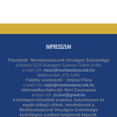
IMPRESSZUM
Fenntartó: Munkástanácsok Országos Szövetsége
székhely:1125 Budapest Szarvas Gábor út 9/b.
e-mail cím:
mosz@munkastanacsok.hu
telefonszám: 275-1445
Felelős szerkesztő : Idrányi Flóra
e-mail cím:
sajto@munkastanacsok.hu
Informatikai fejlesztő: Bori Zsuzsanna
e-mail cím:
zs.bori@gmail.hu
A honlapon közzétett szakmai, tudományos és
egyéb jellegű cikkek, tanulmányok a
Munkástanácsok Országos Szövetsége
kizárólagos szellemi tulajdonát képezik.