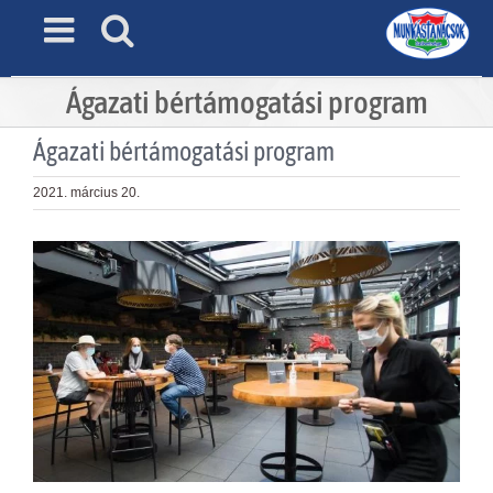
Skip
to
content
Ágazati bértámogatási program
Ágazati bértámogatási program
2021. március 20.
View
Larger
Image