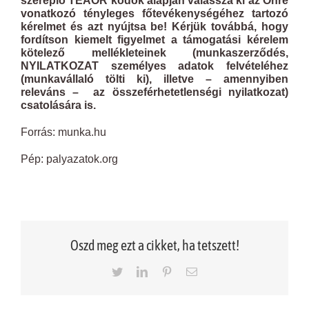
szereplő TEAOR kódok alapján válassza ki az Önre
vonatkozó tényleges főtevékenységéhez tartozó
kérelmet és azt nyújtsa be! Kérjük továbbá, hogy
fordítson kiemelt figyelmet a támogatási kérelem
kötelező mellékleteinek (munkaszerződés,
NYILATKOZAT személyes adatok felvételéhez
(munkavállaló tölti ki), illetve – amennyiben
releváns – az összeférhetetlenségi nyilatkozat)
csatolására is.
Forrás: munka.hu
Pép: palyazatok.org
Oszd meg ezt a cikket, ha tetszett!
Twitter
LinkedIn
Pinterest
Email