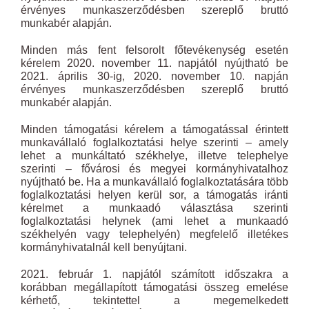
érvényes munkaszerződésben szereplő bruttó
munkabér alapján.
Minden más fent felsorolt főtevékenység esetén
kérelem 2020. november 11. napjától nyújtható be
2021. április 30-ig, 2020. november 10. napján
érvényes munkaszerződésben szereplő bruttó
munkabér alapján.
Minden támogatási kérelem a támogatással érintett
munkavállaló foglalkoztatási helye szerinti – amely
lehet a munkáltató székhelye, illetve telephelye
szerinti – fővárosi és megyei kormányhivatalhoz
nyújtható be. Ha a munkavállaló foglalkoztatására több
foglalkoztatási helyen kerül sor, a támogatás iránti
kérelmet a munkaadó választása szerinti
foglalkoztatási helynek (ami lehet a munkaadó
székhelyén vagy telephelyén) megfelelő illetékes
kormányhivatalnál kell benyújtani.
2021. február 1. napjától számított időszakra a
korábban megállapított támogatási összeg emelése
kérhető, tekintettel a megemelkedett