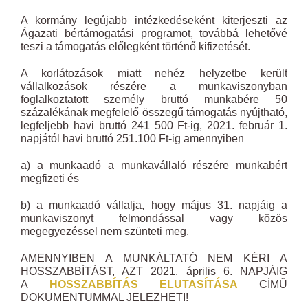
A kormány legújabb intézkedéseként kiterjeszti az
Ágazati bértámogatási programot, továbbá lehetővé
teszi a támogatás előlegként történő kifizetését.
A korlátozások miatt nehéz helyzetbe került
vállalkozások részére a munkaviszonyban
foglalkoztatott személy bruttó munkabére 50
százalékának megfelelő összegű támogatás nyújtható,
legfeljebb havi bruttó 241 500 Ft-ig, 2021. február 1.
napjától havi bruttó 251.100 Ft-ig amennyiben
a) a munkaadó a munkavállaló részére munkabért
megfizeti és
b) a munkaadó vállalja, hogy május 31. napjáig a
munkaviszonyt felmondással vagy közös
megegyezéssel nem szünteti meg.
AMENNYIBEN A MUNKÁLTATÓ NEM KÉRI A
HOSSZABBÍTÁST, AZT 2021. április 6. NAPJÁIG
A
HOSSZABBÍTÁS ELUTASÍTÁSA
CÍMŰ
DOKUMENTUMMAL JELEZHETI!