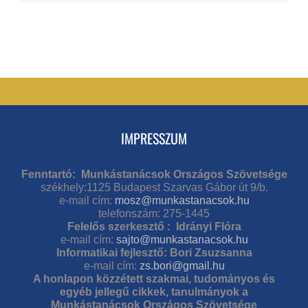
IMPRESSZUM
Fenntartó: Munkástanácsok Országos Szövetsége
székhely:1125 Budapest Szarvas Gábor út 9/b.
e-mail cím:
mosz@munkastanacsok.hu
telefonszám: 275-1445
Felelős szerkesztő : Idrányi Flóra
e-mail cím:
sajto@munkastanacsok.hu
Informatikai fejlesztő: Bori Zsuzsanna
e-mail cím:
zs.bori@gmail.hu
A honlapon közzétett szakmai, tudományos és
egyéb jellegű cikkek, tanulmányok a
Munkástanácsok Országos Szövetsége