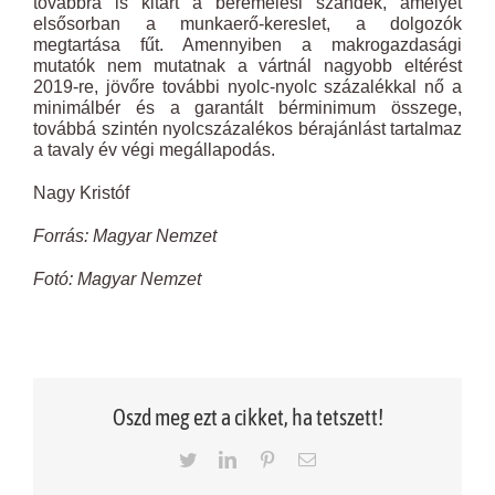
továbbra is kitart a béremelési szándék, amelyet
elsősorban a munkaerő-kereslet, a dolgozók
megtartása fűt. Amennyiben a makrogazdasági
mutatók nem mutatnak a vártnál nagyobb eltérést
2019-re, jövőre további nyolc-nyolc százalékkal nő a
minimálbér és a garantált bérminimum összege,
továbbá szintén nyolcszázalékos bérajánlást tartalmaz
a tavaly év végi megállapodás.
Nagy Kristóf
Forrás: Magyar Nemzet
Fotó: Magyar Nemzet
Oszd meg ezt a cikket, ha tetszett!
Twitter
LinkedIn
Pinterest
Email