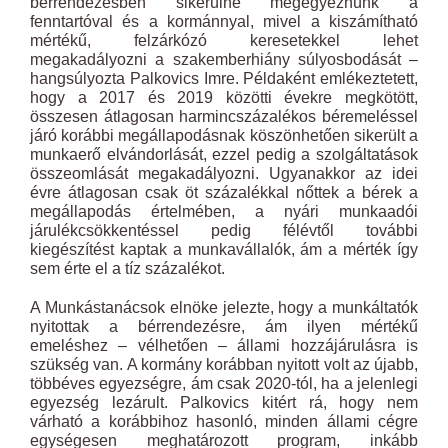
bérrendezésben sikerülne megegyeznünk a
fenntartóval és a kormánnyal, mivel a kiszámítható
mértékű, felzárkózó keresetekkel lehet
megakadályozni a szakemberhiány súlyosbodását –
hangsúlyozta Palkovics Imre. Példaként emlékeztetett,
hogy a 2017 és 2019 közötti évekre megkötött,
összesen átlagosan harmincszázalékos béremeléssel
járó korábbi megállapodásnak köszönhetően sikerült a
munkaerő elvándorlását, ezzel pedig a szolgáltatások
összeomlását megakadályozni. Ugyanakkor az idei
évre átlagosan csak öt százalékkal nőttek a bérek a
megállapodás értelmében, a nyári munkaadói
járulékcsökkentéssel pedig félévtől további
kiegészítést kaptak a munkavállalók, ám a mérték így
sem érte el a tíz százalékot.
A Munkástanácsok elnöke jelezte, hogy a munkáltatók
nyitottak a bérrendezésre, ám ilyen mértékű
emeléshez – vélhetően – állami hozzájárulásra is
szükség van. A kormány korábban nyitott volt az újabb,
többéves egyezségre, ám csak 2020-tól, ha a jelenlegi
egyezség lezárult. Palkovics kitért rá, hogy nem
várható a korábbihoz hasonló, minden állami cégre
egységesen meghatározott program, inkább