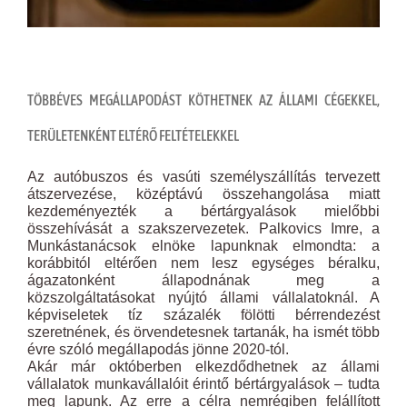
TÖBBÉVES MEGÁLLAPODÁST KÖTHETNEK AZ ÁLLAMI CÉGEKKEL,
TERÜLETENKÉNT ELTÉRŐ FELTÉTELEKKEL
Az autóbuszos és vasúti személyszállítás tervezett
átszervezése, középtávú összehangolása miatt
kezdeményezték a bértárgyalások mielőbbi
összehívását a szakszervezetek. Palkovics Imre, a
Munkástanácsok elnöke lapunknak elmondta: a
korábbitól eltérően nem lesz egységes béralku,
ágazatonként állapodnának meg a
közszolgáltatásokat nyújtó állami vállalatoknál. A
képviseletek tíz százalék fölötti bérrendezést
szeretnének, és örvendetesnek tartanák, ha ismét több
évre szóló megállapodás jönne 2020-tól.
Akár már októberben elkezdődhetnek az állami
vállalatok munkavállalóit érintő bértárgyalások – tudta
meg lapunk. Az erre a célra nemrégiben felállított