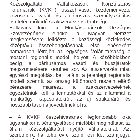
Közszolgáltató Vállalkozások Konzultációs
Fórumának (KVKF) összehívását kezdeményezte
közösen a vasúti és autóbuszos személyszállítás
területén működő szakszervezetek többsége.
Palkovics Imre, a Munkástanácsok Országos
Szövetségének elnöke a Magyar Nemzet
megkeresésére felidézte: a közösségi közlekedés
középtávú összehangolásának első lépéseként
hamarosan létrejön az egységes Volán-társaság a
mostani regionális modell helyett. A későbbiekben
pedig a párhuzamos vasúti és buszjáratok
megszüntetésére kerülhet sor. Az átszervezés miatt
egyrészt megoldást kell találni a jelenlegi regionális
modell szerinti, az ország különböző részein eltérő
bérezésre, másrészt a szakszervezeteknek
egyeztetniük kell a fenntartókkal és az állammal a
munkaügyi kapcsolatokról, az új struktúráról és
hosszabb távon a jövedelmekről is.
– A KVKF összehívásának legfontosabb oka
ugyanakkor a bértárgyalások mielőbbi megindítása az
állami közszolgáltatást nyújtó vállalatoknál. Azt
szeretnénk, ha több évre szóló, évi két számjegyű