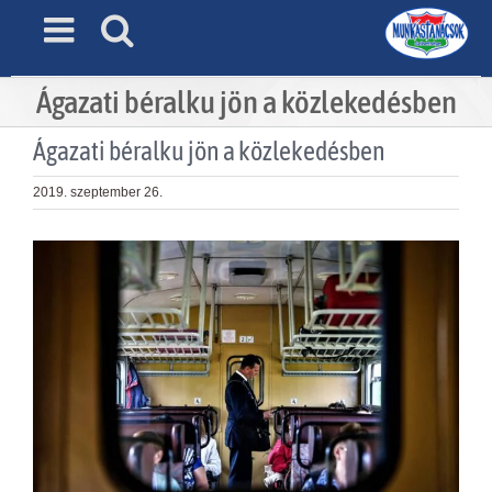
Skip
to
content
Ágazati béralku jön a közlekedésben
Ágazati béralku jön a közlekedésben
2019. szeptember 26.
View
Larger
Image