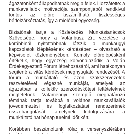
ágazatonként állapodhatnak meg a felek. Hozzátette: a
munkavállalók motivációja szempontjából rendkívül
fontos az előre kiszámítható, tisztességes
bérfelzárkóztatás, így a mielőbbi egyezség.
Biztatónak tartja a Közlekedési Munkástanácsok
Szövetsége, hogy a Volánbusz Zrt. vezetése a
korábbinál nyitottabbnak látszik a munkaügyi
kapcsolatok kiépítésének kérdésében – olvasható a
képviselet közleményében. Komoly előrelépésként
értékelik, hogy egyezség körvonalazódik a Volán
Érdekegyeztető Fórum létrehozásáról, ami hatékonyan
segítené a vitás kérdések megnyugtató rendezését. A
fórum a munkáltató és azon szakszervezetek
részvételével végezné munkáját, amelyek az
ágazatban a kollektív szerződéskötési feltételeknek
megfelelnek. Valamennyi szereplő meghatározó
témának tartja továbbá a volános munkavállalók
jövedelmezési és foglalkoztatási rendszerének
összehangolását, amelynek kidolgozására a
munkáltató hat hónap türelmi időt kért.
Korábban beszámoltunk róla: a versenyszférában