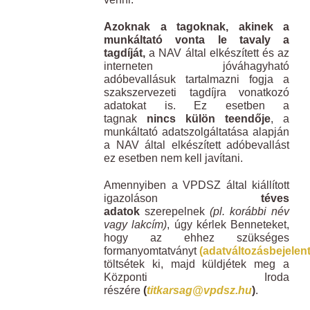
Azoknak a tagoknak, akinek a
munkáltató vonta le tavaly a
tagdíját,
a NAV által elkészített és az
interneten jóváhagyható
adóbevallásuk tartalmazni fogja a
szakszervezeti tagdíjra vonatkozó
adatokat is. Ez esetben a
tagnak
nincs külön teendője
, a
munkáltató adatszolgáltatása alapján
a NAV által elkészített adóbevallást
ez esetben nem kell javítani.
Amennyiben a VPDSZ által kiállított
igazoláson
téves
adatok
szerepelnek
(pl. korábbi név
vagy lakcím)
, úgy kérlek Benneteket,
hogy az ehhez szükséges
formanyomtatványt
(adatváltozásbejelen
töltsétek ki, majd küldjétek meg a
Központi Iroda
részére
(
titkarsag@vpdsz.hu
)
.