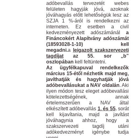
adóbevallás tervezetét webes
felületen hagyják jóvá, azoknak
jóváhagyás előtt lehetőségük lesz az
SZJA 1 %-áról is rendelkezni az
interneten. Ez esetben a civil
kedvezményezett adószámánál
a
Fináncokért Alapítvány adószámát
(18593028-1-10) kell
megadni.
a
leigazolt szakszervezeti
tagdíjat
az 55. sor „b”
oszlopában
kell feltüntetni.
Az ügyfélkapuval rendelkezők
március 15-étől nézhetik majd meg,
javíthatják és hagyhatják jóvá
adóbevallásukat a NAV oldalán
. Aki
ilyen módon tesz eleget adóbevallási
kötelezettségének, annak
értelemszerűen a NAV által
elkészített adóbevallás
1. és 55
.
sorát
kell kijavítania, majd a javítást
jóváhagynia ahhoz, hogy a
szakszervezeti tagdíj utáni
adókedvezményt igénybe tudja
venni.