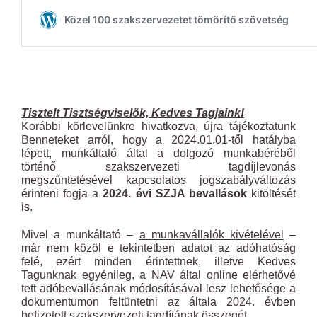
Tisztelt Tisztségviselők, Kedves Tagjaink!
Korábbi körlevelünkre hivatkozva, újra tájékoztatunk
Benneteket arról, hogy a 2024.01.01-től hatályba
lépett, munkáltató által a dolgozó munkabéréből
történő szakszervezeti tagdíjlevonás
megszűntetésével kapcsolatos jogszabályváltozás
érinteni fogja a
2024. évi SZJA bevallások
kitöltését
is.
Mivel a munkáltató –
a munkavállalók kivételével
–
már nem közöl e tekintetben adatot az adóhatóság
felé, ezért minden érintettnek, illetve Kedves
Tagunknak egyénileg, a NAV által online elérhetővé
tett adóbevallásának módosításával lesz lehetősége a
dokumentumon feltüntetni az általa 2024. évben
befizetett szakszervezeti tagdíjának összegét.