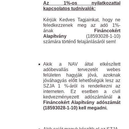
Az 1%-os nyilatkozattal
kapcsolatos tudnivalók:
Kérjük Kedves Tagjainkat, hogy ne
feledkezzenek meg az adó 1%-
ának
Fináncokért
Alapítvány
(18593028-1-10)
számára történő felajánlásáról sem!
Akik a NAV által elkészített
adóbevallás tervezetét webes
felületen hagyják jóvá, azoknak
jóváhagyás előtt lehetőségük lesz az
SZJA 1 %-áról is rendelkezni az
interneten. Ez esetben a civil
kedvezményezett adószámánál
a
Fináncokért Alapítvány adószámát
(18593028-1-10) kell megadni.