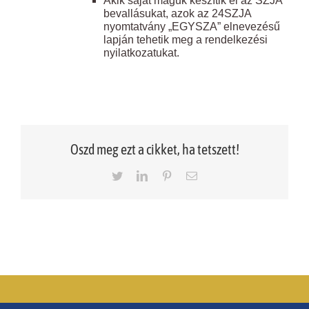
Akik saját maguk készítik el az SZJA
bevallásukat, azok az 24SZJA
nyomtatvány „EGYSZA” elnevezésű
lapján tehetik meg a rendelkezési
nyilatkozatukat.
Oszd meg ezt a cikket, ha tetszett!
Twitter
LinkedIn
Pinterest
Email