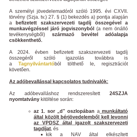
A személyi jövedelemadóról szóló 1995. évi CXVII.
törvény (Szja. tv.) 27. § (1) bekezdés a) pontja alapján
a
befizetett szakszervezeti tagdíj összegével a
munkavégzéssel járó jogviszonyból
(a nem önálló
tevékenységből)
származó bevétel adóalapja
csökkenthető.
A 2024. évben befizetett szakszervezeti tagdíj
összegéről szóló igazolás továbbra is
a
Tagnyilvántartó
ból tölthető le, regisztrációt
követően.
Az adóbevallással kapcsolatos tudnivalók:
Az adóbevalláshoz rendszeresített
24SZJA
nyomtatvány
kitöltése során:
az 1. sor „d” oszlopában
a
munkáltató
által közölt bérjövedelemből kell levonni
az VPDSZ által igazolt szakszervezeti
tagdíjat
, és
kik a NAV által elkészített