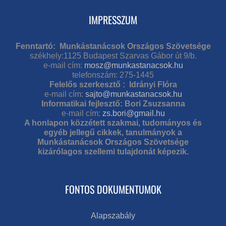
IMPRESSZUM
Fenntartó: Munkástanácsok Országos Szövetsége
székhely:1125 Budapest Szarvas Gábor út 9/b.
e-mail cím:
mosz@munkastanacsok.hu
telefonszám: 275-1445
Felelős szerkesztő : Idrányi Flóra
e-mail cím:
sajto@munkastanacsok.hu
Informatikai fejlesztő: Bori Zsuzsanna
e-mail cím:
zs.bori@gmail.hu
A honlapon közzétett szakmai, tudományos és
egyéb jellegű cikkek, tanulmányok a
Munkástanácsok Országos Szövetsége
kizárólagos szellemi tulajdonát képezik.
FONTOS DOKUMENTUMOK
Alapszabály