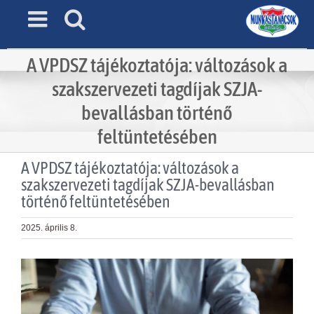
Skip
to
content
A VPDSZ tájékoztatója: változások a
szakszervezeti tagdíjak SZJA-
bevallásban történő
feltüntetésében
A VPDSZ tájékoztatója: változások a
szakszervezeti tagdíjak SZJA-bevallásban
történő feltüntetésében
2025. április 8.
View
Larger
Image