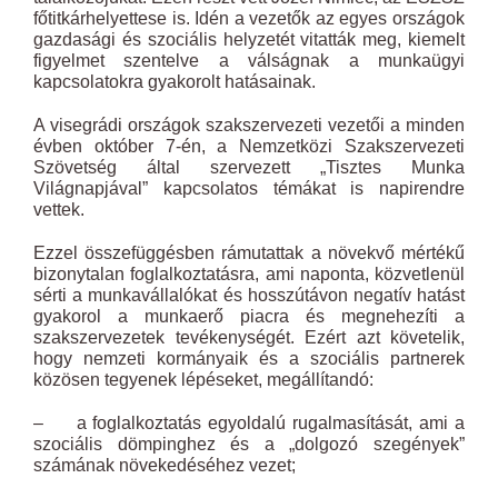
főtitkárhelyettese is. Idén a vezetők az egyes országok
gazdasági és szociális helyzetét vitatták meg, kiemelt
figyelmet szentelve a válságnak a munkaügyi
kapcsolatokra gyakorolt hatásainak.
A visegrádi országok szakszervezeti vezetői a minden
évben október 7-én, a Nemzetközi Szakszervezeti
Szövetség által szervezett „Tisztes Munka
Világnapjával” kapcsolatos témákat is napirendre
vettek.
Ezzel összefüggésben rámutattak a növekvő mértékű
bizonytalan foglalkoztatásra, ami naponta, közvetlenül
sérti a munkavállalókat és hosszútávon negatív hatást
gyakorol a munkaerő piacra és megnehezíti a
szakszervezetek tevékenységét. Ezért azt követelik,
hogy nemzeti kormányaik és a szociális partnerek
közösen tegyenek lépéseket, megállítandó:
– a foglalkoztatás egyoldalú rugalmasítását, ami a
szociális dömpinghez és a „dolgozó szegények”
számának növekedéséhez vezet;