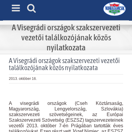
Skip
to
content
A Visegrádi országok szakszervezeti
vezetői találkozójának közös
nyilatkozata
A Visegrádi országok szakszervezeti vezetői
találkozójának közös nyilatkozata
2013. október 16.
View
Larger
A visegrádi országok (Cseh Köztársaság,
Image
Magyarország, Lengyelország, Szlovákia)
szakszervezeti szövetségeinek, az Európai
Szakszervezeti Szövetség (ESZSZ) tagszervezeteinek
vezetői 2013. október 7-én Prágában tartották éves
találkozójukat. Ezen részt vett Józef Nimiec, az ESZSZ