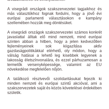
A visegrádi országok szakszervezetei tagjaikhoz és
más választókhoz fognak fordulni, hogy a jövő évi
európai parlamenti választásokon e kampány
szellemében hozzák meg döntésüket.
A visegrádi országok szakszervezetei számos konkrét
javaslattal álltak elő mind nemzeti, mind európai
szinten abban a hitben, hogy a jelen kedvezőtlen
fejleményeinek sok kiigazítása aktív
gazdaságpolitikákkal elérhető, oly módon, hogy a
válság hatásai a lehető leg kisebbek legyenek a
lakosság életszínvonalára, és ezzel párhuzamosan a
termelők versenyképessége, valamint az EU
növekedése megfelelően nőjön.
A találkozó résztvevői szolidaritásukat fejezik ki
minden nemzeti és európai szintű akcióval, ami a
szakszervezetek saját és közös követelései érdekében
születik.