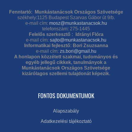
Fenntartó: Munkástanácsok Országos Szövetsége
székhely:1125 Budapest Szarvas Gábor út 9/b.
e-mail cím:
mosz@munkastanacsok.hu
telefonszám: 275-1445
Felelős szerkesztő : Idrányi Flóra
e-mail cím:
sajto@munkastanacsok.hu
Informatikai fejlesztő: Bori Zsuzsanna
e-mail cím:
zs.bori@gmail.hu
A honlapon közzétett szakmai, tudományos és
egyéb jellegű cikkek, tanulmányok a
Munkástanácsok Országos Szövetsége
kizárólagos szellemi tulajdonát képezik.
FONTOS DOKUMENTUMOK
Alapszabály
Adatkezelési tájékoztató