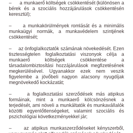
– a munkaerő költségek csökkentését (különösen a
bérek és a szociális hozzájárulások csökkentésén
keresztül);
– a munkakörülmények romlását és a minimális
munkaügyi normák, a munkavédelem szintjének
csökkentését;
– az önfoglalkoztatók számának növekedését. Ezen
tisztességtelen foglalkoztatási viszonyok célja a
munkaerő költségek csökkentése a
társadalombiztosítási hozzájárulások megfizetésének
megkerülésével. Ugyanakkor ezek nem veszik
figyelembe a jövőbeli nagyon alacsony nyugdíjak
megnövekedő kockázatát;
– a foglalkoztatási szerződések más atipikus
formáinak, mint a munkaerő kölcsönzésnek a
terjedését, ami növeli a munkáltatók és munkavállalók
közötti egyenlőtlenségeket, valamint szociális és
pszichológiai következményekkel jár;
– az atipikus munkaszerződéseket kényszerből,