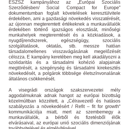
ESZSZ kampányához az „Európai Szociális
Szerződésben/ Social Compact for Europe”
dokumentumban foglalt követelések keresztülvitele
érdekében, ami a gazdasági növekedés visszatérését,
az újonnan megteremtett értékeknek a munkavállalók
érdekében történő igazságos elosztását, minőségi
munkahelyek megteremtését és a közkiadások, a
nyugdíjrendszerek, egészségügy, szociális
szolgáltatások, oktatás, stb. messze hatóan
társadalomellenes visszavágásának megelőzését
célozza. E kampány keretében meg kell akadályozni a
szolidaritás és a társadalmi kohézió alapjainak
megtörését, a szegénység és társadalmi kirekesztés
növekedését, a polgárok többsége életszínvonalának
általános csökkenését.
A visegrádi országok szakszervezetei mély
aggodalmuknak adnak hangot az európai bizottság
közelmúltban közzétett, a „Célravezető és hatásos
szabályozás a növekedésért / Refit – fit for growth“
kommunikációja miatt, mert az szembemegy a
munkavállalók, a bérből és fizetésből élők
elvárásaival, az európai unió szociális dimenziójának
továbbvitelével és elmélyítésével.