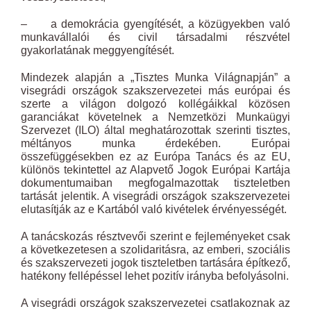
– a demokrácia gyengítését, a közügyekben való
munkavállalói és civil társadalmi részvétel
gyakorlatának meggyengítését.
Mindezek alapján a „Tisztes Munka Világnapján” a
visegrádi országok szakszervezetei más európai és
szerte a világon dolgozó kollégáikkal közösen
garanciákat követelnek a Nemzetközi Munkaügyi
Szervezet (ILO) által meghatározottak szerinti tisztes,
méltányos munka érdekében. Európai
összefüggésekben ez az Európa Tanács és az EU,
különös tekintettel az Alapvető Jogok Európai Kartája
dokumentumaiban megfogalmazottak tiszteletben
tartását jelentik. A visegrádi országok szakszervezetei
elutasítják az e Kartából való kivételek érvényességét.
A tanácskozás résztvevői szerint e fejleményeket csak
a következetesen a szolidaritásra, az emberi, szociális
és szakszervezeti jogok tiszteletben tartására építkező,
hatékony fellépéssel lehet pozitív irányba befolyásolni.
A visegrádi országok szakszervezetei csatlakoznak az