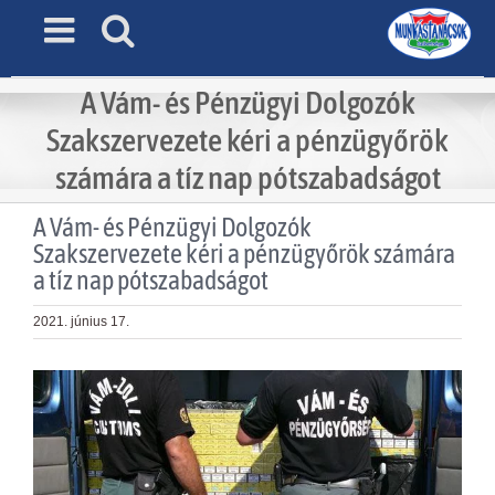
Skip
to
content
A Vám- és Pénzügyi Dolgozók
Szakszervezete kéri a pénzügyőrök
számára a tíz nap pótszabadságot
A Vám- és Pénzügyi Dolgozók
Szakszervezete kéri a pénzügyőrök számára
a tíz nap pótszabadságot
2021. június 17.
View
Larger
Image