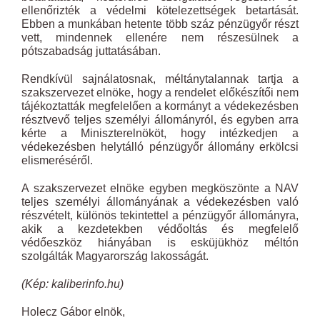
ellenőrizték a védelmi kötelezettségek betartását.
Ebben a munkában hetente több száz pénzügyőr részt
vett, mindennek ellenére nem részesülnek a
pótszabadság juttatásában.
Rendkívül sajnálatosnak, méltánytalannak tartja a
szakszervezet elnöke, hogy a rendelet előkészítői nem
tájékoztatták megfelelően a kormányt a védekezésben
résztvevő teljes személyi állományról, és egyben arra
kérte a Miniszterelnököt, hogy intézkedjen a
védekezésben helytálló pénzügyőr állomány erkölcsi
elismeréséről.
A szakszervezet elnöke egyben megköszönte a NAV
teljes személyi állományának a védekezésben való
részvételt, különös tekintettel a pénzügyőr állományra,
akik a kezdetekben védőoltás és megfelelő
védőeszköz hiányában is esküjükhöz méltón
szolgálták Magyarország lakosságát.
(Kép: kaliberinfo.hu)
Holecz Gábor elnök,