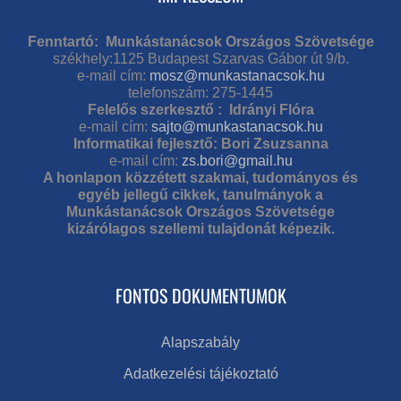
Fenntartó: Munkástanácsok Országos Szövetsége
székhely:1125 Budapest Szarvas Gábor út 9/b.
e-mail cím:
mosz@munkastanacsok.hu
telefonszám: 275-1445
Felelős szerkesztő : Idrányi Flóra
e-mail cím:
sajto@munkastanacsok.hu
Informatikai fejlesztő: Bori Zsuzsanna
e-mail cím:
zs.bori@gmail.hu
A honlapon közzétett szakmai, tudományos és
egyéb jellegű cikkek, tanulmányok a
Munkástanácsok Országos Szövetsége
kizárólagos szellemi tulajdonát képezik.
FONTOS DOKUMENTUMOK
Alapszabály
Adatkezelési tájékoztató