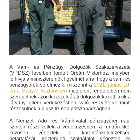
A Vám- és Pénzügyi Dolgozók Szakszervezete
(VPDSZ) levélben fordult Orbán Viktorhoz, melyben
felhívja a miniszterelnök figyelmét arra, hogy a vám- és
pénzügyőrök sérelmezik, miszerint a
2021. június 10-
én a Magyar Közlönyben
megjelent rendeletben nem
szerepelnek azon közszolgálati dolgozók között, akik a
járvány elleni védekezésben való részvételük miatt
részesülnek a plusz tíz nap pótszabadságban.
A Nemzeti Adó- és Vámhivatal pénzügyőrei napi
szinten részt vettek a védekezésben: a rendőrökkel
közösen végezték a karanténkötelezettség
betartatását, közterületi szolgálatot végeztek és