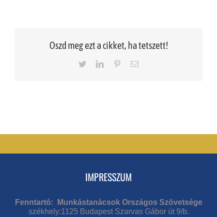
Oszd meg ezt a cikket, ha tetszett!
Twitter
LinkedIn
Pinterest
Email
IMPRESSZUM
Fenntartó: Munkástanácsok Országos Szövetsége
székhely:1125 Budapest Szarvas Gábor út 9/b.