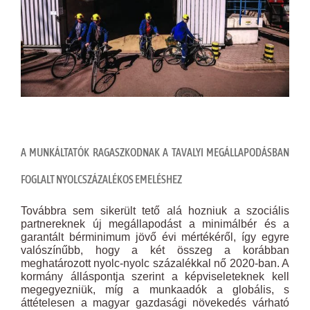
A MUNKÁLTATÓK RAGASZKODNAK A TAVALYI MEGÁLLAPODÁSBAN
FOGLALT NYOLCSZÁZALÉKOS EMELÉSHEZ
Továbbra sem sikerült tető alá hozniuk a szociális
partnereknek új megállapodást a minimálbér és a
garantált bérminimum jövő évi mértékéről, így egyre
valószínűbb, hogy a két összeg a korábban
meghatározott nyolc-nyolc százalékkal nő 2020-ban. A
kormány álláspontja szerint a képviseleteknek kell
megegyezniük, míg a munkaadók a globális, s
áttételesen a magyar gazdasági növekedés várható