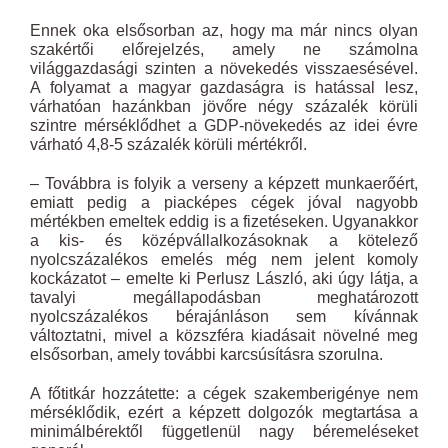
Ennek oka elsősorban az, hogy ma már nincs olyan
szakértői előrejelzés, amely ne számolna
világgazdasági szinten a növekedés visszaesésével.
A folyamat a magyar gazdaságra is hatással lesz,
várhatóan hazánkban jövőre négy százalék körüli
szintre mérséklődhet a GDP-növekedés az idei évre
várható 4,8-5 százalék körüli mértékről.
– Továbbra is folyik a verseny a képzett munkaerőért,
emiatt pedig a piacképes cégek jóval nagyobb
mértékben emeltek eddig is a fizetéseken. Ugyanakkor
a kis- és középvállalkozásoknak a kötelező
nyolcszázalékos emelés még nem jelent komoly
kockázatot – emelte ki Perlusz ­László, aki úgy látja, a
tavalyi megállapodásban meghatározott
nyolcszázalékos bérajánláson sem kívánnak
változtatni, mivel a közszféra kiadásait növelné meg
elsősorban, amely további karcsúsításra szorulna.
A főtitkár hozzátette: a cégek szakemberigénye nem
mérséklődik, ezért a képzett dolgozók megtartása a
minimálbérektől függetlenül nagy béremeléseket