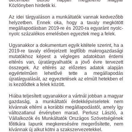
Közlönyben hirdetik ki.
Az idei tárgyaláson a munkáltatók vannak kedvezőbb
helyzetben. Ennek oka, hogy a tavaly megkötött
megállapodásban 2019-re és 2020-ra egy­aránt nyolc-
nyolc százalékos emelésben egyeztek meg a felek.
Ugyanakkor a dokumentum egyik kitétele szerint, ha a
2019-re tavaly előrejelzett legfőbb makrogazdasági
mutatókhoz képest a végleges adatokban érdemi
eltérés van, újratárgyalhatók a jövő évre tervezett
összegek. Az eltérés az előzetes adatok alapján
egyértelműen lehetővé tette a megállapodás
újratárgyalását, az egyeztetések az elmúlt hetekben el
is kezdődtek a felek között.
Hiába teljesített ugyanakkor a vártnál jobban a magyar
gazdaság, a munkáltatói érdekképviseletek nem
kívánnak eltérni a korábbi megállapodástól, amely így
változatlanul érvényben marad. Perlusz László, a
Vállalkozók és Munkáltatók Országos Szövetségének
főtitkára lapunk megkeresésére megerősítette, nem
kívánnak új alkut kötni a szakszervezetekkel.