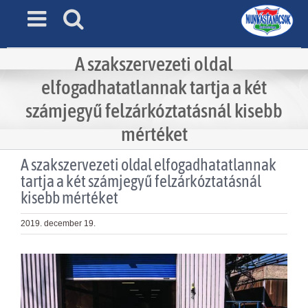
Skip
to
content
A szakszervezeti oldal
elfogadhatatlannak tartja a két
számjegyű felzárkóztatásnál kisebb
mértéket
A szakszervezeti oldal elfogadhatatlannak
tartja a két számjegyű felzárkóztatásnál
kisebb mértéket
2019. december 19.
View
Larger
Image