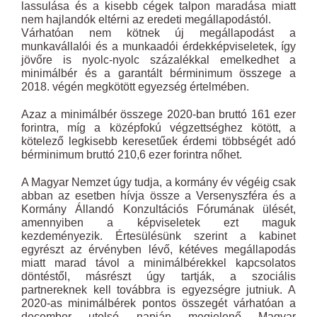
lassulása és a kisebb cégek talpon maradása ­miatt
nem hajlandók eltérni az eredeti megállapodástól.
Várhatóan nem kötnek új megállapodást a
munkavállalói és a munkaadói érdekképviseletek, így
jövőre is nyolc-nyolc százalékkal emelkedhet a
minimálbér és a garantált bérminimum összege a
2018. végén megkötött egyez­ség értelmében.
Azaz a minimálbér összege 2020-ban bruttó 161 ezer
forintra, míg a középfokú végzettséghez kötött, a
kötelező legkisebb keresetűek érdemi többségét adó
bérminimum bruttó 210,6 ezer forintra nőhet.
A Magyar Nemzet úgy tudja, a kormány év végéig csak
abban az esetben hívja össze a Versenyszféra és a
Kormány Állandó Konzultációs Fórumának ülését,
amennyiben a képviseletek ezt maguk
kezdeményezik. Értesülésünk szerint a kabinet
egyrészt az érvényben lévő, kétéves megállapodás
miatt marad távol a minimálbérekkel kapcsolatos
döntéstől, másrészt úgy tartják, a szociális
partnereknek kell továbbra is egyez­ségre jutniuk. A
2020-as minimálbérek pontos összegét várha­tóan a
december utolsó napján megjelenő Magyar