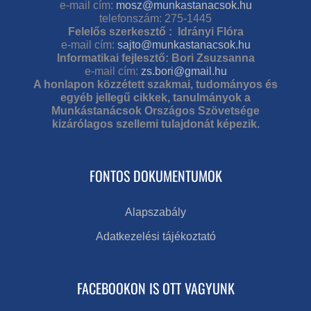
e-mail cím:
mosz@munkastanacsok.hu
telefonszám: 275-1445
Felelős szerkesztő : Idrányi Flóra
e-mail cím:
sajto@munkastanacsok.hu
Informatikai fejlesztő: Bori Zsuzsanna
e-mail cím:
zs.bori@gmail.hu
A honlapon közzétett szakmai, tudományos és
egyéb jellegű cikkek, tanulmányok a
Munkástanácsok Országos Szövetsége
kizárólagos szellemi tulajdonát képezik.
FONTOS DOKUMENTUMOK
Alapszabály
Adatkezelési tájékoztató
FACEBOOKON IS OTT VAGYUNK