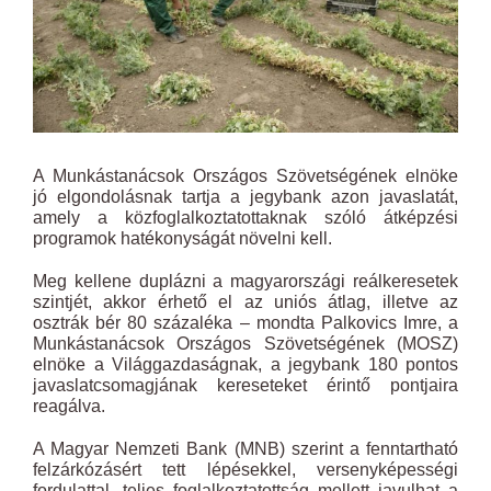
A Munkástanácsok Országos Szövetségének elnöke
jó elgondolásnak tartja a jegybank azon javaslatát,
amely a közfoglalkoztatottaknak szóló átképzési
programok hatékonyságát növelni kell.
Meg kellene duplázni a magyarországi reálkeresetek
szintjét, akkor érhető el az uniós átlag, illetve az
osztrák bér 80 százaléka – mondta Palkovics Imre, a
Munkástanácsok Országos Szövetségének (MOSZ)
elnöke a Világgazdaságnak, a jegybank 180 pontos
javaslatcsomagjának kereseteket érintő pontjaira
reagálva.
A Magyar Nemzeti Bank (MNB) szerint a fenntartható
felzárkózásért tett lépésekkel, versenyképességi
fordulattal, teljes foglalkoztatottság mellett javulhat a