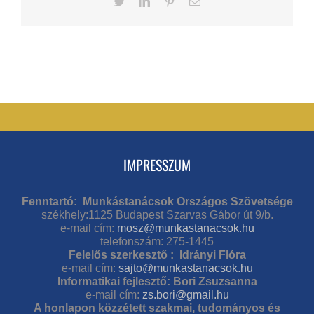
Twitter
LinkedIn
Pinterest
Email
IMPRESSZUM
Fenntartó: Munkástanácsok Országos Szövetsége
székhely:1125 Budapest Szarvas Gábor út 9/b.
e-mail cím:
mosz@munkastanacsok.hu
telefonszám: 275-1445
Felelős szerkesztő : Idrányi Flóra
e-mail cím:
sajto@munkastanacsok.hu
Informatikai fejlesztő: Bori Zsuzsanna
e-mail cím:
zs.bori@gmail.hu
A honlapon közzétett szakmai, tudományos és