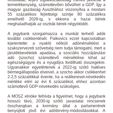
termelékenység, számottevően bővülhet a GDP. Így a
magyar gazdaság Ausztriához viszonyítva a mostani
55 százalékos fejlettségi szintje 80 százalékra
emelhető 2028-ig, s ekkorra a hazai bérek
meghaladhatják az osztrák bérek négyötödét.
A jegybank szorgalmazza a munkát terhelő adók
további csökkentését. Palkovics ezzel kapcsolatban
kijelentette: a nyakló nélküli adómérséklést a
szakszervezeti szövetség nem tudja támogatni, mert a
járulékbevételek apadása, a szociális hozzájárulási
adó (szocho) számottevő mérséklése kihat az
egészségügyre és a nyugdíjra fordítható összegekre.
Ugyanakkor egyetértenek a 2022-ig szóló hatéves
bérmegállapodás elveivel, a szocho akkor csökkenhet
2-2,5 százalékkal évente, ha a reálkereset-növekedés
mértéke eléri az évi 6 százalékot, ehhez azonban
számottevő GDP-növekedés szükséges.
A MOSZ elnöke felhívta a figyelmet, hogy a jegybank
hosszú távú, 2030-ig szóló javaslatai nincsenek
összhangban a kormány által a parlamentnek
benyújtott jövő évi adótörvény-módosításokkal. A