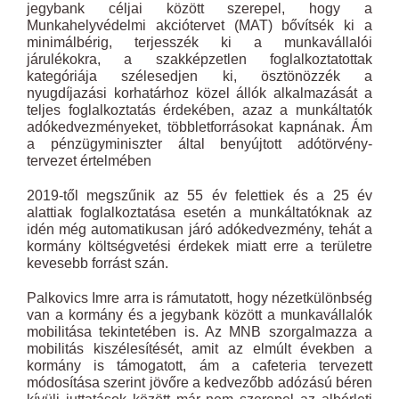
jegybank céljai között szerepel, hogy a
Munkahelyvédelmi akciótervet (MAT) bővítsék ki a
minimálbérig, terjesszék ki a munkavállalói
járulékokra, a szakképzetlen foglalkoztatottak
kategóriája szélesedjen ki, ösztönözzék a
nyugdíjazási korhatárhoz közel állók alkalmazását a
teljes foglalkoztatás érdekében, azaz a munkáltatók
adókedvezményeket, többletforrásokat kapnának. Ám
a pénzügyminiszter által benyújtott adótörvény-
tervezet értelmében
2019-től megszűnik az 55 év felettiek és a 25 év
alattiak foglalkoztatása esetén a munkáltatóknak az
idén még automatikusan járó adókedvezmény, tehát a
kormány költségvetési érdekek miatt erre a területre
kevesebb forrást szán.
Palkovics Imre arra is rámutatott, hogy nézetkülönbség
van a kormány és a jegybank között a munkavállalók
mobilitása tekintetében is. Az MNB szorgalmazza a
mobilitás kiszélesítését, amit az elmúlt években a
kormány is támogatott, ám a cafeteria tervezett
módosítása szerint jövőre a kedvezőbb adózású béren