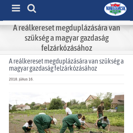
Skip
to
content
A reálkereset megduplázására van
szükség a magyar gazdaság
felzárkózásához
A reálkereset megduplázására van szükség a
magyar gazdaság felzárkózásához
2018. július 16.
View
Larger
Image