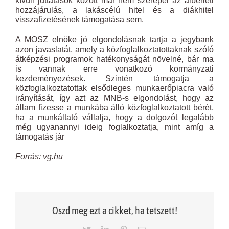
kívüli juttatások között már nem szerepel az albérleti
hozzájárulás, a lakáscélú hitel és a diákhitel
visszafizetésének támogatása sem.
A MOSZ elnöke jó elgondolásnak tartja a jegybank
azon javaslatát, amely a közfoglalkoztatottaknak szóló
átképzési programok hatékonyságát növelné, bár ma
is vannak erre vonatkozó kormányzati
kezdeményezések. Szintén támogatja a
közfoglalkoztatottak elsődleges munkaerőpiacra való
irányítását, így azt az MNB-s elgondolást, hogy az
állam fizesse a munkába álló közfoglalkoztatott bérét,
ha a munkáltató vállalja, hogy a dolgozót legalább
még ugyanannyi ideig foglalkoztatja, mint amíg a
támogatás jár
Forrás: vg.hu
Oszd meg ezt a cikket, ha tetszett!