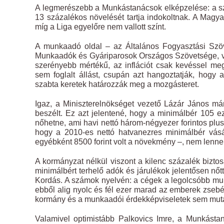
A legmerészebb a Munkástanácsok elképzelése: a sz
13 százalékos növelését tartja indokoltnak. A Mag
míg a Liga egyelőre nem vallott színt.
A munkaadó oldal – az Általános Fogyasztási Szö
Munkaadók és Gyáriparosok Országos Szövetsége, va
szerényebb mértékű, az inflációt csak kevéssel me
sem foglalt állást, csupán azt hangoztatják, hogy 
szabta keretek határozzák meg a mozgásteret.
Igaz, a Miniszterelnökséget vezető Lázár János már
beszélt. Ez azt jelentené, hogy a minimálbér 105 e
nőhetne, ami havi nettó három-négyezer forintos plu
hogy a 2010-es nettó hatvanezres minimálbér vásá
egyébként 8500 forint volt a növekmény –, nem lenne
A kormányzat nélkül viszont a kilenc százalék bizt
minimálbért terhelő adók és járulékok jelentősen nőt
Kordás. A számok nyelvén: a cégek a legolcsóbb munka
ebből alig nyolc és fél ezer marad az emberek zseb
kormány és a munkaadói érdekképviseletek sem mu
Valamivel optimistább Palkovics Imre, a Munkásta