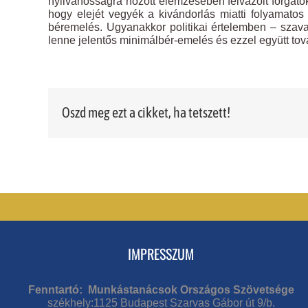
nyilvánosságra hozott elemzésében felvázolt forgató
hogy elejét vegyék a kivándorlás miatti folyamato
béremelés. Ugyanakkor politikai értelemben – sza
lenne jelentős minimálbér-emelés és ezzel együtt tov
Oszd meg ezt a cikket, ha tetszett!
IMPRESSZUM
Fenntartó: Munkástanácsok Országos Szövetsége
székhely:1125 Budapest Szarvas Gábor út 9/b.