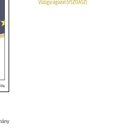
Vízügyi ágazat (VSZOÁSZ)
mány