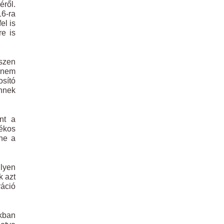
éről.
16-ra
el is
re is
iszen
a nem
osító
ennek
nt a
lékos
nne a
ilyen
k azt
áció
kban