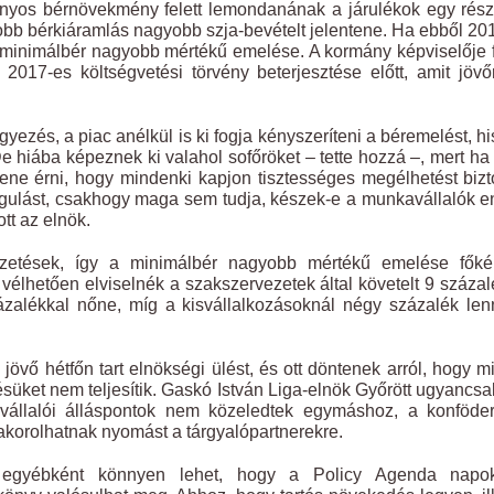
onyos bérnövekmény felett lemondanának a járulékok egy rész
b bérkiáramlás nagyobb szja-bevételt jelentene. Ha ebből 20
 minimálbér nagyobb mértékű emelése. A kormány képviselője f
2017-es költségvetési törvény beterjesztése előtt, amit jövő
yezés, a piac anélkül is ki fogja kényszeríteni a béremelést, h
 hiába képeznek ki valahol sofőröket – tette hozzá –, mert h
llene érni, hogy mindenki kapjon tisztességes megélhetést bizt
dogulást, csakhogy maga sem tudja, készek-e a munkavállalók 
tt az elnök.
zetések, így a minimálbér nagyobb mértékű emelése főké
k vélhetően elviselnék a szakszervezetek által követelt 9 száza
ázalékkal nőne, míg a kisvállalkozásoknál négy százalék le
vő hétfőn tart elnökségi ülést, és ott döntenek arról, hogy m
süket nem teljesítik. Gaskó István Liga-elnök Győrött ugyancsa
vállalói álláspontok nem közeledtek egymáshoz, a konföder
yakorolhatnak nyomást a tárgyalópartnerekre.
án egyébként könnyen lehet, hogy a Policy Agenda napo