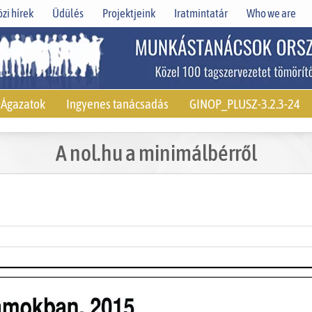
zi hírek
Üdülés
Projektjeink
Iratmintatár
Who we are
Ágazatok
Ingyenes tanácsadás
GINOP_PLUSZ-3.2.3-24
A nol.hu a minimálbérről