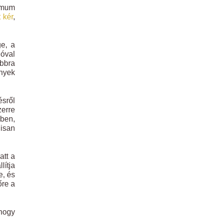
nimum
 kér
,
e, a
jóval
ábbra
ények
ésről
zerre
ében,
lisan
att a
lítja
e, és
őre a
 hogy