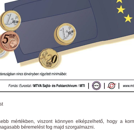
st
sebb mértékben, viszont könnyen elképzelhető, hogy a kor
e magasabb béremelést fog majd szorgalmazni.