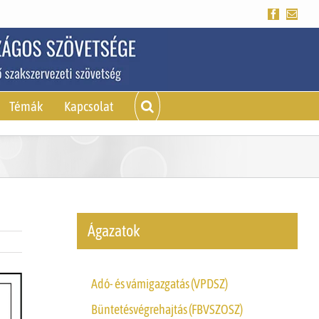
Facebook
Emai
Témák
Kapcsolat
Ágazatok
Adó- és vámigazgatás (VPDSZ)
Büntetésvégrehajtás (FBVSZOSZ)