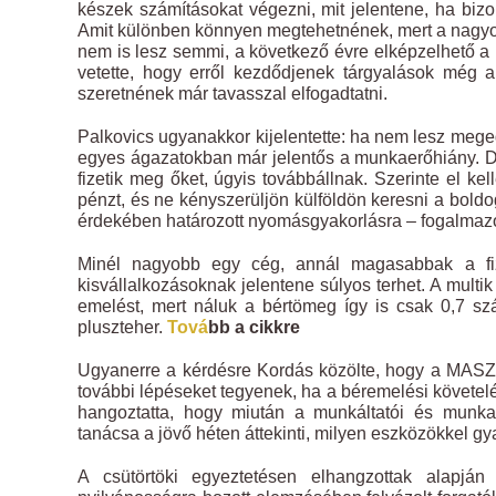
készek számításokat végezni, mit jelentene, ha biz
Amit különben könnyen megtehetnének, mert a nagyob
nem is lesz semmi, a következő évre elképzelhető a
vetette, hogy erről kezdődjenek tárgyalások még a 
szeretnének már tavasszal elfogadtatni.
Palkovics ugyanakkor kijelentette: ha nem lesz megeg
egyes ágazatokban már jelentős a munkaerőhiány. De
fizetik meg őket, úgyis továbbállnak. Szerinte el ke
pénzt, és ne kényszerüljön külföldön keresni a bol
érdekében határozott nyomásgyakorlásra – fogalmazo
Minél nagyobb egy cég, annál magasabbak a fi
kisvállalkozásoknak jelentene súlyos terhet. A multi
emelést, mert náluk a bértömeg így is csak 0,7 sz
pluszteher.
Tová
bb a cikkre
Ugyanerre a kérdésre Kordás közölte, hogy a MASZ jö
további lépéseket tegyenek, ha a béremelési követelé
hangoztatta, hogy miután a munkáltatói és munka
tanácsa a jövő héten áttekinti, milyen eszközökkel g
A csütörtöki egyeztetésen elhangzottak alapj