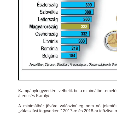
Kampányfegyverként vethetik be a minimálbér-emelé
/Lencsés Károly/
A minimálbér jövőre valószínűleg nem nő jelentő
„választási fegyverként” 2017-re és 2018-ra időzítv