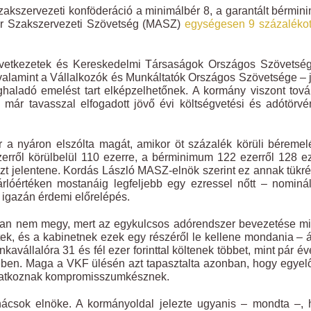
akszervezeti konföderáció a minimálbér 8, a garantált bérmi
yar Szakszervezeti Szövetség (MASZ)
egységesen 9 százalékot
vetkezetek és Kereskedelmi Társaságok Országos Szövetség
lamint a Vállalkozók és Munkáltatók Országos Szövetsége – 
ghaladó emelést tart elképzelhetőnek. A kormány viszont tov
a már tavasszal elfogadott jövő évi költségvetési és adótörv
 a nyáron elszólta magát, amikor öt százalék körüli béremel
zerről körülbelül 110 ezerre, a bérminimum 122 ezerről 128 e
szt jelentene. Kordás László MASZ-elnök szerint ez annak tükr
rlóértéken mostanáig legfeljebb egy ezressel nőtt – nominá
 igazán érdemi előrelépés.
osan nem megy, mert az egykulcsos adórendszer bevezetése mi
tek, és a kabinetnek ezek egy részéről le kellene mondania – ál
vállalóra 31 és fél ezer forinttal költenek többet, mint pár év
ében. Maga a VKF ülésén azt tapasztalta azonban, hogy egyel
tatkoznak kompromisszumkésznek.
nácsok elnöke. A kormányoldal jelezte ugyanis – mondta –,