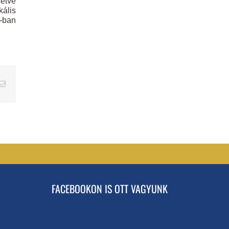
letve
kális
8-ban
erest
Email
FACEBOOKON IS OTT VAGYUNK