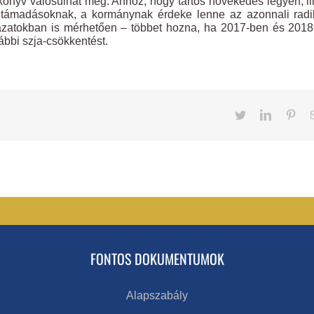
könyv valósulhat meg. Ahhoz, hogy tartós növekedés legyen, il
s támadásoknak, a kormánynak érdeke lenne az azonnali radi
vazatokban is mérhetően – többet hozna, ha 2017-ben és 201
ábbi szja-csökkentést.
Twitter
LinkedIn
Pint
FONTOS DOKUMENTUMOK
Alapszabály