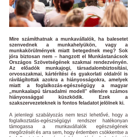
Mire számíthatnak a munkavállalók, ha balesetet
szenvednek a munkahelyükön, vagy a
munkakörülmények miatt betegednek meg? Sok
jóra biztosan nem – hangzott el Munkástanácsok
Országos Szövetségének szakmai rendezvényén.
Az előadók munkajogi, társadalombiztosítási,
orvosszakmai, kártérítési és gyakorlati oldalról is
rávilágítottak azokra a hiányosságokra, amelyek
miatt a foglalkozás-egészségügy a magyar
„munkaalapú társadalmi modell” ellenére számos
hiányossággal küszködik. Ezek a
szakszervezeteknek is fontos feladatot jelölnek ki.
A jelenlegi szabályozás nem teszi lehetővé, hogy a
foglalkoztatás-egészségügyi rendszer hatékonyan
támogassa a munkavállalók egészségének
megőrzését és arra sem, hogy érdemben csökkentse a