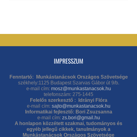
IMPRESSZUM
Fenntartó: Munkástanácsok Országos Szövetsége
székhely:1125 Budapest Szarvas Gábor út 9/b.
e-mail cím:
mosz@munkastanacsok.hu
telefonszám: 275-1445
Felelős szerkesztő : Idrányi Flóra
e-mail cím:
sajto@munkastanacsok.hu
Informatikai fejlesztő: Bori Zsuzsanna
e-mail cím:
zs.bori@gmail.hu
A honlapon közzétett szakmai, tudományos és
egyéb jellegű cikkek, tanulmányok a
Munkástanácsok Országos Szövetsége