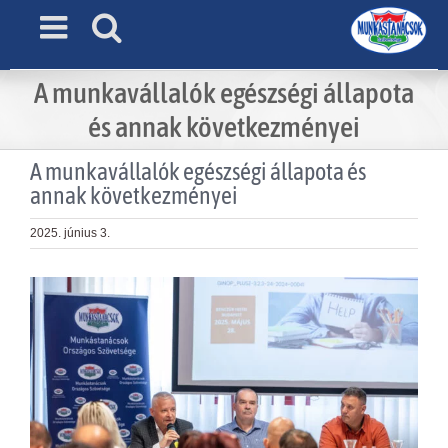
Skip
to
content
A munkavállalók egészségi állapota
és annak következményei
A munkavállalók egészségi állapota és
annak következményei
2025. június 3.
View
Larger
Image