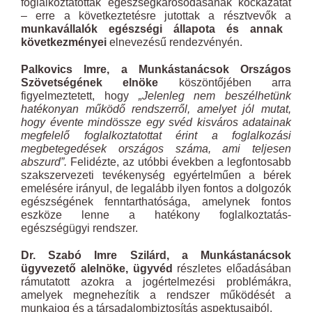
foglalkoztatottak egészségkárosodásának kockázatát
– erre a következtetésre jutottak a résztvevők a
munkavállalók egészségi állapota és annak
következményei
elnevezésű rendezvényén.
Palkovics Imre, a Munkástanácsok Országos
Szövetségének elnöke
köszöntőjében arra
figyelmeztetett, hogy
„Jelenleg nem beszélhetünk
hatékonyan működő rendszerről, amelyet jól mutat,
hogy évente mindössze egy svéd kisváros adatainak
megfelelő foglalkoztatottat érint a foglalkozási
megbetegedések országos száma, ami teljesen
abszurd”.
Felidézte, az utóbbi években a legfontosabb
szakszervezeti tevékenység egyértelműen a bérek
emelésére irányul, de legalább ilyen fontos a dolgozók
egészségének fenntarthatósága, amelynek fontos
eszköze lenne a hatékony foglalkoztatás-
egészségügyi rendszer.
Dr. Szabó Imre Szilárd, a Munkástanácsok
ügyvezető alelnöke, ügyvéd
részletes előadásában
rámutatott azokra a jogértelmezési problémákra,
amelyek megnehezítik a rendszer működését a
munkajog és a társadalombiztosítás aspektusaiból.