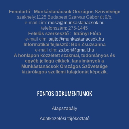
Fenntartó: Munkástanácsok Országos Szövetsége
székhely:1125 Budapest Szarvas Gábor út 9/b.
e-mail cím:
mosz@munkastanacsok.hu
telefonszám: 275-1445
Felelős szerkesztő : Idrányi Flóra
e-mail cím:
sajto@munkastanacsok.hu
Informatikai fejlesztő: Bori Zsuzsanna
e-mail cím:
zs.bori@gmail.hu
A honlapon közzétett szakmai, tudományos és
egyéb jellegű cikkek, tanulmányok a
Munkástanácsok Országos Szövetsége
kizárólagos szellemi tulajdonát képezik.
FONTOS DOKUMENTUMOK
Alapszabály
Adatkezelési tájékoztató