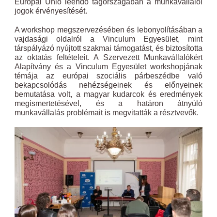
Európai Unió leendő tagországában a munkavállalói
jogok érvényesítését.
A workshop megszervezésében és lebonyolításában a
vajdasági oldalról a Vinculum Egyesület, mint
társpályázó nyújtott szakmai támogatást, és biztosította
az oktatás feltételeit. A Szervezett Munkavállalókért
Alapítvány és a Vinculum Egyesület workshopjának
témája az európai szociális párbeszédbe való
bekapcsolódás nehézségeinek és előnyeinek
bemutatása volt, a magyar kudarcok és eredmények
megismertetésével, és a határon átnyúló
munkavállalás problémait is megvitatták a résztvevők.