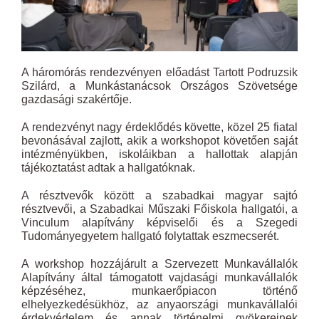
A háromórás rendezvényen előadást Tartott Podruzsik
Szilárd, a Munkástanácsok Országos Szövetsége
gazdasági szakértője.
A rendezvényt nagy érdeklődés követte, közel 25 fiatal
bevonásával zajlott, akik a workshopot követően saját
intézményükben, iskoláikban a hallottak alapján
tájékoztatást adtak a hallgatóknak.
A résztvevők között a szabadkai magyar sajtó
résztvevői, a Szabadkai Műszaki Főiskola hallgatói, a
Vinculum alapítvány képviselői és a Szegedi
Tudományegyetem hallgató folytattak eszmecserét.
A workshop hozzájárult a Szervezett Munkavállalók
Alapítvány által támogatott vajdasági munkavállalók
képzéséhez, munkaerőpiacon történő
elhelyezkedésükhöz, az anyaországi munkavállalói
érdekvédelem és annak történelmi gyökereinek