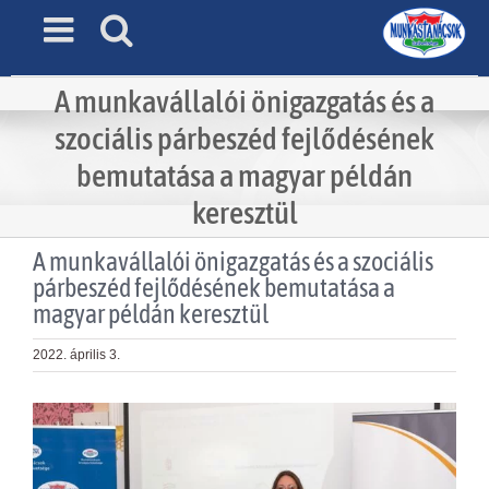
Skip
to
content
A munkavállalói önigazgatás és a
szociális párbeszéd fejlődésének
bemutatása a magyar példán
keresztül
A munkavállalói önigazgatás és a szociális
párbeszéd fejlődésének bemutatása a
magyar példán keresztül
2022. április 3.
View
Larger
Image