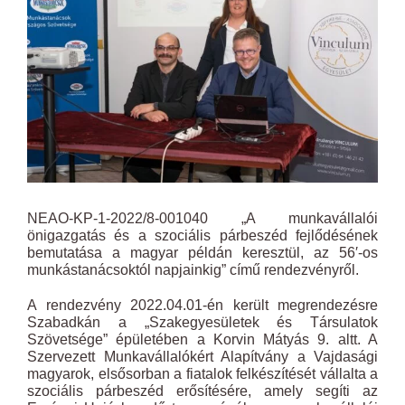
NEAO-KP-1-2022/8-001040 „A munkavállalói
önigazgatás és a szociális párbeszéd fejlődésének
bemutatása a magyar példán keresztül, az 56′-os
munkástanácsoktól napjainkig” című rendezvényről.
A rendezvény 2022.04.01-én került megrendezésre
Szabadkán a „Szakegyesületek és Társulatok
Szövetsége” épületében a Korvin Mátyás 9. altt. A
Szervezett Munkavállalókért Alapítvány a Vajdasági
magyarok, elsősorban a fiatalok felkészítését vállalta a
szociális párbeszéd erősítésére, amely segíti az