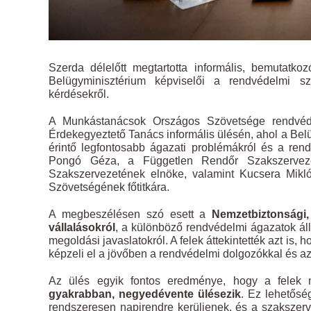
Szerda délelőtt megtartotta informális, bemutatko
Belügyminisztérium képviselői a rendvédelmi sz
kérdésekről.
A Munkástanácsok Országos Szövetsége rendvédel
Érdekegyeztető Tanács informális ülésén, ahol a Bel
érintő legfontosabb ágazati problémákról és a ren
Pongó Géza, a Független Rendőr Szakszervezet
Szakszervezetének elnöke, valamint Kucsera Mikló
Szövetségének főtitkára.
A megbeszélésen szó esett a
Nemzetbiztonsági,
vállalásokról
, a különböző rendvédelmi ágazatok áll
megoldási javaslatokról. A felek áttekintették azt is,
képzeli el a jövőben a rendvédelmi dolgozókkal és az
Az ülés egyik fontos eredménye, hogy a felek
gyakrabban, negyedévente ülésezik
. Ez lehetősé
rendszeresen napirendre kerüljenek, és a szakszerv