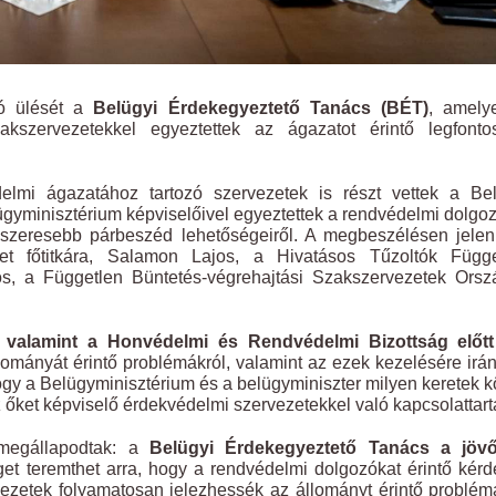
zó ülését a
Belügyi Érdekegyeztető Tanács (BÉT)
, amely
akszervezetekkel egyeztettek az ágazatot érintő legfonto
mi ágazatához tartozó szervezetek is részt vettek a Bel
ügyminisztérium képviselőivel egyeztettek a rendvédelmi dolgo
dszeresebb párbeszéd lehetőségeiről. A megbeszélésen jelen
 főtitkára, Salamon Lajos, a Hivatásos Tűzoltók Függe
s, a Független Büntetés-végrehajtási Szakszervezetek Orsz
 valamint a Honvédelmi és Rendvédelmi Bizottság előtt 
ományát érintő problémákról, valamint az ezek kezelésére irá
 hogy a Belügyminisztérium és a belügyminiszter milyen keretek k
 őket képviselő érdekvédelmi szervezetekkel való kapcsolattart
 megállapodtak: a
Belügyi Érdekegyeztető Tanács a jöv
get teremthet arra, hogy a rendvédelmi dolgozókat érintő kér
ezetek folyamatosan jelezhessék az állományt érintő problém