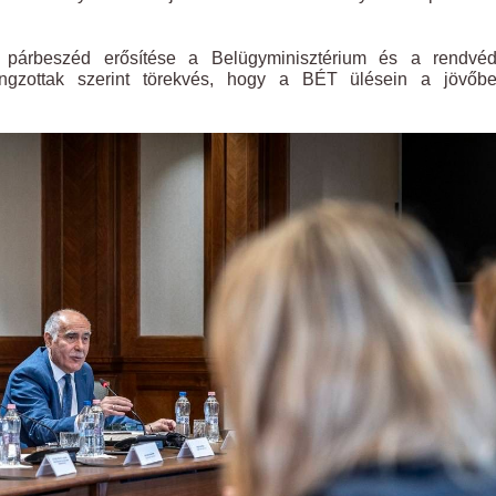
v párbeszéd erősítése a Belügyminisztérium és a rendvéd
angzottak szerint törekvés, hogy a BÉT ülésein a jövőb