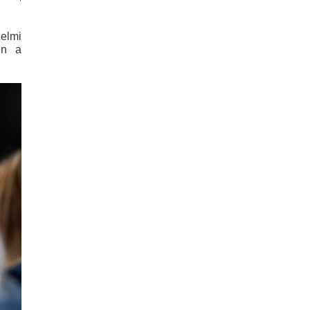
elmi
en a