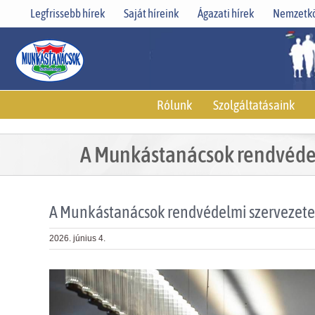
Skip
Legfrissebb hírek
Saját híreink
Ágazati hírek
Nemzetkö
to
content
Rólunk
Szolgáltatásaink
A Munkástanácsok rendvédelm
A Munkástanácsok rendvédelmi szervezetei 
2026. június 4.
View
Larger
Image