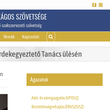
Facebook
Emai
Témák
Kapcsolat
Érdekegyeztető Tanács ülésén
én
Ágazatok
Adó- és vámigazgatás (VPDSZ)
Büntetésvégrehajtás (FBVSZOSZ)