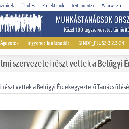
zi hírek
Üdülés
Projektjeink
Iratmintatár
Who we are
Ágazatok
Ingyenes tanácsadás
GINOP_PLUSZ-3.2.3-24
i szervezetei részt vettek a Belügyi 
részt vettek a Belügyi Érdekegyeztető Tanács ülés