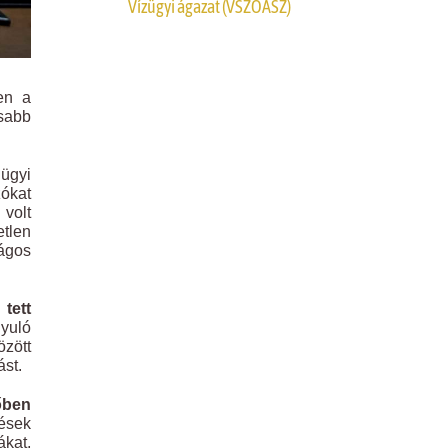
Vízügyi ágazat (VSZOÁSZ)
en a
sabb
ügyi
zókat
 volt
tlen
ágos
tett
nyuló
özött
ást.
őben
dések
ákat,