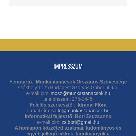
IMPRESSZUM
Fenntartó: Munkástanácsok Országos Szövetsége
székhely:1125 Budapest Szarvas Gábor út 9/b.
e-mail cím:
mosz@munkastanacsok.hu
telefonszám: 275-1445
Felelős szerkesztő : Idrányi Flóra
e-mail cím:
sajto@munkastanacsok.hu
Informatikai fejlesztő: Bori Zsuzsanna
e-mail cím:
zs.bori@gmail.hu
A honlapon közzétett szakmai, tudományos és
egyéb jellegű cikkek, tanulmányok a