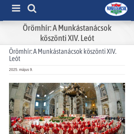
Skip
to
content
Örömhír: A Munkástanácsok
köszönti XIV. Leót
Örömhír: A Munkástanácsok köszönti XIV.
Leót
2025. május 9.
View
Larger
Image