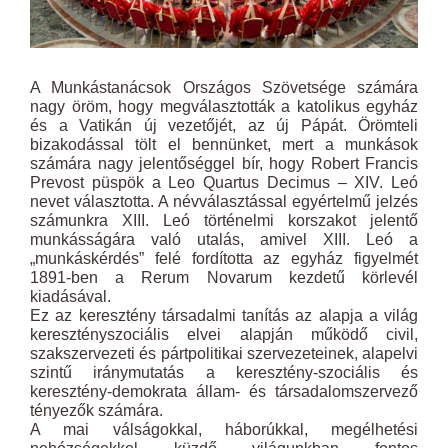
A Munkástanácsok Országos Szövetsége számára
nagy öröm, hogy megválasztották a katolikus egyház
és a Vatikán új vezetőjét, az új Pápát. Örömteli
bizakodással tölt el bennünket, mert a munkások
számára nagy jelentőséggel bír, hogy Robert Francis
Prevost püspök a Leo Quartus Decimus – XIV. Leó
nevet választotta. A névválasztással egyértelmű jelzés
számunkra XIII. Leó történelmi korszakot jelentő
munkásságára való utalás, amivel XIII. Leó a
„munkáskérdés” felé fordította az egyház figyelmét
1891-ben a Rerum Novarum kezdetű körlevél
kiadásával.
Ez az keresztény társadalmi tanítás az alapja a világ
keresztényszociális elvei alapján működő civil,
szakszervezeti és pártpolitikai szervezeteinek, alapelvi
szintű iránymutatás a keresztény-szociális és
keresztény-demokrata állam- és társadalomszervező
tényezők számára.
A mai válságokkal, háborúkkal, megélhetési