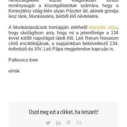
nehézségekkel küzdő világunkban fontos
reménysugár a kiszolgáltatottak számára, hogy a
Keresztény világ élén olyan Pásztor áll, akinek gondja
lesz ránk, Munkásokra, bérből élő névtelekre.
A Munkástanácsok honlapján elérhető
elemzés célja
,
hogy rávilágítson arra, hogy mi a jelentősége a 134
évvel ezlőtt napvilágot látott XIII. Leó Rerum Novarum
című enciklikájának, a napjainkban bekövetkező 134.
évforduló és XIV. Leó Pápa megjelenése kapcsán is.
Palkovics Imre
elnök
Oszd meg ezt a cikket, ha tetszett!
Twitter
LinkedIn
Pinterest
Email