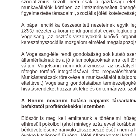
szocializmus között: nem csak a gazdasági élet 
munkavállalók körében az intézményesített önsegél
figyelmeztette társadalmi, szociális jóléti kötelezettsé
A pápai enciklika összesűrített nézeteinek egyik l
1890)
nézetei a korai rendi gondolat egyik legkido
Vogelsang „az osztrák viszonyokból kinővő, organiku
keresztényszociális mozgalom elméleti megalapozója
A Vogelsang-féle rendi gondolatiság sok kutató sze
államférfiaknak és a jó állampolgároknak arra kell t
váljon. Vogelsang némi idealizmussal az osztályel
rétegbe történő integrálásával látta megvalósítha
Munkástanácsok törekvése a munkavállalói tulajdo
elteltével.) Vogelsang gondolataiban természetjog
hivatásrendeket hozzanak létre és önkormányzó, szolid
A Rerum novarum hatása napjaink társadalmár
befektetői profitérdekekkel szemben
Először is meg kell említenünk a történelmi hűsé
elhíresült pokolból (ahol mintegy száz évvel korábba
bérköveteléseire irányuló „összebeszélését”) nem a 
évekre kiteljesedő Európai Jóléti Állam keretei közé,