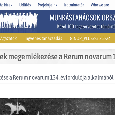
zi hírek
Üdülés
Projektjeink
Iratmintatár
Who we are
Ágazatok
Ingyenes tanácsadás
GINOP_PLUSZ-3.2.3-24
ek megemlékezése a Rerum novarum 13
se a Rerum novarum 134. évfordulója alkalmából