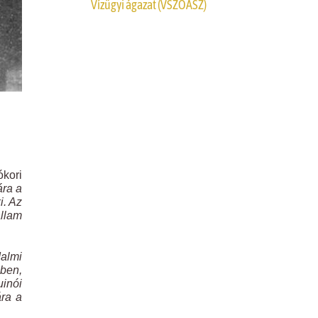
Vízügyi ágazat (VSZOÁSZ)
kori
ára a
i. Az
llam
dalmi
mben,
uinói
ára a