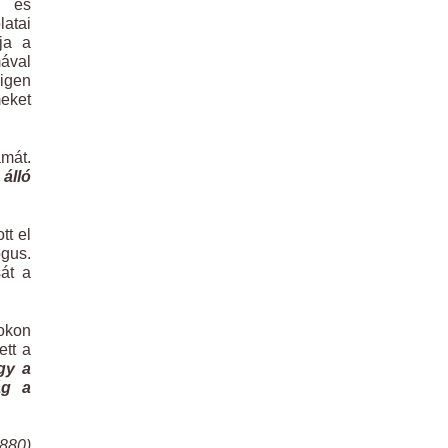
 és
latai
ja a
mával
 igen
meket
amát.
 álló
tt el
ógus.
sát a
pokon
ett a
ogy a
ág a
1880)