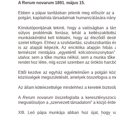
A Rerum novarum 1891. május 15.
Ebben a pápai tanításban jelenik meg először az a
polgári, kapitalista társadalmak humanizálására irány
Kiindulópontjának tekinti, hogy a valóságban a tár
súlyos problémák forrása; tehát a kettészakítot
munkáskérdést kell kiiktatni, hogy az éleződő destr
szelet kifogni. Ehhez a szolidaritás, szubszidiaritás
is az alapját képezik. Az enciklika alapján hibás 
természet mintájára „egyetértő kölcsönviszonyban
utalva: sem a tőke munka nélkül, sem a munka tőke
rendet hoz létre, míg ezzel szemben az örökös harcbó
Ettől kezdve az egyház egyértelműen a polgári köz
közösségek megszületését, amelyek összefogva a me
Az állam kötelezettsége mindehhez a keretek biztosít
A
Rerum novarum
összefoglalta a keresztényszoci
megvalósuljon a „szervezett társadalom” a közjó érd
XIII. Leó pápa munkája abban hoz újat, hogy va