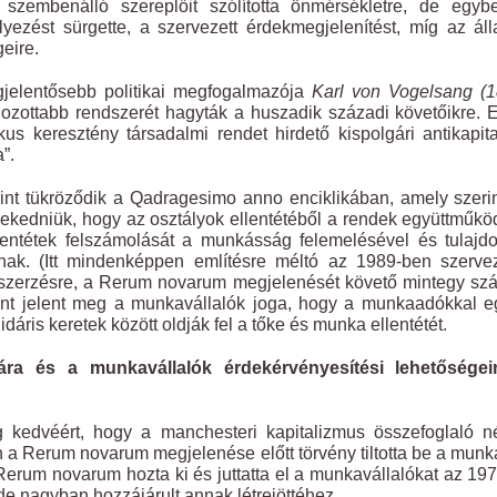
szembenálló szereplőit szólította önmérsékletre, de egyb
yezést sürgette, a szervezett érdekmegjelenítést, míg az ál
geire.
egjelentősebb politikai megfogalmazója
Karl von Vogelsang (1
lgozottabb rendszerét hagyták a huszadik századi követőikre. 
s keresztény társadalmi rendet hirdető kispolgári antikapita
”.
rint tükröződik a Qadragesimo anno enciklikában, amely szeri
örekedniük, hogy az osztályok ellentétéből a rendek együttműk
lentétek felszámolását a munkásság felemelésével és tulajd
tónak. (Itt mindenképpen említésre méltó az 1989-ben szerv
nszerzésre, a Rerum novarum megjelenését követő mintegy sz
ként jelent meg a munkavállalók joga, hogy a munkaadókkal e
áris keretek között oldják fel a tőke és munka ellentétét.
a és a munkavállalók érdekérvényesítési lehetőségei
g kedvéért, hogy a manchesteri kapitalizmus összefoglaló 
n a Rerum novarum megjelenése előtt törvény tiltotta be a mun
Rerum novarum hozta ki és juttatta el a munkavállalókat az 19
 de nagyban hozzájárult annak létrejöttéhez.