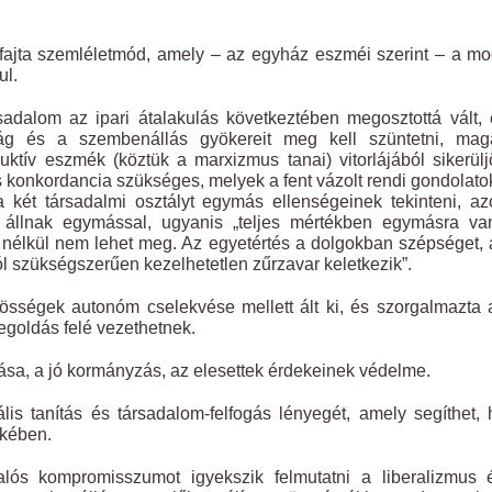
 fajta szemléletmód, amely – az egyház eszméi szerint – a m
ul.
sadalom az ipari átalakulás következtében megosztottá vált,
tság és a szembenállás gyökereit meg kell szüntetni, mag
uktív eszmék (köztük a marxizmus tanai) vitorlájából sikerül
 és konkordancia szükséges, melyek a fent vázolt rendi gondolat
a két társadalmi osztályt egymás ellenségeinek tekinteni, a
” állnak egymással, ugyanis „teljes mértékben egymásra va
 nélkül nem lehet meg. Az egyetértés a dolgokban szépséget,
l szükségszerűen kezelhetetlen zűrzavar keletkezik”.
össégek autonóm cselekvése mellett ált ki, és szorgalmazta 
goldás felé vezethetnek.
ása, a jó kormányzás, az elesettek érdekeinek védelme.
ális tanítás és társadalom-felfogás lényegét, amely segíthet,
ekében.
lós kompromisszumot igyekszik felmutatni a liberalizmus 