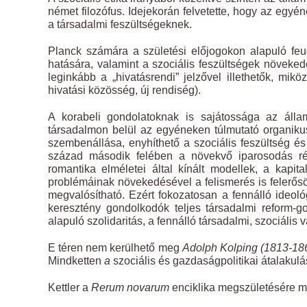
német filozófus. Idejekorán felvetette, hogy az egyé
a társadalmi feszültségeknek.
Planck számára a születési előjogokon alapuló feud
hatására, valamint a szociális feszültségek növeked
leginkább a „hivatásrendi” jelzővel illethetők, mi
hivatási közösség, új rendiség).
A korabeli gondolatoknak is sajátossága az ál
társadalmon belül az egyéneken túlmutató organikus
szembenállása, enyhíthető a szociális feszültség é
század második felében a növekvő iparosodás révé
romantika elméletei által kínált modellek, a kapi
problémáinak növekedésével a felismerés is felerő
megvalósítható. Ezért fokozatosan a fennálló ideológ
keresztény gondolkodók teljes társadalmi reform-go
alapuló szolidaritás, a fennálló társadalmi, szociális
E téren nem kerülhető meg
Adolph Kolping (1813-18
Mindketten
a
szociális és gazdaságpolitikai átalakulás
Kettler a
Rerum novarum
enciklika megszületésére m