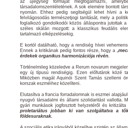
az
újegység
formáját megfogalmazni, amelyb
társadalomszemléletének. A sok elemére bontott társ
nyomán. Ehhez pedig segítségül lehet hívni a ke
felvilágosodás természetjogi tanítását, mely a polit
foglalkozó gondolkodói közös álláspontra jutottak 
széles skálán mozgott: a klasszikus feudális ele
tartalmazó elképzelésekig.
E kortól datálható, hogy a rendiség hívei vehemense
Ennek a kritikának pedig fontos része, hogy a „
mech
érdekek organikus harmonizációja révén.
Történelmileg közeledve a Rerum novarum megjelené
egy új típusú rendiségig. Ezen előfutárok közé t
Miközben magát Aquinói Szent Tamás szellemi örökö
korszak eszméihez közelíteni.
Elutasítva a francia forradalomnak is eszmei alapjáu
nyugvó társadalmi és állami szolidaritást vallotta
gyári munkások jogfosztott helyzetéről és kritizál
proletariátus jobban ki van szolgáltatva a 
földesuraknak.
A szociális etika irányából közelítve szintén az álla