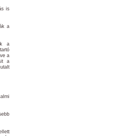
ás is
ják a
ek a
tartó
tve a
it a
talt
dalmi
esebb
llett