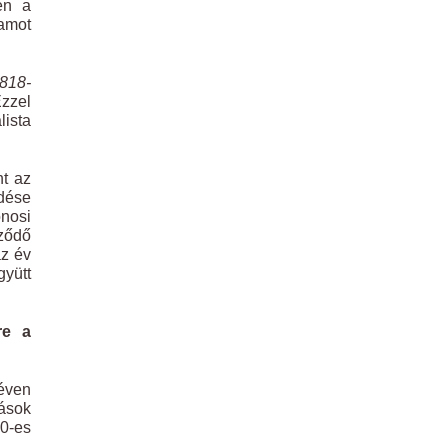
en a
lamot
818-
Ezzel
lista
nt az
ödése
onosi
eződő
áz év
gyütt
re a
néven
kások
70-es