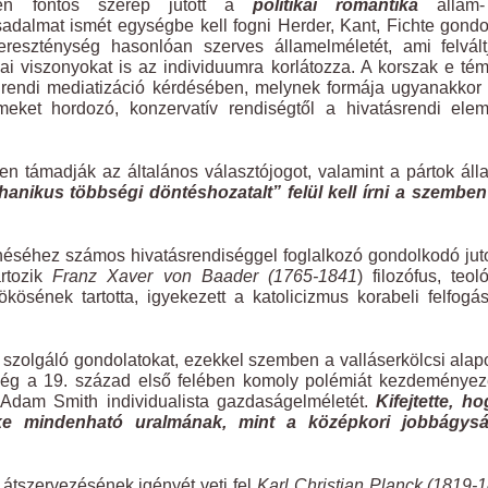
en fontos szerep jutott a
politikai romantika
állam-
adalmat ismét egységbe kell fogni Herder, Kant, Fichte gondo
reszténység hasonlóan szerves államelméletét, ami felvált
ikai viszonyokat is az individuumra korlátozza. A korszak e té
a rendi mediatizáció kérdésében, melynek formája ugyanakkor
meket hordozó, konzervatív rendiségtől a hivatásrendi ele
n támadják az általános választójogot, valamint a pártok áll
anikus többségi döntéshozatalt” felül kell írni a szemben
séhez számos hivatásrendiséggel foglalkozó gondolkodó juto
artozik
Franz Xaver von Baader (1765-1841
) filozófus, teol
sének tartotta, igyekezett a katolicizmus korabeli felfogá
l szolgáló gondolatokat, ezekkel szemben a valláserkölcsi ala
. Még a 19. század első felében komoly polémiát kezdeményez
ta Adam Smith individualista gazdaságelméletét.
Kifejtette, h
tőke mindenható uralmának, mint a középkori jobbágys
m átszervezésének igényét veti fel
Karl Christian Planck (1819-