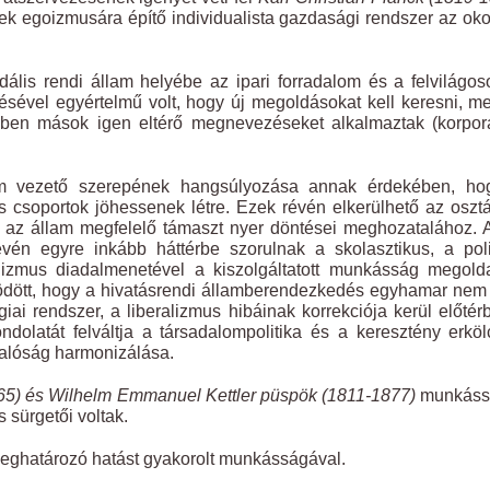
nek egoizmusára építő individualista gazdasági rendszer az ok
ális rendi állam helyébe az ipari forradalom és a felvilágo
ésével egyértelmű volt, hogy új megoldásokat kell keresni, m
közben mások igen eltérő megnevezéseket alkalmaztak (korpor
lam vezető szerepének hangsúlyozása annak érdekében, ho
 csoportok jöhessenek létre. Ezek révén elkerülhető az oszt
s az állam megfelelő támaszt nyer döntései meghozatalához. 
n egyre inkább háttérbe szorulnak a skolasztikus, a polit
talizmus diadalmenetével a kiszolgáltatott munkásság megold
södött, hogy a hivatásrendi államberendezkedés egyhamar nem
iai rendszer, a liberalizmus hibáinak korrekciója kerül előtér
ndolatát felváltja a társadalompolitika és a keresztény erkö
 valóság harmonizálása.
65) és Wilhelm Emmanuel Kettler püspök (1811-1877)
munkás
 sürgetői voltak.
eghatározó hatást gyakorolt munkásságával.