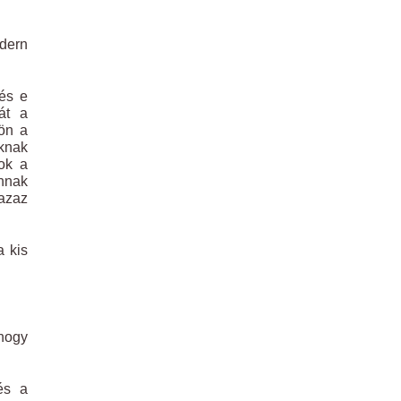
odern
 és e
át a
jön a
oknak
zok a
nnak
 azaz
a kis
 hogy
és a