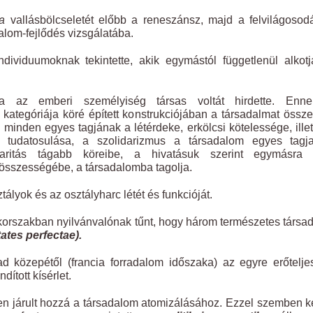
ka
vallásbölcseletét előbb a reneszánsz, majd a felvilágosod
alom-fejlődés vizsgálatába.
dividuumoknak tekintette, akik egymástól függetlenül alkot
a az emberi személyiség társas voltát hirdette. Enn
ó kategóriája köré épített konstrukciójában a társadalmat össze
minden egyes tagjának a létérdeke, erkölcsi kötelessége, ille
 tudatosulása, a szolidarizmus a társadalom egyes tagja
daritás tágabb köreibe, a hivatásuk szerint egymásra u
 összességébe, a társadalomba tagolja.
ztályok és az osztályharc létét és funkcióját.
korszakban nyilvánvalónak tűnt, hogy három természetes társa
ates perfectae).
d közepétől (francia forradalom időszaka) az egyre erőtelj
ított kísérlet.
 járult hozzá a társadalom atomizálásához. Ezzel szemben ke