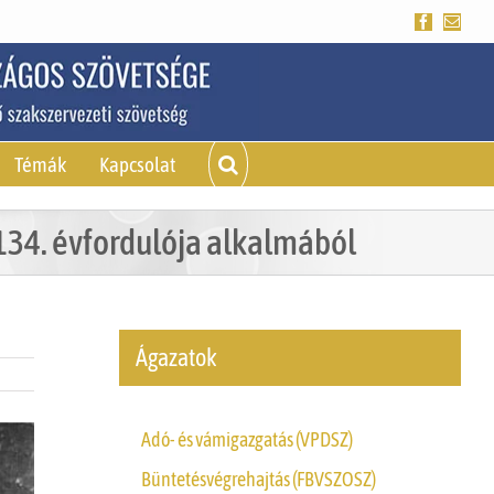
Facebook
Emai
Témák
Kapcsolat
4. évfordulója alkalmából
Ágazatok
Adó- és vámigazgatás (VPDSZ)
Büntetésvégrehajtás (FBVSZOSZ)