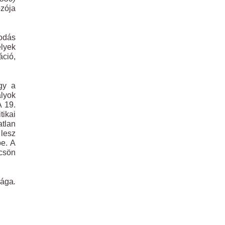
ozója
sodás
elyek
áció,
gy a
ályok
A 19.
ikai
atlan
 lesz
be. A
lcsön
sága
.