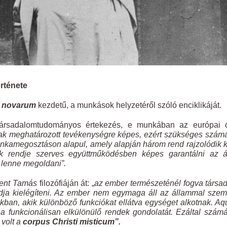
rténete
 novarum
kezdetű, a munkások helyzetéről szóló enciklikáját.
társadalomtudományos értekezés, e munkában az európai ó
ak meghatározott tevékenységre képes, ezért szükséges szám
nkamegosztáson alapul, amely alapján három rend rajzolódik k
ők rendje szerves együttműködésben képes garantálni az á
 lenne megoldani”.
zent Tamás
filozófiáján át: „
az ember természeténél fogva társa
udja kielégíteni. Az ember nem egymaga áll az állammal sze
an, akik különböző funkciókat ellátva egységet alkotnak. Aq
 funkcionálisan elkülönülő rendek gondolatát. Ezáltal szám
 volt a
corpus Christi misticum”.