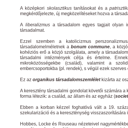
A középkori
skolasztikus
tanításokat és a
patriszti
megkérdőjelezte, új megközelítéseket hozva a társad
A
liberalizmus
a társadalom egyes tagjait olyan in
társadalmat.
Ezzel szemben a katolicizmus perszonalizmus
társadalomelméletnek a
bonum commune
, a közj
kohéziós erő a közjó szolgálata, amely a társadalom 
társadalmi intézmények célja és értelme. Ennek
mikroközösségekbe (család), valamint a szoli
embercsoportokba (pl. rendek), s végül ezek szerves
Ez az
organikus társadalomszemlélet
kizárta az os
A keresztény társadalmi gondolat követői számára a 
forma létezik: a család, az állam és az egyház (
societ
Ebben a korban kézzel foghatóvá vált a 19. száza
szekularizáció és a kereszténység visszaszorítására ind
Hobbes, Locke és Rouseau nézeteivel nagymértékben