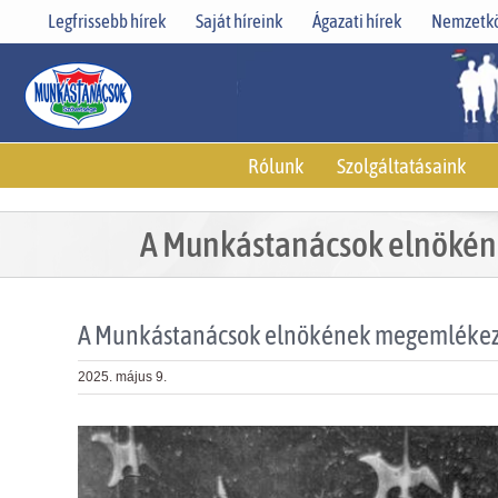
Skip
Legfrissebb hírek
Saját híreink
Ágazati hírek
Nemzetkö
to
content
Rólunk
Szolgáltatásaink
A Munkástanácsok elnökén
A Munkástanácsok elnökének megemlékezé
2025. május 9.
View
Larger
Image