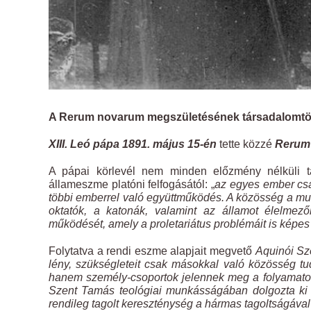
A Rerum novarum megszületésének társadalomtö
XIII. Leó pápa 1891. május 15-én
tette közzé
Rerum
A pápai körlevél nem minden előzmény nélküli 
állameszme platóni felfogásától: „
az egyes ember cs
többi emberrel való együttműködés. A közösség a mu
oktatók, a katonák, valamint az államot élelmez
működését, amely a proletariátus problémáit is képes
Folytatva a rendi eszme alapjait megvető
Aquinói S
lény, szükségleteit csak másokkal való közösség t
hanem személy-csoportok jelennek meg a folyamatokb
Szent Tamás teológiai munkásságában dolgozta ki a
rendileg tagolt kereszténység a hármas tagoltságával