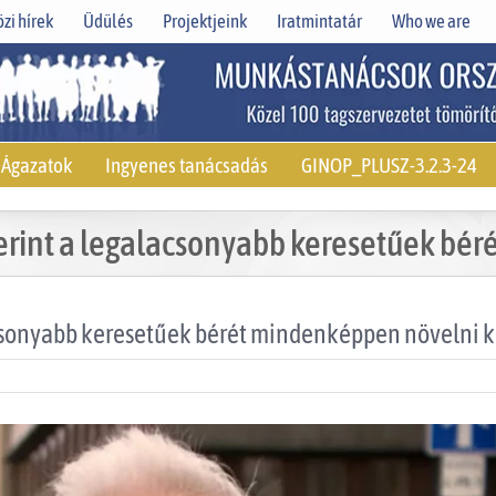
zi hírek
Üdülés
Projektjeink
Iratmintatár
Who we are
Ágazatok
Ingyenes tanácsadás
GINOP_PLUSZ-3.2.3-24
rint a legalacsonyabb keresetűek bér
csonyabb keresetűek bérét mindenképpen növelni k