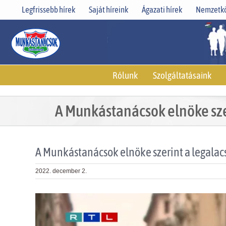
Skip
Legfrissebb hírek
Saját híreink
Ágazati hírek
Nemzetkö
to
content
Rólunk
Szolgáltatásaink
A Munkástanácsok elnöke sze
A Munkástanácsok elnöke szerint a legala
2022. december 2.
View
Larger
Image