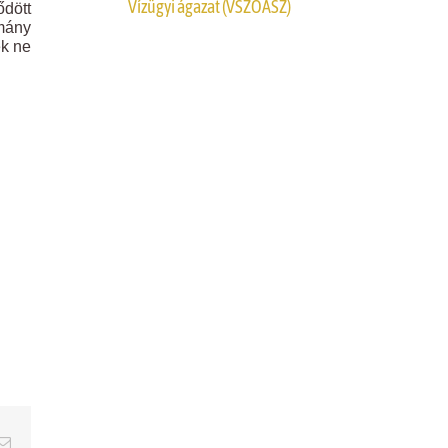
Vízügyi ágazat (VSZOÁSZ)
ődött
rmány
ek ne
erest
Email