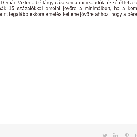
t Orbán Viktor a bértárgyalásokon a munkaadók részéről felvet
udnák 15 százalékkal emelni jövőre a minimálbért, ha a ko
zerint legalább ekkora emelés kellene jövőre ahhoz, hogy a bér
Twitter
LinkedIn
Pint