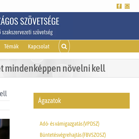
Facebook
Emai
Témák
Kapcsolat
ét mindenképpen növelni kell
ell
Ágazatok
Adó- és vámigazgatás (VPDSZ)
Büntetésvégrehajtás (FBVSZOSZ)