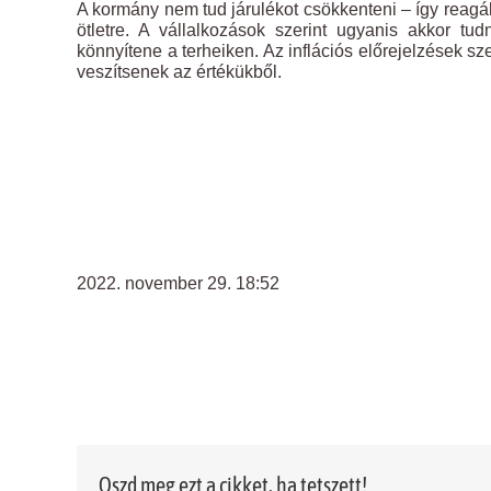
A kormány nem tud járulékot csökkenteni – így reagál
ötletre. A vállalkozások szerint ugyanis akkor t
könnyítene a terheiken. Az inflációs előrejelzések s
veszítsenek az értékükből.
2022. november 29. 18:52
Oszd meg ezt a cikket, ha tetszett!