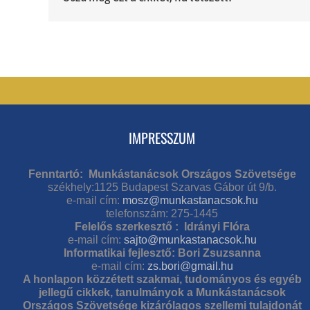
IMPRESSZUM
Fenntartó: Munkástanácsok Országos Szövetsége
székhely:1125 Budapest Szarvas Gábor út 9/b.
e-mail cím:
mosz@munkastanacsok.hu
telefonszám: 275-1445
Felelős szerkesztő : Idrányi Flóra
e-mail cím:
sajto@munkastanacsok.hu
Informatikai fejlesztő: Bori Zsuzsanna
e-mail cím:
zs.bori@gmail.hu
A honlapon közzétett szakmai, tudományos és egyéb
jellegű cikkek, tanulmányok a Munkástanácsok
Országos Szövetsége kizárólagos szellemi tulajdonát