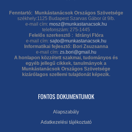
Fenntartó: Munkástanácsok Országos Szövetsége
székhely:1125 Budapest Szarvas Gábor út 9/b.
e-mail cím:
mosz@munkastanacsok.hu
telefonszám: 275-1445
Felelős szerkesztő : Idrányi Flóra
e-mail cím:
sajto@munkastanacsok.hu
Informatikai fejlesztő: Bori Zsuzsanna
e-mail cím:
zs.bori@gmail.hu
A honlapon közzétett szakmai, tudományos és
egyéb jellegű cikkek, tanulmányok a
Munkástanácsok Országos Szövetsége
kizárólagos szellemi tulajdonát képezik.
FONTOS DOKUMENTUMOK
Alapszabály
Adatkezelési tájékoztató