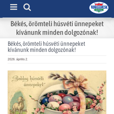
Skip
to
content
Békés, örömteli húsvéti ünnepeket
kívánunk minden dolgozónak!
Békés, örömteli húsvéti ünnepeket
kívánunk minden dolgozónak!
2026. április 2.
View
Larger
Image