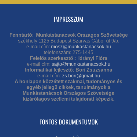
IMPRESSZUM
Fenntartó: Munkástanácsok Országos Szövetsége
székhely:1125 Budapest Szarvas Gábor út 9/b.
e-mail cím:
mosz@munkastanacsok.hu
telefonszám: 275-1445
Felelős szerkesztő : Idrányi Flóra
e-mail cím:
sajto@munkastanacsok.hu
Informatikai fejlesztő: Bori Zsuzsanna
e-mail cím:
zs.bori@gmail.hu
A honlapon közzétett szakmai, tudományos és
egyéb jellegű cikkek, tanulmányok a
Munkástanácsok Országos Szövetsége
kizárólagos szellemi tulajdonát képezik.
FONTOS DOKUMENTUMOK