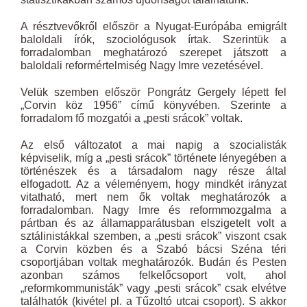
A résztvevőkről először a Nyugat-Európába emigrált
baloldali írók, szociológusok írtak. Szerintük a
forradalomban meghatározó szerepet játszott a
baloldali reformértelmiség Nagy Imre vezetésével.
Velük szemben először Pongrátz Gergely lépett fel
„Corvin köz
1956
” című könyvében. Szerinte a
forradalom fő mozgatói a „pesti srácok” voltak.
Az első változatot a mai napig a szocialisták
képviselik, míg a „pesti srácok” története lényegében a
történészek és a társadalom nagy része által
elfogadott. Az a véleményem, hogy mindkét irányzat
vitatható, mert nem ők voltak meghatározók a
forradalomban. Nagy Imre és reformmozgalma a
pártban és az államapparátusban elszigetelt volt a
sztálinistákkal szemben, a „pesti srácok” viszont csak
a Corvin közben és a Szabó bácsi Széna téri
csoportjában voltak meghatározók. Budán és Pesten
azonban számos felkelőcsoport volt, ahol
„reformkommunisták” vagy „pesti srácok” csak elvétve
találhatók (kivétel pl. a Tűzoltó utcai csoport). S akkor