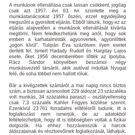
A munkások ellenállása csak lassan csökkent, jogilag
csak azt 1957. évi 63. tvr. szüntette meg a
munkástanácsokat 1957 őszén, ezzel egyidejűleg
megszűnt a gyorsított eljárás. Ebből látszik, hogy ez az
eljárás alapvetően a munkások ellenállását kívánta
megtörni. Nem feledkezhetünk meg arról, hogy sok
embert a karhatalmisták agyonvertek, agyonlőttek
„jogon kívül”. Tulipán Éva százötven ilyen esetet
derített fel. Ismert Hadady Rudolf és Hargitay Lajos
esete, őket
1956
decemberében lőtték az Ipolyba.
Rácz Sándor könyvében beszámol négy
munkásvezető társáról, akik autóval indultak Nyugat
felé, de soha többet nem hallott róluk.
Bár a kivégzettek számáról a mai napig nincs biztos
szám, a biztosan azonosított 229 áldozat 23 százaléka
volt munkás, 34 százaléka paraszt – osztályellenség
csak 7,3 százalék Kahler Frigyes közlése szerint.
Ezenkívül 23 761 forradalmi elítélésről tudunk, itt a
foglalkozást nem ismerjük, de az adatokból
feltételezhetjük, hogy itt is többségben voltak a fizikai
dolgozók. Ha ehhez hozzávesszük a harcok
áldozatainak és résztvevőinek foglalkozását, láthatjuk,