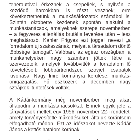
teherautóval érkeznek a csepeliek, s nyilván a
kezdődő harcokban is részt vesznek; erre
következtethetünk a munkásáldozatok számából is.
Szintén októberre kezdenek spontán alakulni a
munkástanácsok, amelyeknek szerepe novemberben
– a fegyveres ellenállás brutális leverése után – lesz
meghatározó. Kahler Frigyes ezt joggal nevezi „a
forradalom új szakaszának, melyet a társadalom döntő
többsége támogat”. Valóban, az egész országban, a
munkahelyeken nagy számban jöttek létre a
szervezeteik, amelyek továbbvitték a forradalom fő
követeléseit: többpártrendszer, szovjet csapatok
kivonása, Nagy Imre kormányra kerülése, munkás-
önigazgatás. Fő eszközeik a decemberi nagy
sztrájkok, tüntetések voltak.
A Kádár-kormány még novemberben meg akart
állapodni a munkástanácsokkal. Ennek egyik jele a
tárgyalások mellett egy
1956
. november 22-i rendelet,
amely törvényesítette működésüket, általuk korántsem
elfogadható módon. Ezt az időszakot nevezte Kádár
János a kettős hatalom korának.