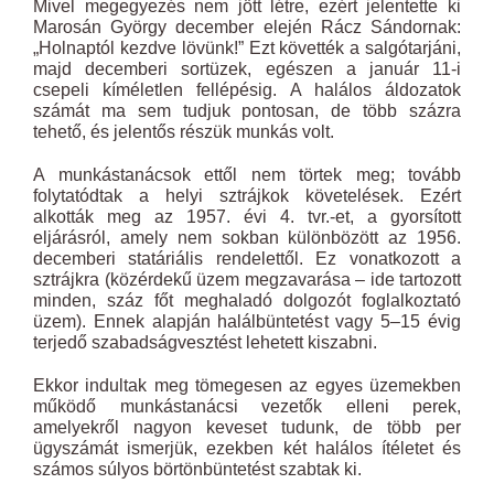
Mivel megegyezés nem jött létre, ezért jelentette ki
Marosán György december elején Rácz Sándornak:
„Holnaptól kezdve lövünk!” Ezt követték a salgótarjáni,
majd decemberi sortüzek, egészen a január 11-i
csepeli kíméletlen fellépésig. A halálos áldozatok
számát ma sem tudjuk pontosan, de több százra
tehető, és jelentős részük munkás volt.
A munkástanácsok ettől nem törtek meg; tovább
folytatódtak a helyi sztrájkok követelések. Ezért
alkották meg az 1957. évi 4. tvr.-et, a gyorsított
eljárásról, amely nem sokban különbözött az
1956
.
decemberi statáriális rendelettől. Ez vonatkozott a
sztrájkra (közérdekű üzem megzavarása – ide tartozott
minden, száz főt meghaladó dolgozót foglalkoztató
üzem). Ennek alapján halálbüntetést vagy 5–15 évig
terjedő szabadságvesztést lehetett kiszabni.
Ekkor indultak meg tömegesen az egyes üzemekben
működő munkástanácsi vezetők elleni perek,
amelyekről nagyon keveset tudunk, de több per
ügyszámát ismerjük, ezekben két halálos ítéletet és
számos súlyos börtönbüntetést szabtak ki.