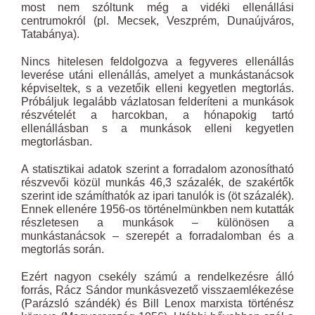
most nem szóltunk még a vidéki ellenállási
centrumokról (pl. Mecsek, Veszprém, Dunaújváros,
Tatabánya).
Nincs hitelesen feldolgozva a fegyveres ellenállás
leverése utáni ellenállás, amelyet a munkástanácsok
képviseltek, s a vezetőik elleni kegyetlen megtorlás.
Próbáljuk legalább vázlatosan felderíteni a munkások
részvételét a harcokban, a hónapokig tartó
ellenállásban s a munkások elleni kegyetlen
megtorlásban.
A statisztikai adatok szerint a forradalom azonosítható
részvevői közül munkás 46,3 százalék, de szakértők
szerint ide számíthatók az ipari tanulók is (öt százalék).
Ennek ellenére
1956
-os történelmünkben nem kutatták
részletesen a munkások – különösen a
munkástanácsok – szerepét a forradalomban és a
megtorlás során.
Ezért nagyon csekély számú a rendelkezésre álló
forrás, Rácz Sándor munkásvezető visszaemlékezése
(Parázsló szándék) és Bill Lenox marxista történész