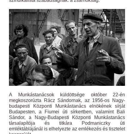
szindikalista szabadságnak: a zsarnokság.”
A Munkástanácsok küldöttsége október 22-én
megkoszorúzta Rácz Sándornak, az 19
56
-os Nagy-
budapesti Központi Munkástanács elnökének sírját
Budapesten, a Fiumei úti sírkertben, valamint Bali
Sándor, a Nagy-Budapesti Központi Munkástanács
társalapítója és titkára Podmaniczky úti
emléktáblájánál is elhelyezte az emlékezés és tisztelet