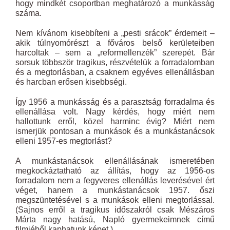
hogy mindkét csoportban meghatározó a munkásság
száma.
Nem kívánom kisebbíteni a „pesti srácok” érdemeit –
akik túlnyomórészt a főváros belső kerületeiben
harcoltak – sem a „reformellenzék” szerepét. Bár
sorsuk többször tragikus, részvételük a forradalomban
és a megtorlásban, a csaknem egyéves ellenállásban
és harcban erősen kisebbségi.
Így
1956
a munkásság és a parasztság forradalma és
ellenállása volt. Nagy kérdés, hogy miért nem
hallottunk erről, közel harminc évig? Miért nem
ismerjük pontosan a munkások és a munkástanácsok
elleni 1957-es megtorlást?
A munkástanácsok ellenállásának ismeretében
megkockáztatható az állítás, hogy az
1956
-os
forradalom nem a fegyveres ellenállás leverésével ért
véget, hanem a munkástanácsok 1957. őszi
megszüntetésével s a munkások elleni megtorlással.
(Sajnos erről a tragikus időszakról csak Mészáros
Márta nagy hatású, Napló gyermekeimnek című
filmjéből kaphatunk képet.)