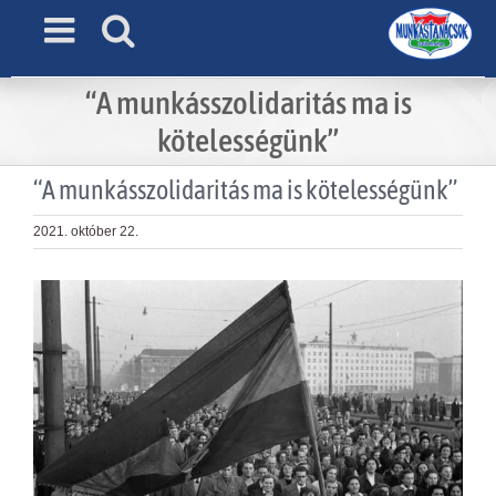
Skip
to
content
“A munkásszolidaritás ma is
kötelességünk”
“A munkásszolidaritás ma is kötelességünk”
2021. október 22.
View
Larger
Image