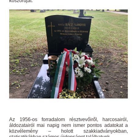
koszorúját.
Az
1956
-os forradalom résztvevőiről, harcosairól,
áldozatairól mai napig nem ismer pontos adatokat a
közvélemény – holott szakkiadványokban,
statisztikákban számos újdonságot találhatunk.