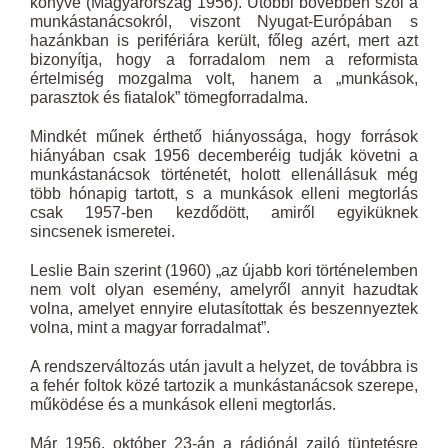
könyve (Magyarország
1956
). Utóbbi bővebben szól a
munkástanácsokról, viszont Nyugat-Európában s
hazánkban is perifériára került, főleg azért, mert azt
bizonyítja, hogy a forradalom nem a reformista
értelmiség mozgalma volt, hanem a „munkások,
parasztok és fiatalok” tömegforradalma.
Mindkét műnek érthető hiányossága, hogy források
hiányában csak
1956
decemberéig tudják követni a
munkástanácsok történetét, holott ellenállásuk még
több hónapig tartott, s a munkások elleni megtorlás
csak 1957-ben kezdődött, amiről egyiküknek
sincsenek ismeretei.
Leslie Bain szerint (1960) „az újabb kori történelemben
nem volt olyan esemény, amelyről annyit hazudtak
volna, amelyet ennyire elutasítottak és beszennyeztek
volna, mint a magyar forradalmat”.
A rendszerváltozás után javult a helyzet, de továbbra is
a fehér foltok közé tartozik a munkástanácsok szerepe,
működése és a munkások elleni megtorlás.
Már
1956
. október 23-án a rádiónál zajló tüntetésre