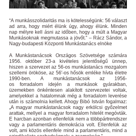
“A munkásszolidaritás ma is kötelességünk: 56 választ
ad arra, hogy miért élünk úgy, ahogy élünk. Minden
nap mélyre kell ásni az időben, hogy a múlt a Magyar
Munkásoknak megmutassa a jövőt.”
–
Rácz Sándor, a
Nagy-budapesti Központi Munkástanács elnöke
A Munkástanácsok Országos Szövetsége számára
19
56
. október 23-a kivételes jelentőségű ünnep,
hiszen a szervezet az
56
-os munkástanács mozgalom
szellemi örököse, az 56′-os hősök emléke hívta életre
1990-ben. A munkástanácsok az 19
56
-
os forradalom idején a munkások gyárakban,
üzemekben önkéntesen alakított szervezetei voltak,
amelyekkel a hatalomnak még a forradalom leverése
után is számolnia kellett. Ahogy Bibó István fogalmaz:
„A magyar munkástanácsok nagy erkölcsi győzelmet
arattak, mellyel a magyar forradalom hitelét megóvták.
E harcban azonban ellenfelük nem a többpártrendszer
vagy a parlamentáris demokrácia volt. Ellenfelük az
volt, ami közös ellenfele mind a parlamentáris, mind a