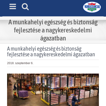
Skip
to
content
A munkahelyi egészség és biztonság
fejlesztése a nagykereskedelmi
ágazatban
A munkahelyi egészség és biztonság
fejlesztése a nagykereskedelmi ágazatban
2018. szeptember 6.
View
Larger
Image