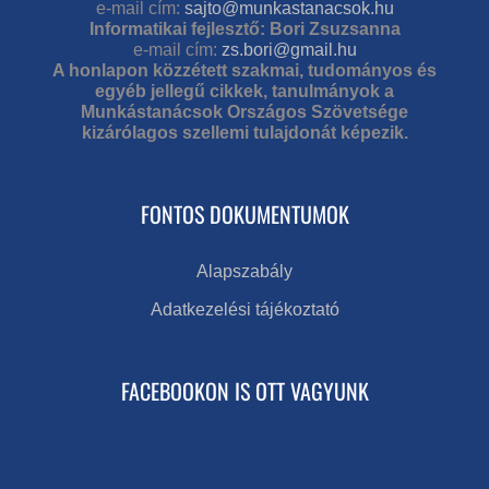
e-mail cím:
sajto@munkastanacsok.hu
Informatikai fejlesztő: Bori Zsuzsanna
e-mail cím:
zs.bori@gmail.hu
A honlapon közzétett szakmai, tudományos és
egyéb jellegű cikkek, tanulmányok a
Munkástanácsok Országos Szövetsége
kizárólagos szellemi tulajdonát képezik.
FONTOS DOKUMENTUMOK
Alapszabály
Adatkezelési tájékoztató
FACEBOOKON IS OTT VAGYUNK