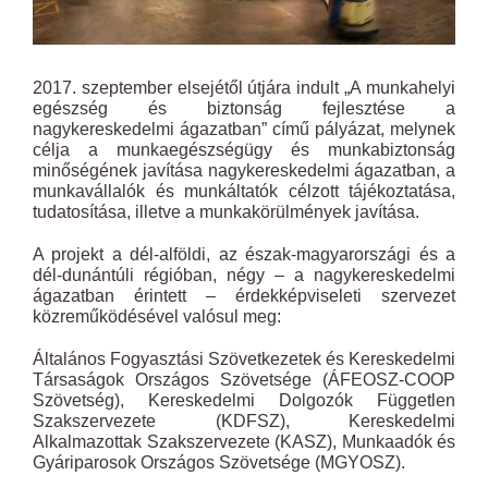
2017. szeptember elsejétől útjára indult „A munkahelyi
egészség és biztonság fejlesztése a
nagykereskedelmi ágazatban” című pályázat, melynek
célja a munkaegészségügy és munkabiztonság
minőségének javítása nagykereskedelmi ágazatban, a
munkavállalók és munkáltatók célzott tájékoztatása,
tudatosítása, illetve a munkakörülmények javítása.
A projekt a dél-alföldi, az észak-magyarországi és a
dél-dunántúli régióban, négy – a nagykereskedelmi
ágazatban érintett – érdekképviseleti szervezet
közreműködésével valósul meg:
Általános Fogyasztási Szövetkezetek és Kereskedelmi
Társaságok Országos Szövetsége (ÁFEOSZ-COOP
Szövetség), Kereskedelmi Dolgozók Független
Szakszervezete (KDFSZ), Kereskedelmi
Alkalmazottak Szakszervezete (KASZ), Munkaadók és
Gyáriparosok Országos Szövetsége (MGYOSZ).