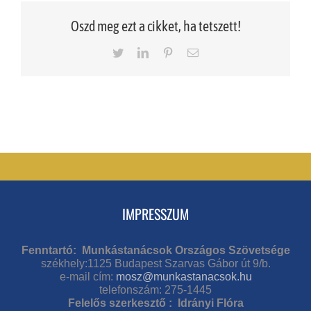
Oszd meg ezt a cikket, ha tetszett!
Twitter
LinkedIn
Pinterest
Email
IMPRESSZUM
Fenntartó: Munkástanácsok Országos Szövetsége
székhely:1125 Budapest Szarvas Gábor út 9/b.
e-mail cím:
mosz@munkastanacsok.hu
telefonszám: 275-1445
Felelős szerkesztő : Idrányi Flóra