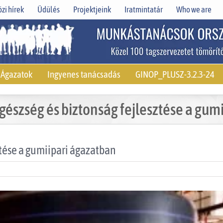
zi hírek
Üdülés
Projektjeink
Iratmintatár
Who we are
Ágazatok
Ingyenes tanácsadás
GINOP_PLUSZ-3.2.3-24
észség és biztonság fejlesztése a gum
tése a gumiipari ágazatban