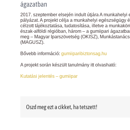
ágazatban
2017. szeptember elsején indult útjára A munkahelyi
pályázat. A projekt célja a munkahelyi egészségügy 
célzott tájékoztatása, tudatosítása, illetve a munkakör
észak-alföldi régióban, három – a gumiipari ágazatba
meg – Magyar Iparszövetség (OKISZ), Munkástanác
(MAGUSZ).
Bővebb információ:
gumiiparibiztonsag.hu
A projekt során készült tanulmány itt olvasható:
Kutatási jelentés – gumiipar
Oszd meg ezt a cikket, ha tetszett!