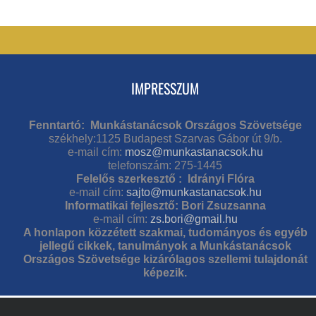
IMPRESSZUM
Fenntartó: Munkástanácsok Országos Szövetsége
székhely:1125 Budapest Szarvas Gábor út 9/b.
e-mail cím:
mosz@munkastanacsok.hu
telefonszám: 275-1445
Felelős szerkesztő : Idrányi Flóra
e-mail cím:
sajto@munkastanacsok.hu
Informatikai fejlesztő: Bori Zsuzsanna
e-mail cím:
zs.bori@gmail.hu
A honlapon közzétett szakmai, tudományos és egyéb
jellegű cikkek, tanulmányok a Munkástanácsok
Országos Szövetsége kizárólagos szellemi tulajdonát
képezik.