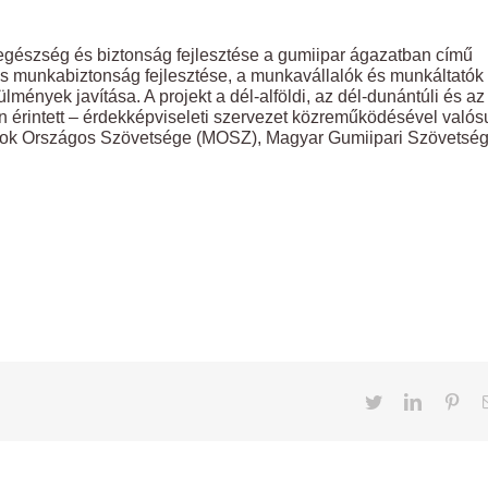
 egészség és biztonság fejlesztése a gumiipar ágazatban című
és munkabiztonság fejlesztése, a munkavállalók és munkáltatók
ülmények javítása. A projekt a dél-alföldi, az dél-dunántúli és az
n érintett – érdekképviseleti szervezet közreműködésével valós
sok Országos Szövetsége (MOSZ), Magyar Gumiipari Szövetsé
Twitter
LinkedIn
Pint