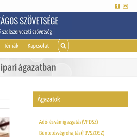
Facebook
Emai
Témák
Kapcsolat
iipari ágazatban
Ágazatok
Adó- és vámigazgatás (VPDSZ)
Büntetésvégrehajtás (FBVSZOSZ)