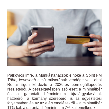
View
Larger
Image
Palkovics Imre, a Munkástanácsok elnöke a Spirit FM
Több, kevesebb
című műsorának vendége volt, ahol
Rónai Egon kérdezte a 2026-os bérmegállapodás
részleteiről. A beszélgetésben szó esett a minimálbér
és a garantált bérminimum újratárgyalásának
hátteréről, a kormány szerepéről is az egyeztetési
folyamatban és az az elért emelésekről – a minimálbér
11%-kal, a garantált bérminimum 7%-kal emelkedik.