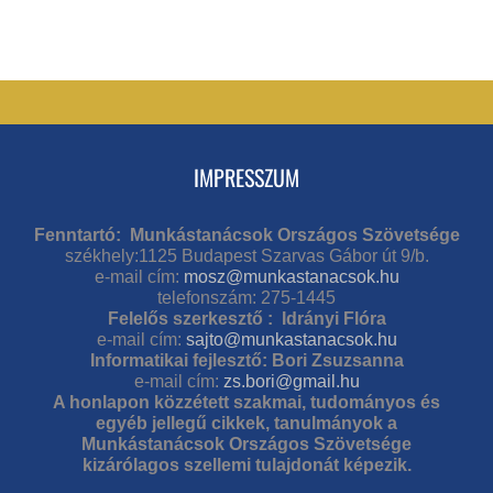
IMPRESSZUM
Fenntartó: Munkástanácsok Országos Szövetsége
székhely:1125 Budapest Szarvas Gábor út 9/b.
e-mail cím:
mosz@munkastanacsok.hu
telefonszám: 275-1445
Felelős szerkesztő : Idrányi Flóra
e-mail cím:
sajto@munkastanacsok.hu
Informatikai fejlesztő: Bori Zsuzsanna
e-mail cím:
zs.bori@gmail.hu
A honlapon közzétett szakmai, tudományos és
egyéb jellegű cikkek, tanulmányok a
Munkástanácsok Országos Szövetsége
kizárólagos szellemi tulajdonát képezik.