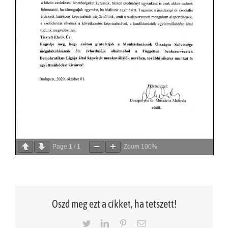
Page
1
/
1
Zoom
100%
Oszd meg ezt a cikket, ha tetszett!
Twitter
LinkedIn
Pinterest
Email