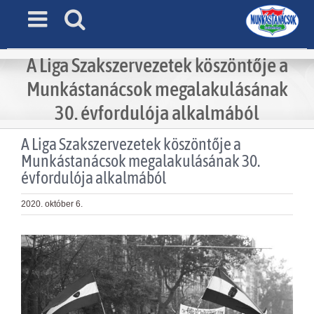
Skip
to
content
A Liga Szakszervezetek köszöntője a
Munkástanácsok megalakulásának
30. évfordulója alkalmából
A Liga Szakszervezetek köszöntője a
Munkástanácsok megalakulásának 30.
évfordulója alkalmából
2020. október 6.
View
Larger
Image