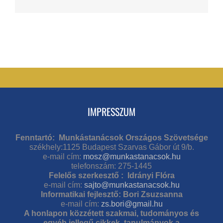
IMPRESSZUM
Fenntartó: Munkástanácsok Országos Szövetsége
székhely:1125 Budapest Szarvas Gábor út 9/b.
e-mail cím:
mosz@munkastanacsok.hu
telefonszám: 275-1445
Felelős szerkesztő : Idrányi Flóra
e-mail cím:
sajto@munkastanacsok.hu
Informatikai fejlesztő: Bori Zsuzsanna
e-mail cím:
zs.bori@gmail.hu
A honlapon közzétett szakmai, tudományos és
egyéb jellegű cikkek, tanulmányok a