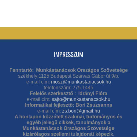
IMPRESSZUM
Fenntartó: Munkástanácsok Országos Szövetsége
székhely:1125 Budapest Szarvas Gábor út 9/b.
e-mail cím:
mosz@munkastanacsok.hu
telefonszám: 275-1445
Felelős szerkesztő : Idrányi Flóra
e-mail cím:
sajto@munkastanacsok.hu
Informatikai fejlesztő: Bori Zsuzsanna
e-mail cím:
zs.bori@gmail.hu
A honlapon közzétett szakmai, tudományos és
egyéb jellegű cikkek, tanulmányok a
Munkástanácsok Országos Szövetsége
kizárólagos szellemi tulajdonát képezik.