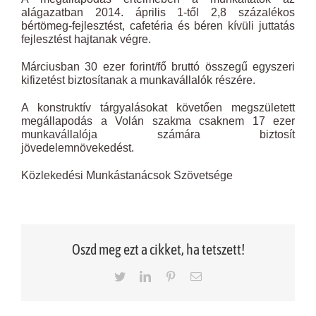
alágazatban 2014. április 1-től 2,8 százalékos
bértömeg-fejlesztést, cafetéria és béren kívüli juttatás
fejlesztést hajtanak végre.
Márciusban 30 ezer forint/fő bruttó összegű egyszeri
kifizetést biztosítanak a munkavállalók részére.
A konstruktív tárgyalásokat követően megszületett
megállapodás a Volán szakma csaknem 17 ezer
munkavállalója számára biztosít
jövedelemnövekedést.
Közlekedési Munkástanácsok Szövetsége
Oszd meg ezt a cikket, ha tetszett!
Twitter
LinkedIn
Pinterest
Email