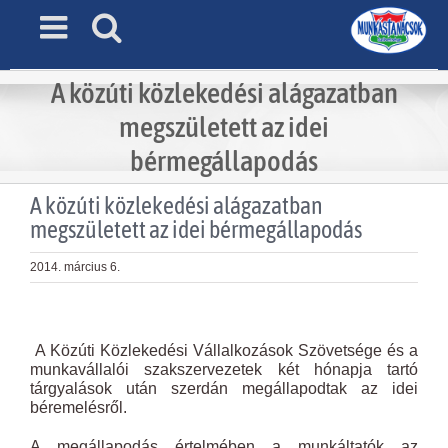
Skip
to
content
A közúti közlekedési alágazatban
megszületett az idei
bérmegállapodás
A közúti közlekedési alágazatban
megszületett az idei bérmegállapodás
2014. március 6.
View
Larger
A Közúti Közlekedési Vállalkozások Szövetsége és a
Image
munkavállalói szakszervezetek két hónapja tartó
tárgyalások után szerdán megállapodtak az idei
béremelésről.
A megállapodás értelmében a munkáltatók az