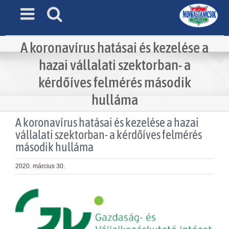
Skip
to
content
A koronavírus hatásai és kezelése a
hazai vállalati szektorban- a
kérdőíves felmérés második
hulláma
A koronavírus hatásai és kezelése a hazai
vállalati szektorban- a kérdőíves felmérés
második hulláma
2020. március 30.
View
Larger
Image