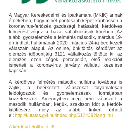
A Magyar Kereskedelmi és Iparkamara (MKIK) annak
érdekében, hogy minél pontosabb képet kaphasson a
koronavírus-fertőzés gazdasági hatásairól, kérdőíves
felmérést végez a hazai vállalkozások körében. Az
alábbi gyorselemzés a felmérés második, március 19-
én indított hullámának 2020. március 24-ig beérkezett
válaszain alapul. Az online, önkitöltős kérdőívet az
elemzés időpontjáig 3121 vállalkozás töltötte ki, az
elemzés ezen cégek percepcióit, első reakcióit
ismerteti a koronavírus járvány vállalati kezelése
kapcsán.
A kérdőíves felmérés második hulláma továbbra is
zajlik, a beérkezett válaszokat folyamatosan
feldolgozzuk és gyorselemzések formájában
közzétesszük. Amennyiben még nem válaszolt a
második hullámban, kérjük, szakítson időt a kérdőív
kitöltésére, mely az alábbi linken érhető
el:
http://kutatas.gvi.hu/index.php/612439?lang=hu
A kérdőív letölthető itt!