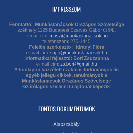
IMPRESSZUM
Fenntartó: Munkástanácsok Országos Szövetsége
székhely:1125 Budapest Szarvas Gábor út 9/b.
e-mail cím:
mosz@munkastanacsok.hu
telefonszám: 275-1445
Felelős szerkesztő : Idrányi Flóra
e-mail cím:
sajto@munkastanacsok.hu
Informatikai fejlesztő: Bori Zsuzsanna
e-mail cím:
zs.bori@gmail.hu
A honlapon közzétett szakmai, tudományos és
egyéb jellegű cikkek, tanulmányok a
Munkástanácsok Országos Szövetsége
kizárólagos szellemi tulajdonát képezik.
FONTOS DOKUMENTUMOK
Alapszabály