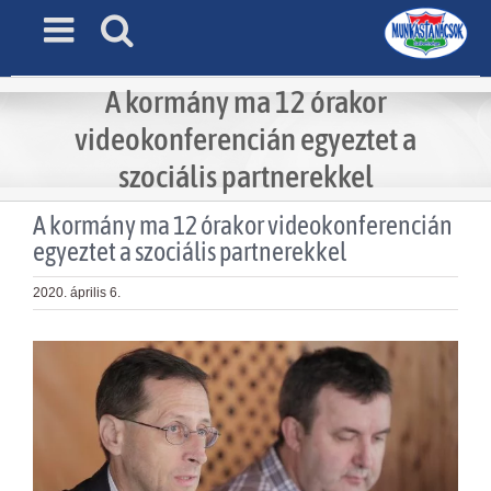
Skip
to
content
A kormány ma 12 órakor
videokonferencián egyeztet a
szociális partnerekkel
A kormány ma 12 órakor videokonferencián
egyeztet a szociális partnerekkel
2020. április 6.
View
Larger
Image