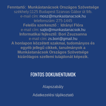
Fenntartó: Munkástanácsok Országos Szövetsége
székhely:1125 Budapest Szarvas Gábor út 9/b.
e-mail cím:
mosz@munkastanacsok.hu
telefonszám: 275-1445
Felelős szerkesztő : Idrányi Flóra
e-mail cím:
sajto@munkastanacsok.hu
Informatikai fejlesztő: Bori Zsuzsanna
e-mail cím:
zs.bori@gmail.hu
A honlapon közzétett szakmai, tudományos és
egyéb jellegű cikkek, tanulmányok a
Munkástanácsok Országos Szövetsége
kizárólagos szellemi tulajdonát képezik.
FONTOS DOKUMENTUMOK
Alapszabály
Adatkezelési tájékoztató