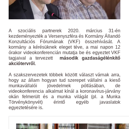
A szociális partnerek 2020. március 31-én
kezdeményezték a Versenyszféra és Kormány Állandó
Konzultációs Fórumának (VKF) összehívását. A
kormány a kérésüknek eleget téve, a mai napon 12
órakor videokonferencián mutatja be és egyeztet VKF
tagjaival a tervezett
második gazdaságélénkítő
akciótervről.
A szakszervezetek többek között választ várnak arra,
hogy az állam hogyan tud szerepet vállalni a kieső
munkavállalói jövedelmek pótlásában, de
videokonferencia alkalmat kínál a koronavírus-járvány
okán felmerült és a munka világát (pl. a Munka
Törvénykönyvét) érintő egyéb javaslatok
egyeztetésére is.