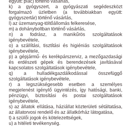
együtt: piac) történő vásárlás,
k) a gyógyszert, a gyógyászati segédeszközt
forgalmazó üzletben (a továbbiakban együtt:
gyógyszertár) történő vásárlás,
l) az üzemanyag-töltőállomás felkeresése,
m) a dohányboltban történő vásárlás,
n) a fodrász, a manikűrös szolgáltatások
igénybevétele,
o) a szállítási, tisztítási és higiéniás szolgáltatások
igénybevétele,
p) a gépjármű- és kerékpárszerviz, a mezőgazdasági
és erdészeti gépek és berendezések javításával
kapcsolatos szolgáltatások igénybevétele,
q) a hulladékgazdálkodással összefüggő
szolgáltatások igénybevétele,
r) a legszükségesebb esetben a személyes
megjelenést igénylő ügyintézés, így hatósági, banki,
pénzügyi, biztosítási és postai szolgáltatások
igénybevétele,
s) az állatok ellátása, háziállat közterületi sétáltatása,
az állatorvosi rendelő és az állatkórház látogatása,
t) a szülői jogok és kötelezettségek,
u) a hitéleti tevékenység.