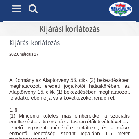
Skip
to
content
Kijárási korlátozás
Kijárási korlátozás
2020. március 27.
View
Larger
A Kormány az Alaptörvény 53. cikk (2) bekezdésében
Image
meghatározott eredeti jogalkotói hatáskörében, az
Alaptörvény 15. cikk (1) bekezdésében meghatározott
feladatkörében eljárva a következőket rendeli el:
1. §
(1) Mindenki köteles más emberekkel a szociális
érintkezést – a közös háztartásban élők kivételével – a
lehető legkisebb mértékűre korlátozni, és a másik
embertől lehetőség szerint legalább 1,5 méter