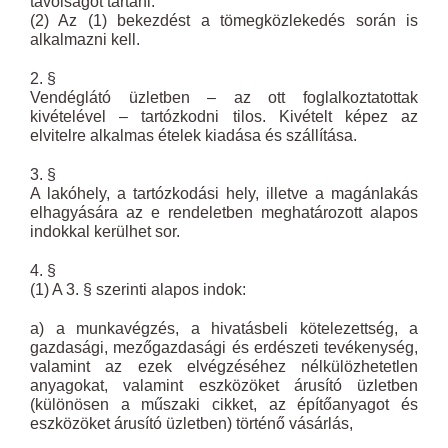
távolságot tartani.
(2) Az (1) bekezdést a tömegközlekedés során is
alkalmazni kell.
2. §
Vendéglátó üzletben – az ott foglalkoztatottak
kivételével – tartózkodni tilos. Kivételt képez az
elvitelre alkalmas ételek kiadása és szállítása.
3. §
A lakóhely, a tartózkodási hely, illetve a magánlakás
elhagyására az e rendeletben meghatározott alapos
indokkal kerülhet sor.
4. §
(1) A 3. § szerinti alapos indok:
a) a munkavégzés, a hivatásbeli kötelezettség, a
gazdasági, mezőgazdasági és erdészeti tevékenység,
valamint az ezek elvégzéséhez nélkülözhetetlen
anyagokat, valamint eszközöket árusító üzletben
(különösen a műszaki cikket, az építőanyagot és
eszközöket árusító üzletben) történő vásárlás,