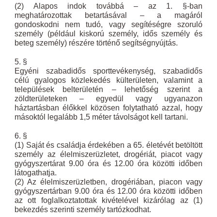
(2) Alapos indok továbbá – az 1. §-ban
meghatározottak betartásával – a magáról
gondoskodni nem tudó, vagy segítéségre szoruló
személy (például kiskorú személy, idős személy és
beteg személy) részére történő segítségnyújtás.
5. §
Egyéni szabadidős sporttevékenység, szabadidős
célú gyalogos közlekedés külterületen, valamint a
települések belterületén – lehetőség szerint a
zöldterületeken – egyedül vagy ugyanazon
háztartásban élőkkel közösen folytatható azzal, hogy
másoktól legalább 1,5 méter távolságot kell tartani.
6. §
(1) Saját és családja érdekében a 65. életévét betöltött
személy az élelmiszerüzletet, drogériát, piacot vagy
gyógyszertárat 9.00 óra és 12.00 óra közötti időben
látogathatja.
(2) Az élelmiszerüzletben, drogériában, piacon vagy
gyógyszertárban 9.00 óra és 12.00 óra közötti időben
az ott foglalkoztatottak kivételével kizárólag az (1)
bekezdés szerinti személy tartózkodhat.