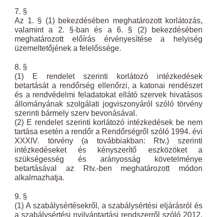
7. §
Az 1. § (1) bekezdésében meghatározott korlátozás,
valamint a 2. §-ban és a 6. § (2) bekezdésében
meghatározott előírás érvényesítése a helyiség
üzemeltetőjének a felelőssége.
8. §
(1) E rendelet szerinti korlátozó intézkedések
betartását a rendőrség ellenőrzi, a katonai rendészet
és a rendvédelmi feladatokat ellátó szervek hivatásos
állományának szolgálati jogviszonyáról szóló törvény
szerinti bármely szerv bevonásával.
(2) E rendelet szerinti korlátozó intézkedések be nem
tartása esetén a rendőr a Rendőrségről szóló 1994. évi
XXXIV. törvény (a továbbiakban: Rtv.) szerinti
intézkedéseket és kényszerítő eszközöket a
szükségesség és arányosság követelménye
betartásával az Rtv.-ben meghatározott módon
alkalmazhatja.
9. §
(1) A szabálysértésekről, a szabálysértési eljárásról és
a szabálysértési nyilvántartási rendszerről szóló 2012.