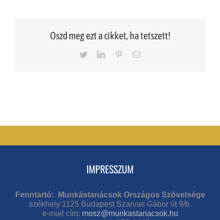
Oszd meg ezt a cikket, ha tetszett!
Twitter
LinkedIn
Pinterest
Email
IMPRESSZUM
Fenntartó: Munkástanácsok Országos Szövetsége
székhely:1125 Budapest Szarvas Gábor út 9/b.
e-mail cím:
mosz@munkastanacsok.hu