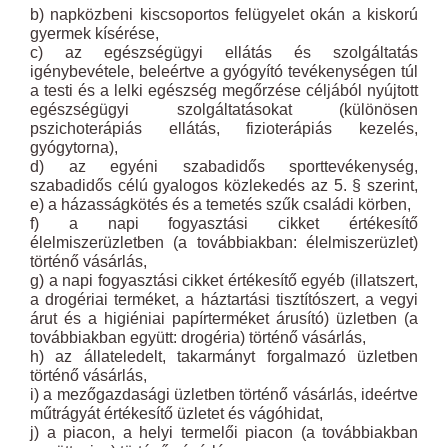
b) napközbeni kiscsoportos felügyelet okán a kiskorú
gyermek kísérése,
c) az egészségügyi ellátás és szolgáltatás
igénybevétele, beleértve a gyógyító tevékenységen túl
a testi és a lelki egészség megőrzése céljából nyújtott
egészségügyi szolgáltatásokat (különösen
pszichoterápiás ellátás, fizioterápiás kezelés,
gyógytorna),
d) az egyéni szabadidős sporttevékenység,
szabadidős célú gyalogos közlekedés az 5. § szerint,
e) a házasságkötés és a temetés szűk családi körben,
f) a napi fogyasztási cikket értékesítő
élelmiszerüzletben (a továbbiakban: élelmiszerüzlet)
történő vásárlás,
g) a napi fogyasztási cikket értékesítő egyéb (illatszert,
a drogériai terméket, a háztartási tisztítószert, a vegyi
árut és a higiéniai papírterméket árusító) üzletben (a
továbbiakban együtt: drogéria) történő vásárlás,
h) az állateledelt, takarmányt forgalmazó üzletben
történő vásárlás,
i) a mezőgazdasági üzletben történő vásárlás, ideértve
műtrágyát értékesítő üzletet és vágóhidat,
j) a piacon, a helyi termelői piacon (a továbbiakban