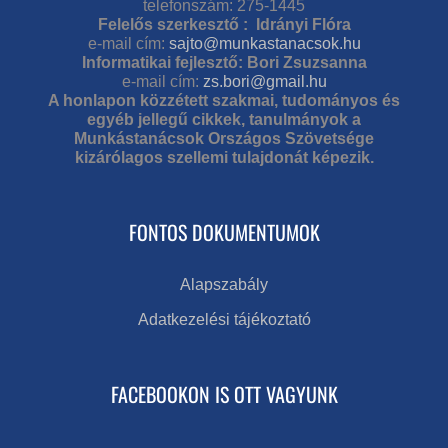
telefonszám: 275-1445
Felelős szerkesztő : Idrányi Flóra
e-mail cím:
sajto@munkastanacsok.hu
Informatikai fejlesztő: Bori Zsuzsanna
e-mail cím:
zs.bori@gmail.hu
A honlapon közzétett szakmai, tudományos és
egyéb jellegű cikkek, tanulmányok a
Munkástanácsok Országos Szövetsége
kizárólagos szellemi tulajdonát képezik.
FONTOS DOKUMENTUMOK
Alapszabály
Adatkezelési tájékoztató
FACEBOOKON IS OTT VAGYUNK