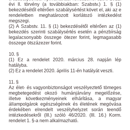
évi II. törvény (a továbbiakban: Szabstv.) 1. § (1)
bekezdésétől eltérően szabálysértést követ el, aki az e
rendeletben meghatározott korlátozó intézkedést
megszegi.
(2) A Szabstv. 11. § (1) bekezdésétől eltérően az (1)
bekezdés szerinti szabálysértés esetén a pénzbírság
legalacsonyabb összege ötezer forint, legmagasabb
összege ötszázezer forint.
10. §
(1) Ez a rendelet 2020. március 28. napján lép
hatályba.
(2) Ez a rendelet 2020. április 11-én hatályát veszti.
11. §
Az élet- és vagyonbiztonságot veszélyeztető tömeges
megbetegedést okozó humánjárvány megelőzése,
illetve következményeinek elhárítása, a magyar
állampolgárok egészségének és életének megóvása
érdekében elrendelt veszélyhelyzet során teendő
intézkedésekről (III.) szóló 46/2020. (III. 16.) Korm.
rendelet 1. §-a nem alkalmazható.