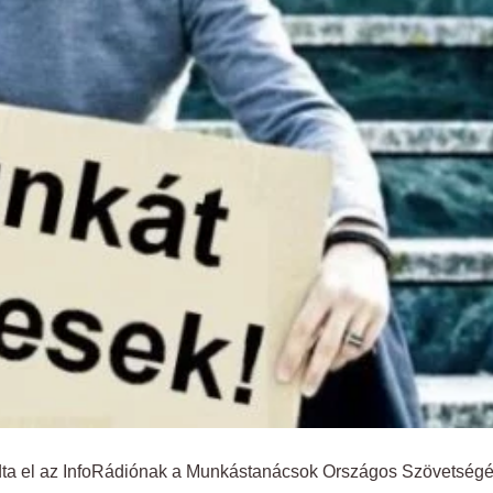
ndta el az InfoRádiónak a Munkástanácsok Országos Szövetség