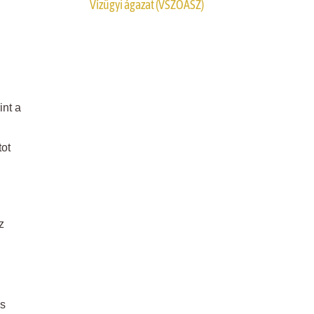
Vízügyi ágazat (VSZOÁSZ)
int a
tot
z
is