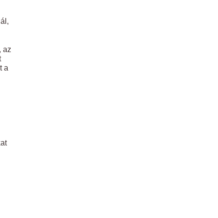
ál,
, az
t
t a
at