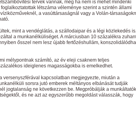
étszámbővítési tervek vannak, még ha nem is mehet mindenki
oglalkoztatottak létszáma véleménye szerint a szintén állami
a víziközműveknél, a vasúttársaságnál vagy a Volán-társaságokn
ható.
ültek, mint a vendéglátás, a szállodaipar és a légi közlekedés is
záltal a munkanélküliséget. A márciusban 10 százalékra zuhan
nnyiben ősszel nem lesz újabb fertőzéshullám, konszolidálódha
lmi mélypontnak számító, az év eleji csaknem teljes
 8 százalékos ideiglenes magasságokba is emelkedhet.
 versenyszférával kapcsolatban megjegyezte, miután a
nkanélküli sorsra jutó emberek méltányos elbánását tudják
nél jogtalanság ne következzen be. Megpróbálják a munkáltatók
ítségektől, és ne azt az egyszerűbb megoldást válasszák, hogy