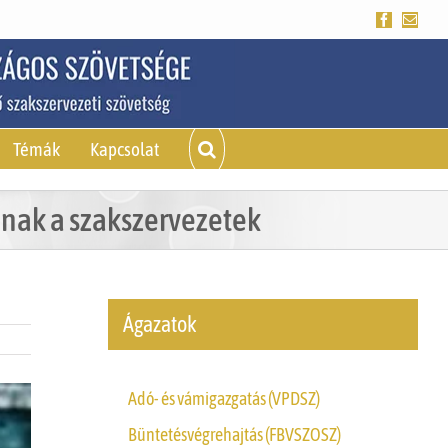
Facebook
Emai
Témák
Kapcsolat
nak a szakszervezetek
Ágazatok
Adó- és vámigazgatás (VPDSZ)
Büntetésvégrehajtás (FBVSZOSZ)