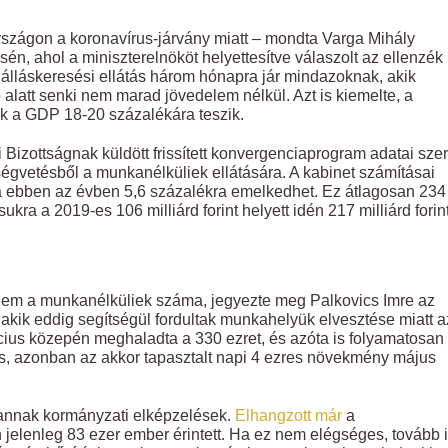
szágon a koronavírus-járvány miatt – mondta Varga Mihály
én, ahol a miniszterelnököt helyettesítve válaszolt az ellenzék
z álláskeresési ellátás három hónapra jár mindazoknak, akik
 alatt senki nem marad jövedelem nélkül. Azt is kiemelte, a
k a GDP 18-20 százalékára teszik.
i Bizottságnak küldött frissített konvergenciaprogram adatai szer
égvetésből a munkanélküliek ellátására. A kabinet számításai
áta ebben az évben 5,6 százalékra emelkedhet. Ez átlagosan 234
ukra a 2019-es 106 milliárd forint helyett idén 217 milliárd forin
nem a munkanélküliek száma, jegyezte meg Palkovics Imre az
kik eddig segítségül fordultak munkahelyük elvesztése miatt a
us közepén meghaladta a 330 ezret, és azóta is folyamatosan
elés, azonban az akkor tapasztalt napi 4 ezres növekmény május
annak kormányzati elképzelések.
Elhangzott már
a
elenleg 83 ezer ember érintett. Ha ez nem elégséges, tovább 