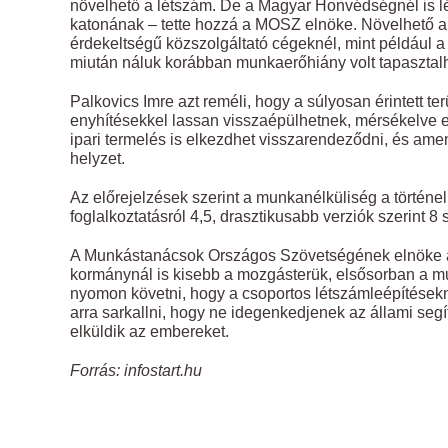
növelhető a létszám. De a Magyar Honvédségnél is l
katonának – tette hozzá a MOSZ elnöke. Növelhető a f
érdekeltségű közszolgáltató cégeknél, mint például 
miután náluk korábban munkaerőhiány volt tapasztal
Palkovics Imre azt reméli, hogy a súlyosan érintett ter
enyhítésekkel lassan visszaépülhetnek, mérsékelve e
ipari termelés is elkezdhet visszarendeződni, és ame
helyzet.
Az előrejelzések szerint a munkanélküliség a történe
foglalkoztatásról 4,5, drasztikusabb verziók szerint
A Munkástanácsok Országos Szövetségének elnöke a
kormánynál is kisebb a mozgásterük, elsősorban a mu
nyomon követni, hogy a csoportos létszámleépítések
arra sarkallni, hogy ne idegenkedjenek az állami seg
elküldik az embereket.
Forrás: infostart.hu