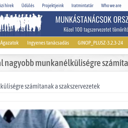
zi hírek
Üdülés
Projektjeink
Iratmintatár
Who we are
Ágazatok
Ingyenes tanácsadás
GINOP_PLUSZ-3.2.3-24
nál nagyobb munkanélküliségre számíta
küliségre számítanak a szakszervezetek