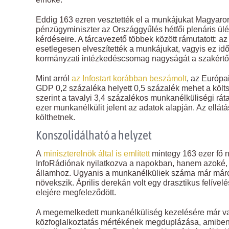
Eddig 163 ezren vesztették el a munkájukat Magyaror
pénzügyminiszter az Országgyűlés hétfői plenáris ülés
kérdéseire. A tárcavezető többek között rámutatott: a
esetlegesen elveszítették a munkájukat, vagyis ez idő
kormányzati intézkedéscsomag nagyságát a szakértő
Mint arról
az Infostart korábban beszámolt
, az Európa
GDP 0,2 százaléka helyett 0,5 százalék mehet a költs
szerint a tavalyi 3,4 százalékos munkanélküliségi r
ezer munkanélkülit jelent az adatok alapján. Az ellátás
költhetnek.
Konszolidálható a helyzet
A
miniszterelnök által is említett
mintegy 163 ezer fő 
InfoRádiónak nyilatkozva a napokban, hanem azoké, a
államhoz. Ugyanis a munkanélküliek száma már márci
növekszik. Április derekán volt egy drasztikus felív
elejére megfeleződött.
A megemelkedett munkanélküliség kezelésére már v
közfoglalkoztatás mértékének megduplázása, amiben j