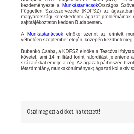
Image
kezdeményezte a
Munkástanácsok
Országos Szöve
Független Szakszervezete (KDFSZ) az ágazatban (p
magyarországi kereskedelmi ágazat problémáinak
sajtótájékoztatón kedden Budapesten.
A
Munkástanácsok
elnöke szerint az érintett mu
vélhetően szeptember elején, közepén kezdheti meg a
Bubenkó Csaba, a KDFSZ elnöke a Tescóval folytato
követel, ami 14 milliárd forint ráfordítást jelenten
százalékkal emelje a cég. Az ágazati párbeszéd bizot
létszámhiány, munkakörülmények) ágazati kollektív s
Oszd meg ezt a cikket, ha tetszett!