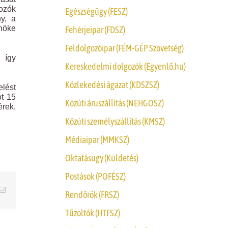
ozók
Egészségügy (FESZ)
y, a
nöke
Fehérjeipar (FDSZ)
Feldolgozóipar (FÉM-GÉP Szövetség)
 így
Kereskedelmi dolgozók (Egyenlő.hu)
Közlekedési ágazat (KDSZSZ)
elést
ot 15
Közúti áruszállítás (NEHGOSZ)
érek,
Közúti személyszállítás (KMSZ)
Médiaipar (MMKSZ)
Oktatásügy (Küldetés)
Postások (POFÉSZ)
erest
Email
Rendőrök (FRSZ)
Tűzoltók (HTFSZ)