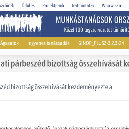
zi hírek
Üdülés
Projektjeink
Iratmintatár
Who we are
Ágazatok
Ingyenes tanácsadás
GINOP_PLUSZ-3.2.3-24
ti párbeszéd bizottság összehívását
zéd bizottság összehívását kezdeményezte a
ereskedelemben működő ágazati párbeszédbizottság összehív