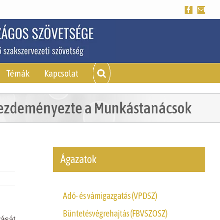
Facebook
Emai
Témák
Kapcsolat
 kezdeményezte a Munkástanácsok
Ágazatok
Adó- és vámigazgatás (VPDSZ)
Büntetésvégrehajtás (FBVSZOSZ)
ását