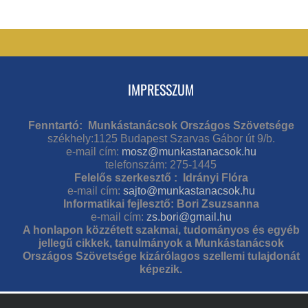
IMPRESSZUM
Fenntartó: Munkástanácsok Országos Szövetsége
székhely:1125 Budapest Szarvas Gábor út 9/b.
e-mail cím:
mosz@munkastanacsok.hu
telefonszám: 275-1445
Felelős szerkesztő : Idrányi Flóra
e-mail cím:
sajto@munkastanacsok.hu
Informatikai fejlesztő: Bori Zsuzsanna
e-mail cím:
zs.bori@gmail.hu
A honlapon közzétett szakmai, tudományos és egyéb
jellegű cikkek, tanulmányok a Munkástanácsok
Országos Szövetsége kizárólagos szellemi tulajdonát
képezik.