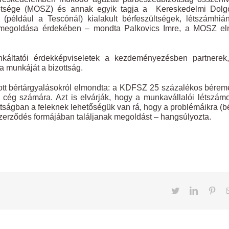
tsége (MOSZ) és annak egyik tagja a Kereskedelmi Dolg
éldául a Tescónál) kialakult bérfeszültségek, létszámhián
 megoldása érdekében – mondta Palkovics Imre, a MOSZ el
nkáltatói érdekképviseletek a kezdeményezésben partnerek,
 munkáját a bizottság.
tt bértárgyalásokról elmondta: a KDFSZ 25 százalékos bérem
e a cég számára. Azt is elvárják, hogy a munkavállalói létszám
tságban a feleknek lehetőségük van rá, hogy a problémáikra (b
zerződés formájában találjanak megoldást – hangsúlyozta.
Twitter
LinkedIn
Pint