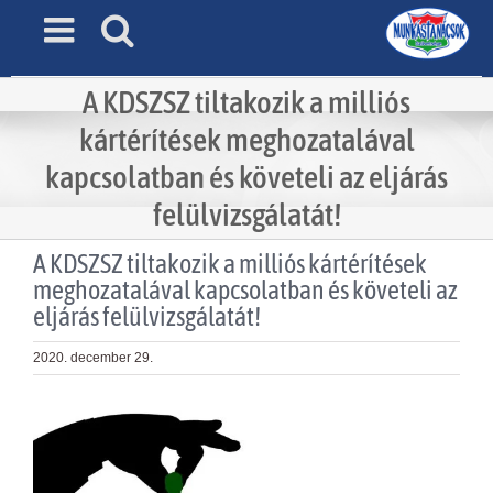
Skip
to
content
A KDSZSZ tiltakozik a milliós
kártérítések meghozatalával
kapcsolatban és követeli az eljárás
felülvizsgálatát!
A KDSZSZ tiltakozik a milliós kártérítések
meghozatalával kapcsolatban és követeli az
eljárás felülvizsgálatát!
2020. december 29.
View
Larger
Image