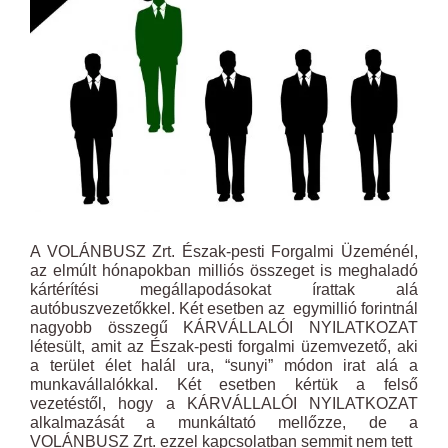
A VOLÁNBUSZ Zrt. Észak-pesti Forgalmi Üzeménél,
az elmúlt hónapokban milliós összeget is meghaladó
kártérítési megállapodásokat írattak alá
autóbuszvezetőkkel. Két esetben az egymillió forintnál
nagyobb összegű KÁRVÁLLALÓI NYILATKOZAT
létesült, amit az Észak-pesti forgalmi üzemvezető, aki
a terület élet halál ura, “sunyi” módon irat alá a
munkavállalókkal. Két esetben kértük a felső
vezetéstől, hogy a KÁRVÁLLALÓI NYILATKOZAT
alkalmazását a munkáltató mellőzze, de a
VOLÁNBUSZ Zrt. ezzel kapcsolatban semmit nem tett