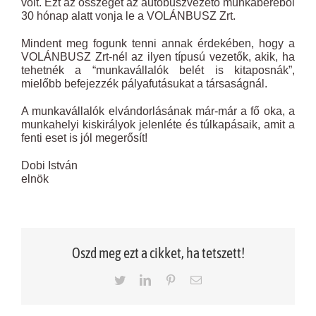
volt. Ezt az összeget az autóbuszvezető munkabéréből
30 hónap alatt vonja le a VOLÁNBUSZ Zrt.
Mindent meg fogunk tenni annak érdekében, hogy a
VOLÁNBUSZ Zrt-nél az ilyen típusú vezetők, akik, ha
tehetnék a “munkavállalók belét is kitaposnák”,
mielőbb befejezzék pályafutásukat a társaságnál.
A munkavállalók elvándorlásának már-már a fő oka, a
munkahelyi kiskirályok jelenléte és túlkapásaik, amit a
fenti eset is jól megerősít!
Dobi István
elnök
Oszd meg ezt a cikket, ha tetszett!
Twitter
LinkedIn
Pinterest
Email