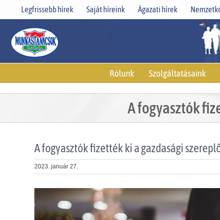
Skip
Legfrissebb hírek
Saját híreink
Ágazati hírek
Nemzetkö
to
content
Rólunk
Szolgáltatásaink
A fogyasztók fiz
A fogyasztók fizették ki a gazdasági szereplő
2023. január 27.
View
Larger
Image