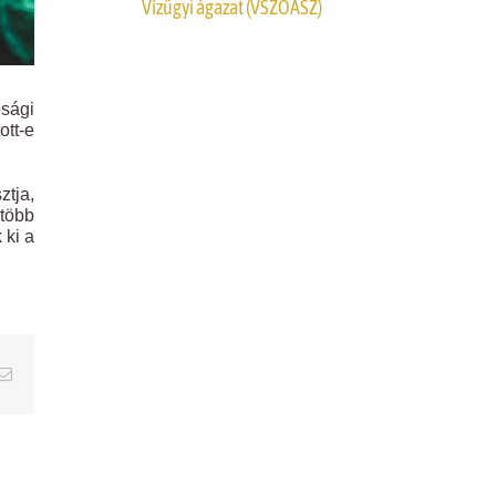
Vízügyi ágazat (VSZOÁSZ)
sági
ott-e
ztja,
 több
 ki a
erest
Email