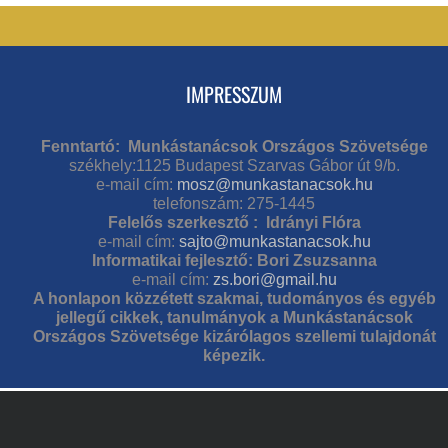
IMPRESSZUM
Fenntartó: Munkástanácsok Országos Szövetsége
székhely:1125 Budapest Szarvas Gábor út 9/b.
e-mail cím:
mosz@munkastanacsok.hu
telefonszám: 275-1445
Felelős szerkesztő : Idrányi Flóra
e-mail cím:
sajto@munkastanacsok.hu
Informatikai fejlesztő: Bori Zsuzsanna
e-mail cím:
zs.bori@gmail.hu
A honlapon közzétett szakmai, tudományos és egyéb
jellegű cikkek, tanulmányok a Munkástanácsok
Országos Szövetsége kizárólagos szellemi tulajdonát
képezik.