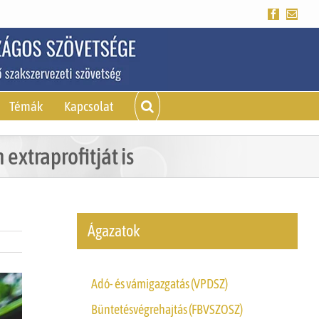
Facebook
Emai
Témák
Kapcsolat
extraprofitját is
Ágazatok
Adó- és vámigazgatás (VPDSZ)
Büntetésvégrehajtás (FBVSZOSZ)