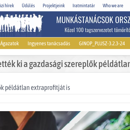
zi hírek
Üdülés
Projektjeink
Iratmintatár
Who we are
Ágazatok
Ingyenes tanácsadás
GINOP_PLUSZ-3.2.3-24
ették ki a gazdasági szereplők példátlan 
k példátlan extraprofitját is