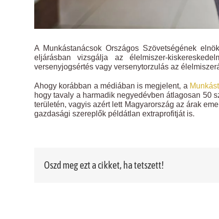
A Munkástanácsok Országos Szövetségének elnöks
eljárásban vizsgálja az élelmiszer-kiskereskedel
versenyjogsértés vagy versenytorzulás az élelmisze
Ahogy korábban a médiában is megjelent, a
Munkást
hogy tavaly a harmadik negyedévben átlagosan 50 szá
területén, vagyis azért lett Magyarország az árak eme
gazdasági szereplők példátlan extraprofitját is.
Oszd meg ezt a cikket, ha tetszett!