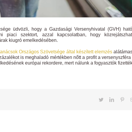
ége üdvözli, hogy a Gazdasági Versenyhivatal (GVH) ható
mi piaci szektort, azzal kapcsolatban, hogy közrejátszhat
rárak kiugró emelkedésében.
anácsok Országos Szövetsége által készített elemzés
alátámas
zalékot is meghaladó mértékben nőtt a profit a versenyszféra
lkedésének európai rekordere, mert nálunk a fogyasztók fizették
Twitter
LinkedIn
Pint