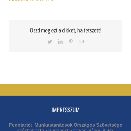
Oszd meg ezt a cikket, ha tetszett!
Twitter
LinkedIn
Pinterest
Email
IMPRESSZUM
Fenntartó: Munkástanácsok Országos Szövetsége
székhely:1125 Budapest Szarvas Gábor út 9/b.