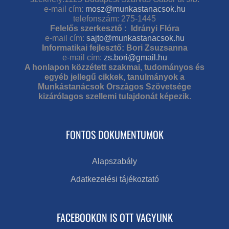
e-mail cím:
mosz@munkastanacsok.hu
telefonszám: 275-1445
Felelős szerkesztő : Idrányi Flóra
e-mail cím:
sajto@munkastanacsok.hu
Informatikai fejlesztő: Bori Zsuzsanna
e-mail cím:
zs.bori@gmail.hu
A honlapon közzétett szakmai, tudományos és
egyéb jellegű cikkek, tanulmányok a
Munkástanácsok Országos Szövetsége
kizárólagos szellemi tulajdonát képezik.
FONTOS DOKUMENTUMOK
Alapszabály
Adatkezelési tájékoztató
FACEBOOKON IS OTT VAGYUNK