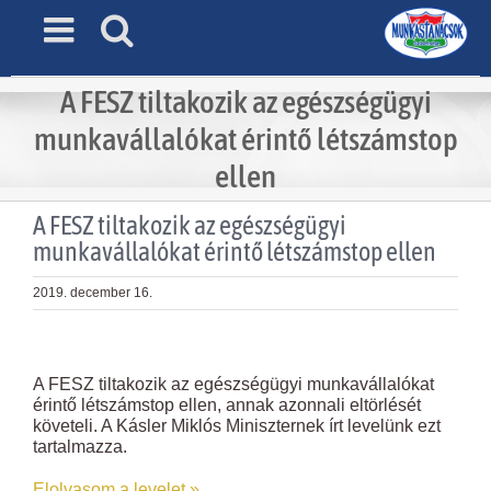
Skip
to
content
A FESZ tiltakozik az egészségügyi
munkavállalókat érintő létszámstop
ellen
A FESZ tiltakozik az egészségügyi
munkavállalókat érintő létszámstop ellen
2019. december 16.
View
Larger
A FESZ tiltakozik az egészségügyi munkavállalókat
Image
érintő létszámstop ellen, annak azonnali eltörlését
követeli. A Kásler Miklós Miniszternek írt levelünk ezt
tartalmazza.
Elolvasom a levelet »