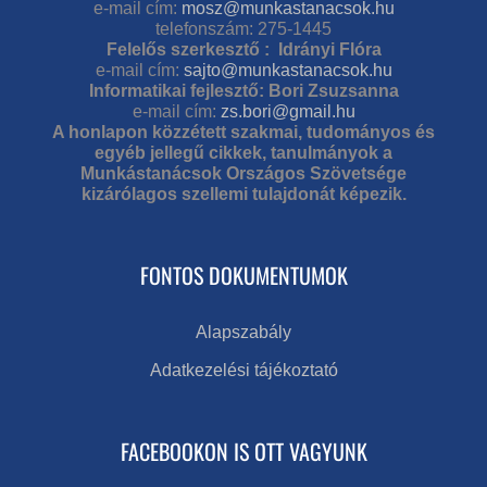
e-mail cím:
mosz@munkastanacsok.hu
telefonszám: 275-1445
Felelős szerkesztő : Idrányi Flóra
e-mail cím:
sajto@munkastanacsok.hu
Informatikai fejlesztő: Bori Zsuzsanna
e-mail cím:
zs.bori@gmail.hu
A honlapon közzétett szakmai, tudományos és
egyéb jellegű cikkek, tanulmányok a
Munkástanácsok Országos Szövetsége
kizárólagos szellemi tulajdonát képezik.
FONTOS DOKUMENTUMOK
Alapszabály
Adatkezelési tájékoztató
FACEBOOKON IS OTT VAGYUNK