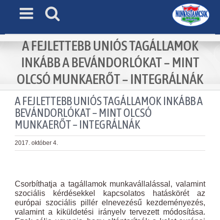
Skip
to
content
A FEJLETTEBB UNIÓS TAGÁLLAMOK
INKÁBB A BEVÁNDORLÓKAT – MINT
OLCSÓ MUNKAERŐT – INTEGRÁLNÁK
A FEJLETTEBB UNIÓS TAGÁLLAMOK INKÁBB A
BEVÁNDORLÓKAT – MINT OLCSÓ
MUNKAERŐT – INTEGRÁLNÁK
2017. október 4.
View
Larger
Csorbíthatja a tagállamok munkavállalással, valamint
Image
szociális kérdésekkel kapcsolatos hatáskörét az
európai szociális pillér elnevezésű kezdeményezés,
valamint a kiküldetési irányelv tervezett módosítása.