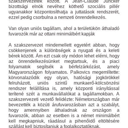
szakszervezetek között. A Jean-Claude Juncker
bizottsági elnök nevéhez köthető szociális pillér
ugyanakkor központosíthatja a juttatások rendszerét,
ezzel pedig csorbulna a nemzeti önrendelkezés.
Van olyan uniós tagállam, ahol a területükön áthaladó
fuvarozók már az ottani minimálbért kapják
A szakszervezet mindemellett egyetért abban, hogy
csökkenjenek a különbségek a nyugati és a keleti
bérek között. Ám ezt csak oly módon lehet elérni, hogy
az önrendelkezésünket megtartsuk, és a piaci
folyamatok segítsék a bérfelzárkózást, amely
Magyarországon folyamatos. Palkovics megemlítette:
körvonalazódik egy olyan, hatósági jogkörökkel
felruházott, uniós szintű munkaerő-kölcsönzési
rendszer felállítása is, amely központi irányítással
terítené szét a munkavállalókat a tagállamokban. A
szakszervezeti vezető felidézte: Németországban már
bevezették a közúti árufuvarozásban azt a szabályt,
hogy amennyiben áthaladnak az országon a
fuvarozók, abban az esetben is a német minimálbért
kell megkapniuk, ráadásul a pihenőidő eltöltésére
szállást kell biztosítaniuk a foglalkoztatóknak.