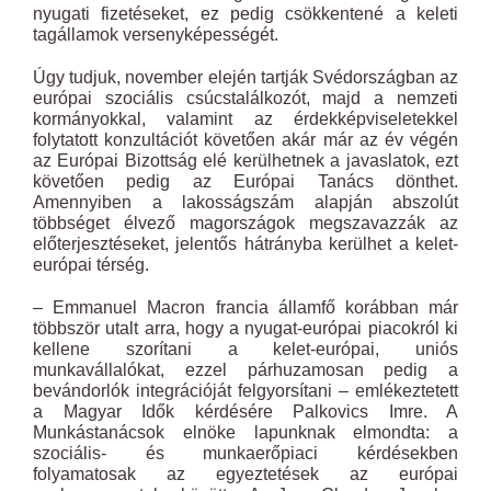
nyugati fizetéseket, ez pedig csökkentené a keleti
tagállamok versenyképességét.
Úgy tudjuk, november elején tartják Svédországban az
európai szociális csúcstalálkozót, majd a nemzeti
kormányokkal, valamint az érdekképviseletekkel
folytatott konzultációt követően akár már az év végén
az Európai Bizottság elé kerülhetnek a javaslatok, ezt
követően pedig az Európai Tanács dönthet.
Amennyiben a lakosságszám alapján abszolút
többséget élvező magországok megszavazzák az
előterjesztéseket, jelentős hátrányba kerülhet a kelet-
európai térség.
– Emmanuel Macron francia államfő korábban már
többször utalt arra, hogy a nyugat-európai piacokról ki
kellene szorítani a kelet-európai, uniós
munkavállalókat, ezzel párhuzamosan pedig a
bevándorlók integrációját felgyorsítani – emlékeztetett
a Magyar Idők kérdésére Palkovics Imre. A
Munkástanácsok elnöke lapunknak elmondta: a
szociális- és munkaerőpiaci kérdésekben
folyamatosak az egyeztetések az európai