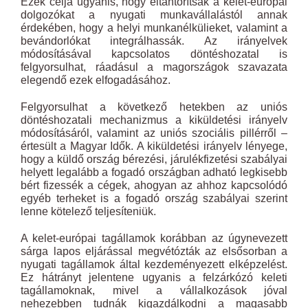
Ezek célja ugyanis, hogy eltántorítsák a kelet-európai
dolgozókat a nyugati munkavállalástól annak
érdekében, hogy a helyi munkanélkülieket, valamint a
bevándorlókat integrálhassák. Az irányelvek
módosításával kapcsolatos döntéshozatal is
felgyorsulhat, ráadásul a magországok szavazata
elegendő ezek elfogadásához.
Felgyorsulhat a következő hetekben az uniós
döntéshozatali mechanizmus a kiküldetési irányelv
módosításáról, valamint az uniós szociális pillérről –
értesült a Magyar Idők. A kiküldetési irányelv lényege,
hogy a küldő ország bérezési, járulékfizetési szabályai
helyett legalább a fogadó országban adható legkisebb
bért fizessék a cégek, ahogyan az ahhoz kapcsolódó
egyéb terheket is a fogadó ország szabályai szerint
lenne kötelező teljesíteniük.
A kelet-európai tagállamok korábban az úgynevezett
sárga lapos eljárással megvétózták az elsősorban a
nyugati tagállamok által kezdeményezett elképzelést.
Ez hátrányt jelentene ugyanis a felzárkózó keleti
tagállamoknak, mivel a vállalkozások jóval
nehezebben tudnák kigazdálkodni a magasabb