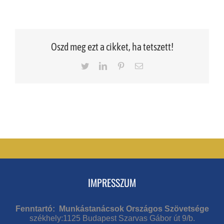
Oszd meg ezt a cikket, ha tetszett!
Twitter
LinkedIn
Pinterest
Email
IMPRESSZUM
Fenntartó: Munkástanácsok Országos Szövetsége
székhely:1125 Budapest Szarvas Gábor út 9/b.