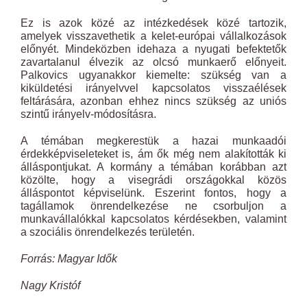
Ez is azok közé az intézkedések közé tartozik,
amelyek visszavethetik a kelet-európai vállalkozások
előnyét. Mindeközben idehaza a nyugati befektetők
zavartalanul élvezik az olcsó munkaerő előnyeit.
Palkovics ugyanakkor kiemelte: szükség van a
kiküldetési irányelvvel kapcsolatos visszaélések
feltárására, azonban ehhez nincs szükség az uniós
szintű irányelv-módosításra.
A témában megkerestük a hazai munkaadói
érdekképviseleteket is, ám ők még nem alakították ki
álláspontjukat. A kormány a témában korábban azt
közölte, hogy a visegrádi országokkal közös
álláspontot képviselünk. Eszerint fontos, hogy a
tagállamok önrendelkezése ne csorbuljon a
munkavállalókkal kapcsolatos kérdésekben, valamint
a szociális önrendelkezés területén.
Forrás: Magyar Idők
Nagy Kristóf