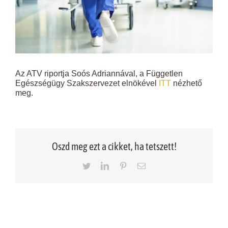
Az ATV riportja Soós Adriannával, a Független
Egészségügy Szakszervezet elnökével
ITT
nézhető
meg.
Oszd meg ezt a cikket, ha tetszett!
Twitter
LinkedIn
Pinterest
Email