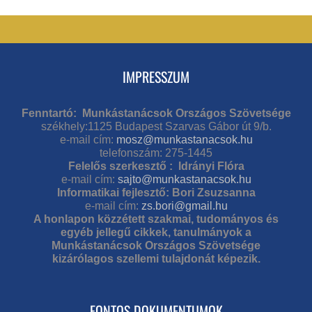
IMPRESSZUM
Fenntartó: Munkástanácsok Országos Szövetsége
székhely:1125 Budapest Szarvas Gábor út 9/b.
e-mail cím:
mosz@munkastanacsok.hu
telefonszám: 275-1445
Felelős szerkesztő : Idrányi Flóra
e-mail cím:
sajto@munkastanacsok.hu
Informatikai fejlesztő: Bori Zsuzsanna
e-mail cím:
zs.bori@gmail.hu
A honlapon közzétett szakmai, tudományos és
egyéb jellegű cikkek, tanulmányok a
Munkástanácsok Országos Szövetsége
kizárólagos szellemi tulajdonát képezik.
FONTOS DOKUMENTUMOK