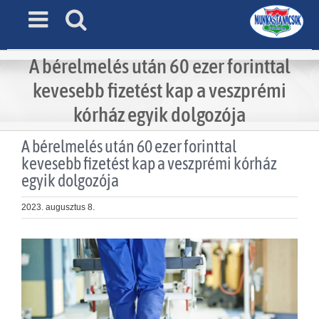
Skip
to
content
A bérelmelés után 60 ezer forinttal
kevesebb fizetést kap a veszprémi
kórház egyik dolgozója
A bérelmelés után 60 ezer forinttal
kevesebb fizetést kap a veszprémi kórház
egyik dolgozója
2023. augusztus 8.
View
Larger
Image