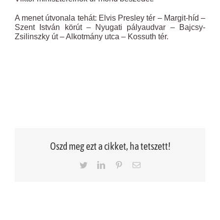
A menet útvonala tehát: Elvis Presley tér – Margit-híd –
Szent István körút – Nyugati pályaudvar – Bajcsy-
Zsilinszky út – Alkotmány utca – Kossuth tér.
Oszd meg ezt a cikket, ha tetszett!
Twitter
LinkedIn
Pinterest
Email