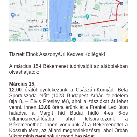
Tisztelt Elnök Asszony/Úr! Kedves Kollégák!
A március 15-i Békemenet tudnivalóit az alábbiakban
olvashatjátok:
Március 15.
12:00
órától gyülekezünk a Császári-Komjádi Béla
Sportuszoda előtt (1023 Budapest Árpád fejedelem
útja 8. – Elvis Presley tér), ahol a zászlókat át lehet
venni. Innen
13.00
órára érünk át a Frankel Leó úton
haladva a Margit híd Budai hídfő 4-es 6-os
villamosmegállójába, ahol felsorakozunk a
Békemenethez. Innen vonulunk át a Békemenettel a
Kossuth térre, az állami megemlékezésre, ahol Orbán
Viktor miniszterelnök úr mond beszédet.