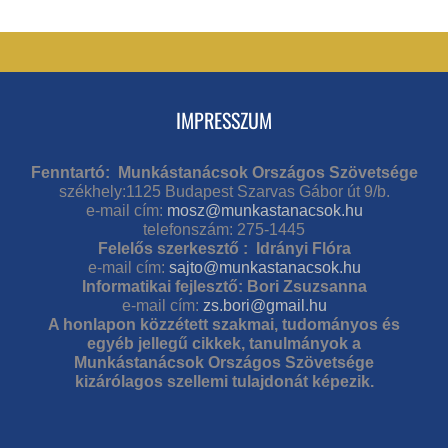
IMPRESSZUM
Fenntartó: Munkástanácsok Országos Szövetsége
székhely:1125 Budapest Szarvas Gábor út 9/b.
e-mail cím:
mosz@munkastanacsok.hu
telefonszám: 275-1445
Felelős szerkesztő : Idrányi Flóra
e-mail cím:
sajto@munkastanacsok.hu
Informatikai fejlesztő: Bori Zsuzsanna
e-mail cím:
zs.bori@gmail.hu
A honlapon közzétett szakmai, tudományos és
egyéb jellegű cikkek, tanulmányok a
Munkástanácsok Országos Szövetsége
kizárólagos szellemi tulajdonát képezik.