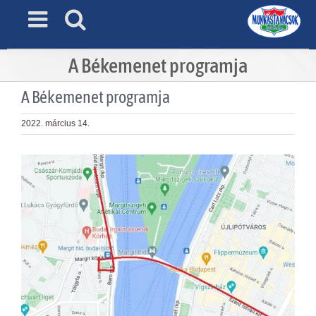
Skip
to
content
A Békemenet programja
A Békemenet programja
2022. március 14.
View
Larger
Image