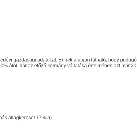
edévi gazdasági adatokat. Ennek alapján látható, hogy pedagóg
%-ától, bár az előző kormány vállalása értelmében azt már 2025.
más átlagkereset 77%-a).