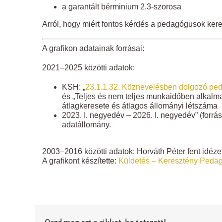
a garantált bérminium 2,3-szorosa
Arról, hogy miért fontos kérdés a pedagógusok kere
A grafikon adatainak forrásai:
2021–2025 közötti adatok:
KSH: „
23.1.1.32. Köznevelésben dolgozó pe
és „Teljes és nem teljes munkaidőben alkal
átlagkeresete és átlagos állományi létszáma
2023. I. negyedév – 2026. I. negyedév” (forrás
adatállomány.
2003–2016 közötti adatok: Horváth Péter fent idéze
A grafikont készítette:
Küldetés – Keresztény Peda