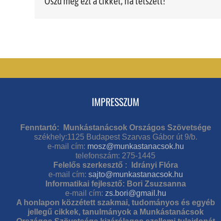
Oszd meg ezt a cikket, ha tetszett!
IMPRESSZUM
Fenntartó: Munkástanácsok Országos Szövetsége
székhely:1125 Budapest Szarvas Gábor út 9/b.
e-mail cím:
mosz@munkastanacsok.hu
telefonszám: 275-1445
Felelős szerkesztő : Idrányi Flóra
e-mail cím:
sajto@munkastanacsok.hu
Informatikai fejlesztő: Bori Zsuzsanna
e-mail cím:
zs.bori@gmail.hu
A honlapon közzétett szakmai, tudományos és egyéb
jellegű cikkek, tanulmányok a Munkástanácsok