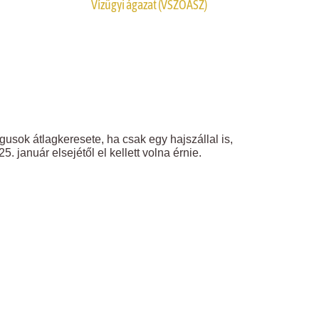
Vízügyi ágazat (VSZOÁSZ)
usok átlagkeresete, ha csak egy hajszállal is,
 január elsejétől el kellett volna érnie.