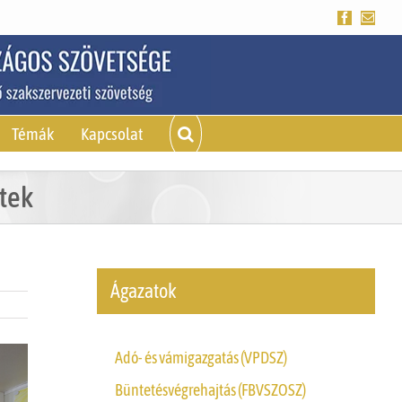
Facebook
Emai
Témák
Kapcsolat
tek
Ágazatok
Adó- és vámigazgatás (VPDSZ)
Büntetésvégrehajtás (FBVSZOSZ)