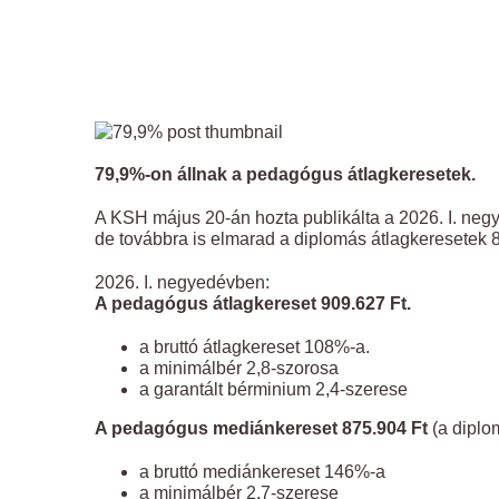
79,9%-on állnak a pedagógus átlagkeresetek.
A KSH május 20-án hozta publikálta a 2026. I. negy
de továbbra is elmarad a diplomás átlagkeresetek 80
2026. I. negyedévben:
A pedagógus átlagkereset 909.627 Ft.
a bruttó átlagkereset 108%-a.
a minimálbér 2,8-szorosa
a garantált bérminium 2,4-szerese
A pedagógus mediánkereset 875.904 Ft
(a diplo
a bruttó mediánkereset 146%-a
a minimálbér 2,7-szerese