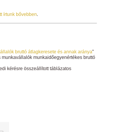
itt írtunk bővebben
.
alók bruttó átlagkeresete és annak aránya
”
s munkavállalók munkaidőegyenértékes bruttó
di kérésre összeállított táblázatos