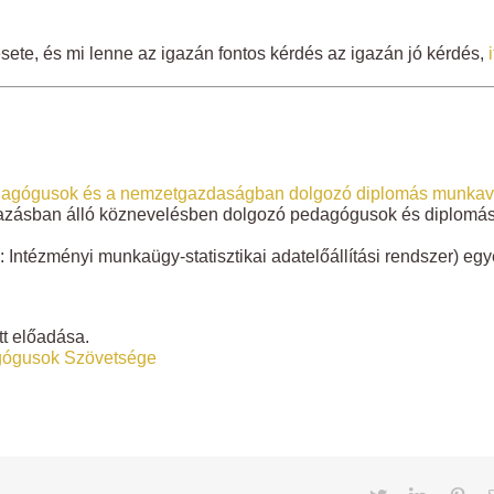
sete, és mi lenne az igazán fontos kérdés az igazán jó kérdés,
dagógusok és a nemzetgazdaságban dolgozó diplomás munkaváll
mazásban álló köznevelésben dolgozó pedagógusok és diplomá
: Intézményi munkaügy-statisztikai adatelőállítási rendszer) egye
tt előadása.
gógusok Szövetsége