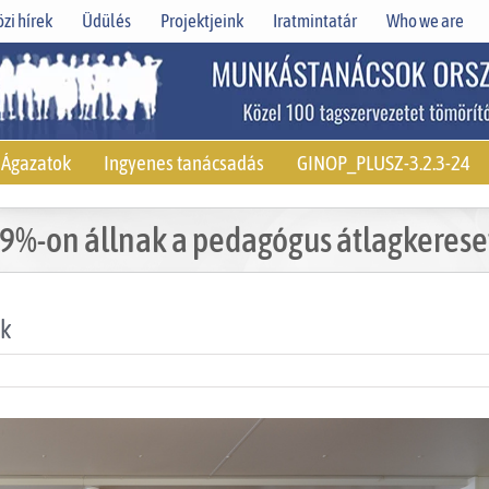
zi hírek
Üdülés
Projektjeink
Iratmintatár
Who we are
Ágazatok
Ingyenes tanácsadás
GINOP_PLUSZ-3.2.3-24
,9%-on állnak a pedagógus átlagkerese
ek