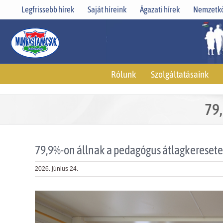
Skip
Legfrissebb hírek
Saját híreink
Ágazati hírek
Nemzetkö
to
content
Rólunk
Szolgáltatásaink
79
79,9%-on állnak a pedagógus átlagkereset
2026. június 24.
View
Larger
Image