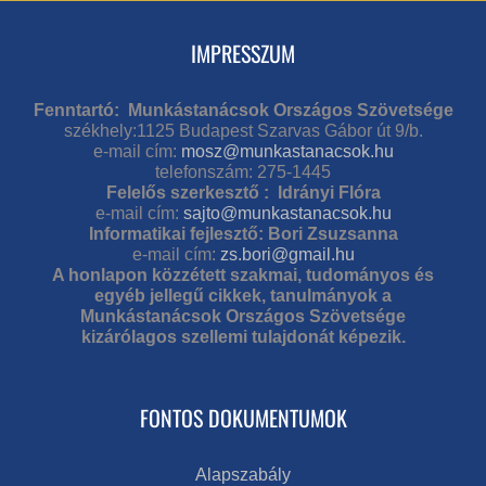
IMPRESSZUM
Fenntartó: Munkástanácsok Országos Szövetsége
székhely:1125 Budapest Szarvas Gábor út 9/b.
e-mail cím:
mosz@munkastanacsok.hu
telefonszám: 275-1445
Felelős szerkesztő : Idrányi Flóra
e-mail cím:
sajto@munkastanacsok.hu
Informatikai fejlesztő: Bori Zsuzsanna
e-mail cím:
zs.bori@gmail.hu
A honlapon közzétett szakmai, tudományos és
egyéb jellegű cikkek, tanulmányok a
Munkástanácsok Országos Szövetsége
kizárólagos szellemi tulajdonát képezik.
FONTOS DOKUMENTUMOK
Alapszabály