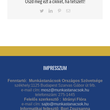
Oszd meg ezt a cikket, ha tetszett!
Twitter
LinkedIn
Pinterest
Email
IMPRESSZUM
Fenntartó: Munkástanácsok Országos Szövetsége
székhely:1125 Budapest Szarvas Gábor út 9/b.
e-mail cím:
mosz@munkastanacsok.hu
telefonszám: 275-1445
Felelős szerkesztő : Idrányi Flóra
e-mail cím:
sajto@munkastanacsok.hu
Informatikai fejlesztő: Bori Zsuzsanna