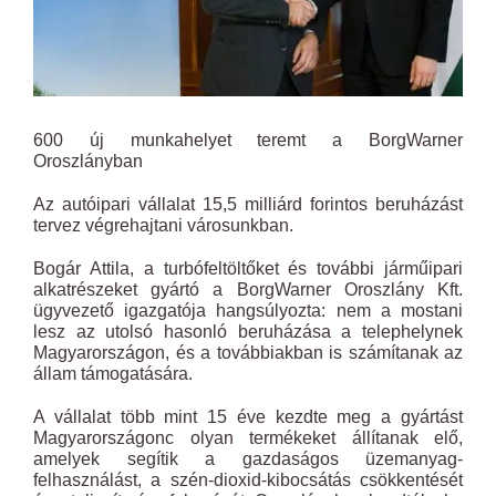
600 új munkahelyet teremt a BorgWarner
Oroszlányban
Az autóipari vállalat 15,5 milliárd forintos beruházást
tervez végrehajtani városunkban.
Bogár Attila, a turbófeltöltőket és további járműipari
alkatrészeket gyártó a BorgWarner Oroszlány Kft.
ügyvezető igazgatója hangsúlyozta: nem a mostani
lesz az utolsó hasonló beruházása a telephelynek
Magyarországon, és a továbbiakban is számítanak az
állam támogatására.
A vállalat több mint 15 éve kezdte meg a gyártást
Magyarországonc olyan termékeket állítanak elő,
amelyek segítik a gazdaságos üzemanyag-
felhasználást, a szén-dioxid-kibocsátás csökkentését