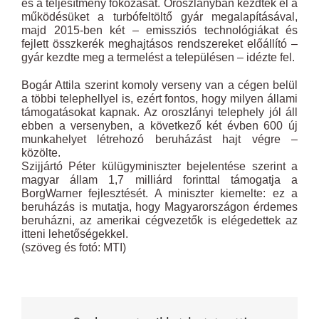
és a teljesítmény fokozását. Oroszlányban kezdték el a
működésüket a turbófeltöltő gyár megalapításával,
majd 2015-ben két – emissziós technológiákat és
fejlett összkerék meghajtásos rendszereket előállító –
gyár kezdte meg a termelést a településen – idézte fel.
Bogár Attila szerint komoly verseny van a cégen belül
a többi telephellyel is, ezért fontos, hogy milyen állami
támogatásokat kapnak. Az oroszlányi telephely jól áll
ebben a versenyben, a következő két évben 600 új
munkahelyet létrehozó beruházást hajt végre –
közölte.
Szijjártó Péter külügyminiszter bejelentése szerint a
magyar állam 1,7 milliárd forinttal támogatja a
BorgWarner fejlesztését. A miniszter kiemelte: ez a
beruházás is mutatja, hogy Magyarországon érdemes
beruházni, az amerikai cégvezetők is elégedettek az
itteni lehetőségekkel.
(szöveg és fotó: MTI)