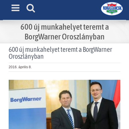
Skip
to
content
600 új munkahelyet teremt a
BorgWarner Oroszlányban
600 új munkahelyet teremt a BorgWarner
Oroszlányban
2016. április 8.
View
Larger
Image