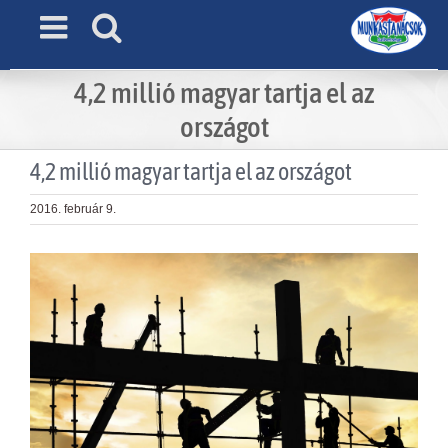
Skip
to
content
4,2 millió magyar tartja el az
országot
4,2 millió magyar tartja el az országot
2016. február 9.
View
Larger
Image