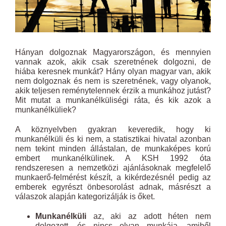
Hányan dolgoznak Magyarországon, és mennyien
vannak azok, akik csak szeretnének dolgozni, de
hiába keresnek munkát? Hány olyan magyar van, akik
nem dolgoznak és nem is szeretnének, vagy olyanok,
akik teljesen reménytelennek érzik a munkához jutást?
Mit mutat a munkanélküliségi ráta, és kik azok a
munkanélküliek?
A köznyelvben gyakran keveredik, hogy ki
munkanélküli és ki nem, a statisztikai hivatal azonban
nem tekint minden állástalan, de munkaképes korú
embert munkanélkülinek. A KSH 1992 óta
rendszeresen a nemzetközi ajánlásoknak megfelelő
munkaerő-felmérést készít, a kikérdezésnél pedig az
emberek egyrészt önbesorolást adnak, másrészt a
válaszok alapján kategorizálják is őket.
Munkanélküli
az, aki az adott héten nem
dolgozott, és nincs olyan munkája, amiből