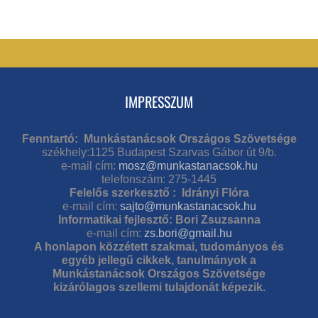
IMPRESSZUM
Fenntartó: Munkástanácsok Országos Szövetsége
székhely:1125 Budapest Szarvas Gábor út 9/b.
e-mail cím:
mosz@munkastanacsok.hu
telefonszám: 275-1445
Felelős szerkesztő : Idrányi Flóra
e-mail cím:
sajto@munkastanacsok.hu
Informatikai fejlesztő: Bori Zsuzsanna
e-mail cím:
zs.bori@gmail.hu
A honlapon közzétett szakmai, tudományos és
egyéb jellegű cikkek, tanulmányok a
Munkástanácsok Országos Szövetsége
kizárólagos szellemi tulajdonát képezik.