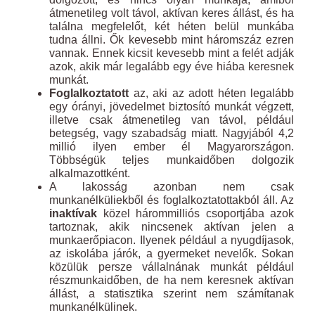
átmenetileg volt távol, aktívan keres állást, és ha
találna megfelelőt, két héten belül munkába
tudna állni. Ők kevesebb mint háromszáz ezren
vannak. Ennek kicsit kevesebb mint a felét adják
azok, akik már legalább egy éve hiába keresnek
munkát.
Foglalkoztatott
az, aki az adott héten legalább
egy órányi, jövedelmet biztosító munkát végzett,
illetve csak átmenetileg van távol, például
betegség, vagy szabadság miatt. Nagyjából 4,2
millió ilyen ember él Magyarországon.
Többségük teljes munkaidőben dolgozik
alkalmazottként.
A lakosság azonban nem csak
munkanélküliekből és foglalkoztatottakból áll. Az
inaktívak
közel hárommilliós csoportjába azok
tartoznak, akik nincsenek aktívan jelen a
munkaerőpiacon. Ilyenek például a nyugdíjasok,
az iskolába járók, a gyermeket nevelők. Sokan
közülük persze vállalnának munkát például
részmunkaidőben, de ha nem keresnek aktívan
állást, a statisztika szerint nem számítanak
munkanélkülinek.