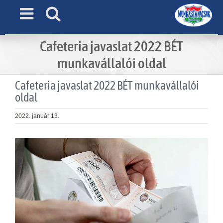
Skip
to
content
Cafeteria javaslat 2022 BÉT
munkavállalói oldal
Cafeteria javaslat 2022 BÉT munkavállalói
oldal
2022. január 13.
View
Larger
Image