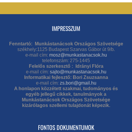
IMPRESSZUM
Fenntartó: Munkástanácsok Országos Szövetsége
székhely:1125 Budapest Szarvas Gábor út 9/b.
e-mail cím:
mosz@munkastanacsok.hu
telefonszám: 275-1445
Felelős szerkesztő : Idrányi Flóra
e-mail cím:
sajto@munkastanacsok.hu
Informatikai fejlesztő: Bori Zsuzsanna
e-mail cím:
zs.bori@gmail.hu
A honlapon közzétett szakmai, tudományos és
egyéb jellegű cikkek, tanulmányok a
Munkástanácsok Országos Szövetsége
kizárólagos szellemi tulajdonát képezik.
FONTOS DOKUMENTUMOK