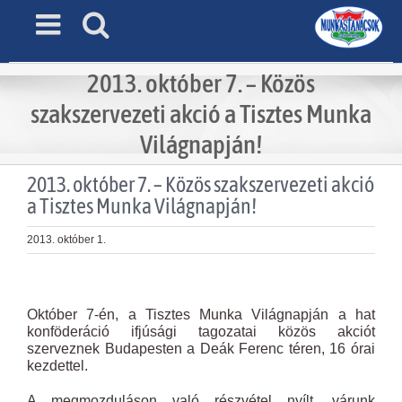
Skip
to
content
2013. október 7. – Közös
szakszervezeti akció a Tisztes Munka
Világnapján!
2013. október 7. – Közös szakszervezeti akció
a Tisztes Munka Világnapján!
2013. október 1.
View
Larger
Október 7-én, a Tisztes Munka Világnapján a hat
Image
konföderáció ifjúsági tagozatai közös akciót
szerveznek Budapesten a Deák Ferenc téren, 16 órai
kezdettel.
A megmozduláson való részvétel nyílt, várunk