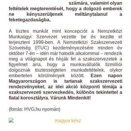
számára, valamint olyan
feltételek megteremtését, hogy a dolgozó emberek
ne kényszerüljenek méltánytalanul a
feketegazdaságba.
A tisztes munkát mint koncepciót a Nemzetközi
Munkaügyi Szervezet vezette be és kezdte el
terjeszteni 1999-ben. A Nemzetközi Szakszervezeti
Szövetség (ITUC) kezdeményezésére minden év
október 7-én – idén már hatodik alkalommal – rendezik
meg a világnapot és hívják fel a szakszervezetek a
figyelmet arra, hogy a munkavállalók tízmilliói
dolgoznak tisztességtelen munkafeltételek, olykor
embertelen körülmények között.
Ezen napon
Magyarországon is tartanak szakszervezeti
rendezvényeket, az idei akció központi témája a
szakszervezeti szervezkedés, különös tekintettel a
fiatal korosztályra. Várunk Mindenkit!
(forrás: HVG.hu nyomán)