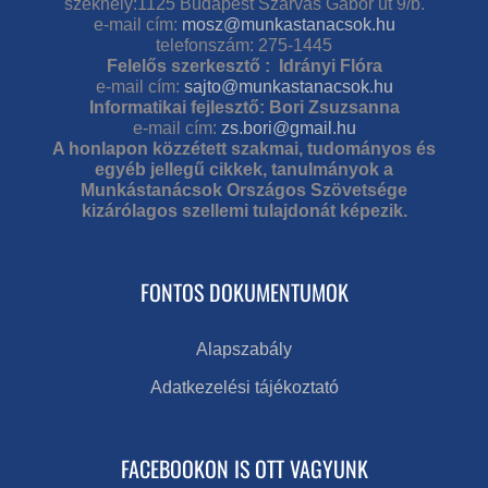
székhely:1125 Budapest Szarvas Gábor út 9/b.
e-mail cím:
mosz@munkastanacsok.hu
telefonszám: 275-1445
Felelős szerkesztő : Idrányi Flóra
e-mail cím:
sajto@munkastanacsok.hu
Informatikai fejlesztő: Bori Zsuzsanna
e-mail cím:
zs.bori@gmail.hu
A honlapon közzétett szakmai, tudományos és
egyéb jellegű cikkek, tanulmányok a
Munkástanácsok Országos Szövetsége
kizárólagos szellemi tulajdonát képezik.
FONTOS DOKUMENTUMOK
Alapszabály
Adatkezelési tájékoztató
FACEBOOKON IS OTT VAGYUNK