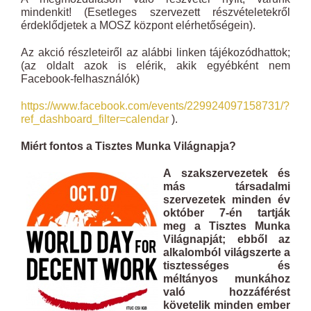
mindenkit! (Esetleges szervezett részvételetekről
érdeklődjetek a MOSZ központ elérhetőségein).
Az akció részleteiről az alábbi linken tájékozódhattok;
(az oldalt azok is elérik, akik egyébként nem
Facebook-felhasználók)
https://www.facebook.com/events/229924097158731/?
ref_dashboard_filter=calendar
).
Miért fontos a Tisztes Munka Világnapja?
A szakszervezetek és
más társadalmi
szervezetek minden év
október 7-én tartják
meg a Tisztes Munka
Világnapját; ebből az
alkalomból világszerte a
tisztességes és
méltányos munkához
való hozzáférést
követelik minden ember